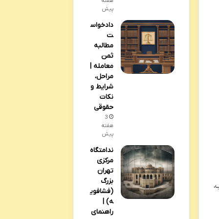
هفته
پیش
دادخواس
ت
مطالبه
ثمن
معامله |
مراحل،
شرایط و
نکات
حقوقی
3
هفته
پیش
ندامتگاه
مرکزی
تهران
بزرگ
،
(فشافوی
ه) |
راهنمای