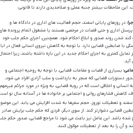
ت. این ملاحظات بیشتر جنبه عملی و صلاحدیدی دارند تا قانونی:
را:
در روزهای پایانی اسفند، حجم فعالیت های اداری در دادگاه ها و
 پرسنل اداری و حتی قضات در مرخصی هستند یا مشغول اتمام پرونده های
ث کند شدن روند صدور و ابلاغ احکام شود. همچنین، اجرای حکم جلب خود
نگی با ضابطین قضایی دارد. با توجه به کاهش نیروی انسانی فعال در ایا
مایل کمتری به اجرای احکام جدید در این بازه داشته باشند، زیرا احتمال
آید.
اعی:
بسیاری از قضات و مقامات قضایی، با توجه به روحیه اجتماعی و
صدور دستورات قضایی که منجر به بازداشت و سلب آزادی افراد می شود،
 انسانی و اخلاقی است که در رویه قضایی، به ویژه در مورد جرائم غیرمهم
 کاهش فشارهای روانی و اجتماعی بر خانواده ها در آستانه سال نو است
 اسفند و تعطیلات نوروز، حجم سفرها به شدت افزایش می یابد. این موضو
ضابطین قضایی دشوارتر کند. از سوی دیگر، فردی که حکم جلب برایش صادر
 شده باشد. این عامل نیز باعث می شود تا مراجع قضایی، صدور حکم جل
ند و آن را به بعد از تعطیلات موکول کنند.