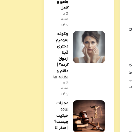
جامع و
کامل
3
هفته
پیش
ن
چگونه
بفهمیم
دختری
قبلا
ازدواج
ی
کرده؟ |
علائم و
ی
نشانه ها
ب
3
.
هفته
پیش
مجازات
اعاده
حیثیت
چیست؟
| صفر تا
ت