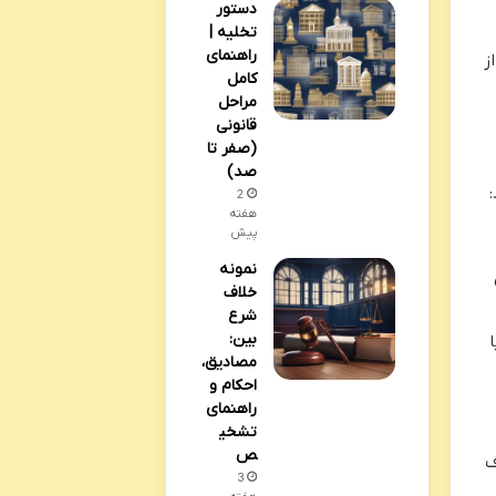
دستور
تخلیه |
راهنمای
ز
کامل
مراحل
قانونی
(صفر تا
صد)
2
هفته
پیش
نمونه
خلاف
شرع
بین:
مصادیق،
احکام و
راهنمای
تشخی
ص
ف
3