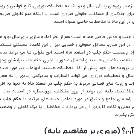
ه در روزهای پایانی سال و نزدیک به تعطیلات نوروزی، تابع قوانین و روی
ای جلوگیری از مشکلات حقوقی ضروری است. با اینکه منع قانونی صریح
یی در این ماه با ملاحظات خاصی همراه است.
ا جنب و جوش خاصی همراه است؛ هم از نظر آماده سازی برای سال نو و ه
 در این میان، مسائل حقوقی و قضایی نیز از این قاعده مستثنی نیستند
راد، وضعیت
حکم جلب در اسفند ماه
است. این نگرانی ها می تواند شام
ت تعقیب قضایی هستند و احتمال صدور یا اجرای حکم جلب برایشان وجو
وقی پرونده های خود پیش از آغاز تعطیلات هستند. ابهامات پیرامون صدور
 سال و تعطیلات نوروزی، می تواند اضطراب و سردرگمی زیادی را به همرا
ررات و رویه های قضایی مربوط به
حکم جلب در اسفند ماه
نه تنها به افرا
ذ کنند، بلکه می تواند از بروز مشکلات غیرمنتظره در آستانه سال ن
 راهنمای جامع و دقیق در مورد تمامی جنبه های مرتبط با
حکم جلب د
ای عملی و نکات کاربردی آن می پردازد تا مخاطبان با درک کاملی از وضعی
یش بگیرند.
؟ (مروری بر مفاهیم پایه)