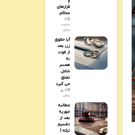
و
قرارهای
محاکم
8
ساعت
پیش
آیا حقوق
زن بعد
از فوت
به
همسر
شاغل
تعلق
می گیرد
4 روز
پیش
مطالبه
مهریه
بعد از
تقسیم
ترکه |