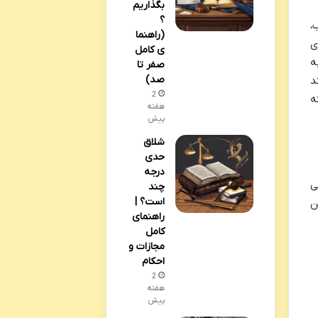
بگذاریم
؟
،
(راهنما
ی
ی کامل
ه
صفر تا
صد)
د
2
ه
هفته
پیش
شلاق
حدی
درجه
ی
چند
است؟ |
ن
راهنمای
کامل
مجازات و
احکام
2
هفته
پیش