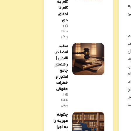
گام به
ه
گام تا
ی
احقاق
حق
1
هفته
م
پیش
.
سفید
ل
امضا در
قانون |
د
راهنمای
،
جامع
ه
اعتبار و
د
خطرات
و
حقوقی
2
ر
هفته
ت
پیش
چگونه
مهریه را
به اجرا