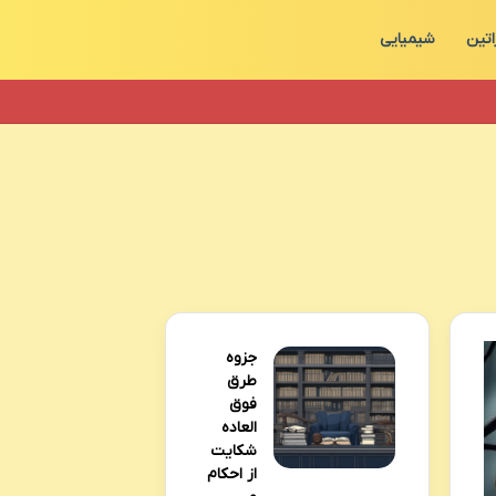
اتین
شیمیایی
جزوه
طرق
فوق
العاده
شکایت
از احکام