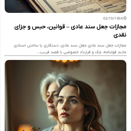
02/10/1404
مجازات جعل سند عادی – قوانین، حبس و جزای
نقدی
مجازات جعل سند عادی جعل سند عادی، دستکاری یا ساختن اسنادی
مانند قولنامه، چک و قرارداد خصوصی با قصد فریب…