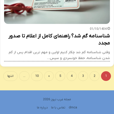
01/10/1404
شناسنامه گم شد؟ راهنمای کامل از اعلام تا صدور
مجدد
وقتی شناسنامه گم شد چکار کنیم اولین و مهم ترین اقدام پس از گم
شدن شناسنامه، حفظ خونسردی و سپس…
1
2
3
4
5
»
10
...
انتها
مجله غرب نیوز 2026
dmca
تماس با ما
درباره ما