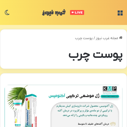
منو
تغی
مجله غرب نیوز
/
پوست چرب
پوست چرب