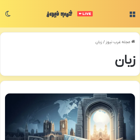
منو
تغی
مجله غرب نیوز
/
زبان
زبان