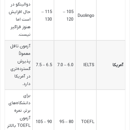
دوالینگو در
105 –
115 –
حال افزایش
Duolingo
120
130
است اما
هنوز فراگیر
نیست.
آزمون تافل
معمولاً
پذیرش
آمریکا
IELTS
6.0 – 7.0
6.5 – 7.5
گسترده‌تری
در آمریکا
دارد.
برای
دانشگاه‌های
برتر، نمره
آزمون
90 – 105
80 – 95
TOEFL
TOEFL بالاتر