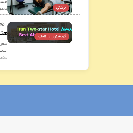
هستند
پزشکی
تاند
4
هتل
گردشگری و اقامتی
سفر 
است.
منطق