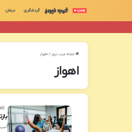
گردشگری
درمان
مجله غرب نیوز
/
اهواز
اهواز
4
باز
آسیب