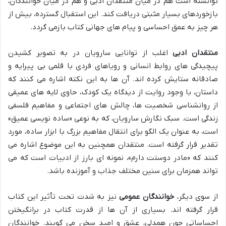
توانسته است هم در میان منتقدان ادبی و هم در میان خوانندگان،
بازخوردهای بسیار مثبتی دریافت کند. این استقبال گسترده، بیش از
هر چیز به عمق احساسی و پیام های جهانی کتاب بازمی گردد.
منتقدان ادبی
اغلب از توانایی سارویان در به تصویر کشیدن
پیچیدگی های روابط انسانی و رویاهای فردی با قلمی بی پیرایه و
صادقانه ستایش کرده اند. آن ها به این نکته اشاره می کنند که
داستان، با وجود روایت از دیدگاه یک کودک، حاوی لایه های عمیقی
از روانشناسی شخصیت ها، چالش های اجتماعی و مفاهیم فلسفی
زندگی است. سبک نگارش سارویان، که به نوعی «ساده نویسی عمیق»
است، به عنوان یک الگو برای انتقال مفاهیم بزرگ با ابزار ساده، مورد
تقدیر قرار گرفته است. منتقدان همچنین به این موضوع اشاره می
کنند که «مادر دوستت دارم»، نمونه ای بارز از ادبیات است که می
تواند همزمان برای سنین مختلف جذاب و آموزنده باشد.
از سوی دیگر،
خوانندگان عمومی
نیز به شدت تحت تأثیر این کتاب
قرار گرفته اند. بسیاری از آن ها از قدرت کتاب در برانگیختن
احساساتی چون همدلی، عشق و امید سخن می گویند. خوانندگان