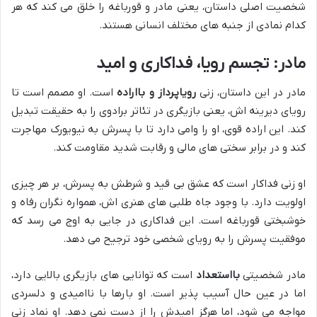
شخصیت اصلی داستان، یعنی مادر و قورباغه را خلق می کند که هر
کدام نمادی از جنبه های مختلف انسانی هستند.
مادر: تجسم رویا، فداکاری و امید
مادر در این داستان، زنی
رویاپرداز و بااراده
است. او مصمم است تا
رویای دیرینه اش، یعنی بازیگری در تئاتر برادوی را به حقیقت تبدیل
کند. این اراده قوی، او را وامی دارد تا با پسرش به نیویورک مهاجرت
کند و در برابر سختی های مالی و رقابت شدید مقاومت کند.
او زنی فداکار است که عشق بی قید و شرطش به پسرش، بر هر چیزی
اولویت دارد. با وجود جاه طلبی های هنری اش، همواره نگران رفاه و
خوشبختی قورباغه است. این فداکاری در جایی به اوج می رسد که
موفقیت پسرش را به رویای شخصی خود ترجیح می دهد.
مادر شخصیتی
بااستعداد
است که توانایی های بازیگری بالایی دارد،
اما در عین حال آسیب پذیر است. او بارها با ناامیدی و دلسردی
مواجه می شود، اما هرگز امیدش را از دست نمی دهد. او نماد زنی