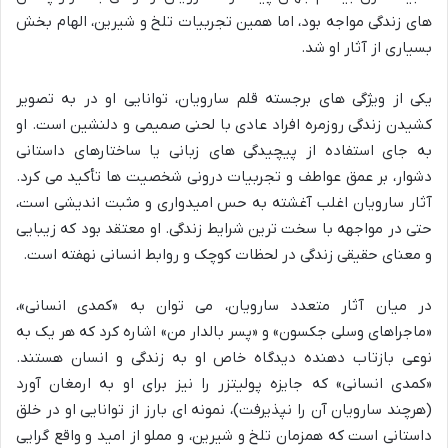
های زندگی مواجه بود، اما همین تجربیات تلخ و شیرین، الهام بخش
بسیاری از آثار او شد.
یکی از ویژگی های برجسته قلم سارویان، توانایی او در به تصویر
کشیدن زندگی روزمره افراد عادی با لحنی صمیمی و دلنشین است. او
به جای استفاده از پیچیدگی های زبانی یا ساختارهای داستانی
دشوار، بر عمق عواطف و تجربیات درونی شخصیت ها تأکید می کرد.
آثار سارویان اغلب آغشته به حس امیدواری و مثبت اندیشی است،
حتی در مواجهه با سخت ترین شرایط زندگی. او معتقد بود که زیبایی
و معنای حقیقی زندگی در لحظات کوچک و روابط انسانی نهفته است.
در میان آثار متعدد سارویان، می توان به «کمدی انسانی»،
«ماجراهای وسلی جکسون» و «پسر بالدار من» اشاره کرد که هر یک به
نوعی بازتاب دهنده دیدگاه خاص او به زندگی و انسان هستند.
«کمدی انسانی» که جایزه پولیتزر را نیز برای او به ارمغان آورد
(هرچند سارویان آن را نپذیرفت)، نمونه ای بارز از توانایی او در خلق
داستانی است که همزمان تلخ و شیرین، و مملو از امید و واقع گرایی