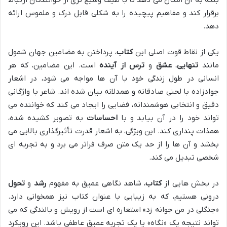
برقرار کند و مفاهیم پیچیده را به شکلی قابل درک و ملموس ارائه
دهد.
یکی از نقاط قوت اصلی این
کتاب
، پرداختن به مضامین جهان شمول
مانند
تنهایی
،
عشق
و
ترس از آینده
است. این مضامین، که هر
انسانی در طول زندگی خود با آن ها مواجه می شود، در اشعار
جوادزاده با لحنی صادقانه و همدلانه بیان شده اند. شاعر با واژگانی
دقیق و انتخابی هوشمندانه، فضایی را ایجاد می کند که خواننده می
تواند خود را در آن بیابد و با
احساسات
به تصویر کشیده شده،
همذات پنداری کند. این ویژگی، به اشعار قدرت تأثیرگذاری بالایی می
بخشد و آن ها را از حد یک متن صرف فراتر می برد و به تجربه ای
شخصی تبدیل می کند.
در بخش هایی از
کتاب
، شاهد نگاهی عمیق به مفهوم
رشد
و
تحول
درونی هستیم، که به زیبایی با عنوان کتاب نیز همخوانی دارد.
«جنگلی در من جوانه زد» استعاره ای است از رویش و بالندگی که می
تواند نتیجه یک «نگاه» یا یک تجربه عمیق عاطفی باشد. این رویکرد