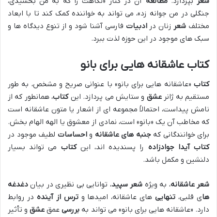
شعر
بپردازد.
مطالعه
آن در کنار «نگاهت را که به من بخشیدی،
جنگلی در من جوانه زد»، می تواند به خواننده کمک کند تا با ابعاد
مختلف
شعر
زنان در
ادبیات
فارسی آشنا شود و از تنوع دیدگاه ها و
سبک های موجود در این حوزه لذت ببرد.
کتاب عاشقانه هایی برای بانو
کتاب
«عاشقانه هایی برای بانو» با عنوانی صریح و مشخص، به طور
مستقیم به ژانر
عشق
و ستایش می پردازد. این
کتاب
، همانطور که از
نامش پیداست، احتمالاً مجموعه ای از اشعار یا متون عاشقانه است
که مخاطب آن یک «بانو» است، نمادی از معشوق یا الهه الهام بخش.
برای خوانندگانی که
جنبه های عاشقانه
و
احساسات
لطیف موجود در
کتاب
آیدا جوادزاده
را پسندیده اند، این
کتاب
می تواند بسیار
دلنشین و مکمل باشد.
شعر
عاشقانه
، به ویژه
شعر سپید
، توانایی بی نظیری در بیان
دغدغه
ها
ی قلبی،
تنهایی
های عاشقانه، امیدها و
ترس از آینده
در روابط
دارد. «عاشقانه هایی برای بانو» می تواند به
بررسی
عمق
عشق
و تأثیر