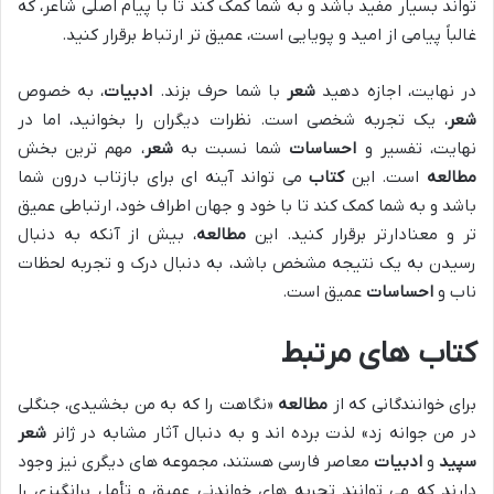
تواند بسیار مفید باشد و به شما کمک کند تا با پیام اصلی شاعر، که
غالباً پیامی از امید و پویایی است، عمیق تر ارتباط برقرار کنید.
در نهایت، اجازه دهید
شعر
با شما حرف بزند.
ادبیات
، به خصوص
شعر
، یک تجربه شخصی است. نظرات دیگران را بخوانید، اما در
نهایت، تفسیر و
احساسات
شما نسبت به
شعر
، مهم ترین بخش
مطالعه
است. این
کتاب
می تواند آینه ای برای بازتاب درون شما
باشد و به شما کمک کند تا با خود و جهان اطراف خود، ارتباطی عمیق
تر و معنادارتر برقرار کنید. این
مطالعه
، بیش از آنکه به دنبال
رسیدن به یک نتیجه مشخص باشد، به دنبال درک و تجربه لحظات
ناب و
احساسات
عمیق است.
کتاب های مرتبط
برای خوانندگانی که از
مطالعه
«نگاهت را که به من بخشیدی، جنگلی
در من جوانه زد» لذت برده اند و به دنبال آثار مشابه در ژانر
شعر
سپید
و
ادبیات
معاصر فارسی هستند، مجموعه های دیگری نیز وجود
دارند که می توانند تجربه های خواندنی عمیق و تأمل برانگیزی را