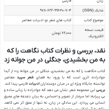
زبان
فارسی
شابک (ISBN)
۹۷۸-۶۲۲-۹۹۶۳۰-۷-۴
موضوع کتاب
کتاب های شعر نو، ادبیات معاصر
قیمت نسخه
۶۲,۰۰۰ تومان
الکترونیک
نقد، بررسی و نظرات کتاب نگاهت را که
به من بخشیدی، جنگلی در من جوانه زد
کتاب «نگاهت را که به من بخشیدی، جنگلی در من جوانه زد» از آیدا
جوادزاده، اثری است که با ورود به فضای
شعر سپید
معاصر،
توانسته جایگاه ویژه ای در میان دوستداران
ادبیات
فارسی پیدا کند.
بررسی
این مجموعه شعر، نشان می دهد که جوادزاده با زبانی ساده و
بی پیرایه، اما سرشار از تصویر و احساس، به بیان دغدغه های عمیق
انسانی می پردازد. این سادگی در زبان، نه تنها از عمق اثر نمی کاهد،
بلکه به آن امکان می دهد تا با طیف وسیع تری از خوانندگان ارتباط