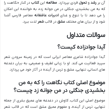
آن بر
رشد
و
تحول
فردی بپردازد.
مطالعه
این
کتاب
در کنار «نگاهت را
که به من بخشیدی، جنگلی در من جوانه زد»، به خواننده این امکان
را می دهد تا با تنوع و غنای
ادبیات
عاشقانه
معاصر فارسی آشنا
شود و از بیان های مختلف
عشق
در قالب
شعر
لذت ببرد.
سوالات متداول
آیدا جوادزاده کیست؟
آیدا جوادزاده شاعری معاصر ایرانی است که در زمینه سرودن شعر
سپید فعالیت می کند. او با زبانی لطیف و صمیمی، به بیان دغدغه
های انسانی، تنهایی، عشق و ترس از آینده در آثار خود می پردازد.
موضوع اصلی کتاب نگاهت را که به من
بخشیدی جنگلی در من جوانه زد چیست؟
موضوع اصلی این کتاب، کاوش در دغدغه های عمیق بشری از جمله
تنهایی، ترس از آینده، و مفهوم عمیق عشق است که در قالب شعر