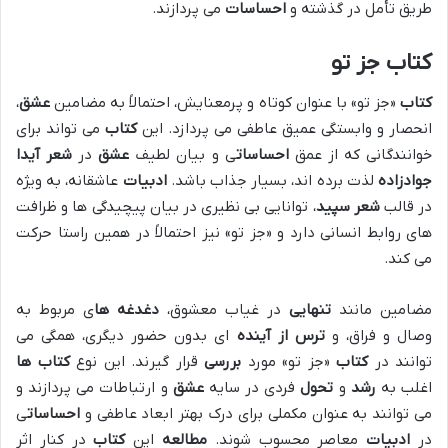
طریق تأمل در گذشته و
احساسات
می پردازند.
کتاب جز تو
کتاب
«جز تو» با عنوان کوتاه و پرمعنایش، احتمالاً به مضامین
عشق
،
انحصار و وابستگی عمیق عاطفی می پردازد. این
کتاب
می تواند برای
خوانندگانی که از عمق
احساسات
ی و بیان لطیف
عشق
در
شعر
آیدا
جوادزاده
لذت برده اند، بسیار جذاب باشد.
ادبیات
عاشقانه، به ویژه
در قالب
شعر سپید
، توانایی بی نظیری در بیان پیچیدگی ها و ظرافت
های روابط انسانی دارد و «جز تو» نیز احتمالاً در همین راستا حرکت
می کند.
مضامین مانند
تنهایی
در غیاب معشوق،
دغدغه ها
ی مربوط به
وصال و فراق، و
ترس از آینده
ای بدون حضور دیگری، همگی می
توانند در
کتاب
«جز تو» مورد
بررسی
قرار گیرند. این نوع
کتاب ها
اغلب به
رشد
و
تحول
فردی در سایه
عشق
و ارتباطات می پردازند و
می توانند به عنوان مکملی برای درک بهتر ابعاد عاطفی و
احساسات
ی
در
ادبیات
معاصر محسوب شوند.
مطالعه
این
کتاب
در کنار اثر