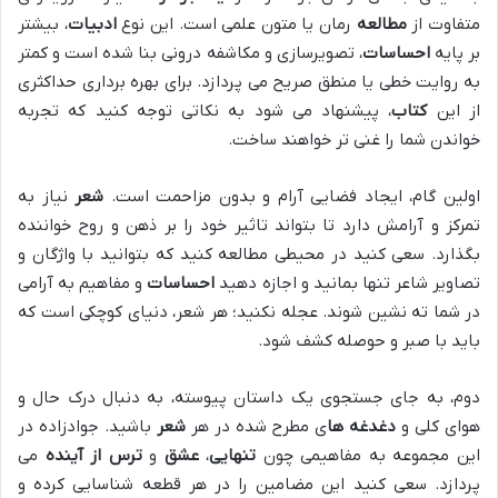
متفاوت از
مطالعه
رمان یا متون علمی است. این نوع
ادبیات
، بیشتر
بر پایه
احساسات
، تصویرسازی و مکاشفه درونی بنا شده است و کمتر
به روایت خطی یا منطق صریح می پردازد. برای بهره برداری حداکثری
از این
کتاب
، پیشنهاد می شود به نکاتی توجه کنید که تجربه
خواندن شما را غنی تر خواهند ساخت.
اولین گام، ایجاد فضایی آرام و بدون مزاحمت است.
شعر
نیاز به
تمرکز و آرامش دارد تا بتواند تاثیر خود را بر ذهن و روح خواننده
بگذارد. سعی کنید در محیطی مطالعه کنید که بتوانید با واژگان و
تصاویر شاعر تنها بمانید و اجازه دهید
احساسات
و مفاهیم به آرامی
در شما ته نشین شوند. عجله نکنید؛ هر شعر، دنیای کوچکی است که
باید با صبر و حوصله کشف شود.
دوم، به جای جستجوی یک داستان پیوسته، به دنبال درک حال و
هوای کلی و
دغدغه ها
ی مطرح شده در هر
شعر
باشید. جوادزاده در
این مجموعه به مفاهیمی چون
تنهایی
،
عشق
و
ترس از آینده
می
پردازد. سعی کنید این مضامین را در هر قطعه شناسایی کرده و