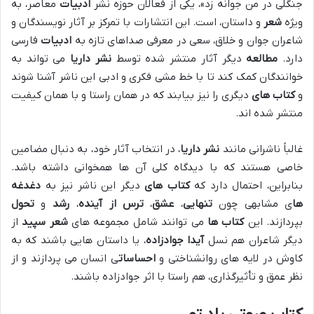
جنگلی در من جوانه زد»، یکی از فعالان حوزه نشر
ادبیات
معاصر، به
ویژه
شعر
و داستان، است. این انتشارات با تمرکز بر آثار نویسندگان و
شاعران جوان و خلاق، سعی در معرفی صداهای تازه به
ادبیات
فارسی
دارد.
مطالعه
دیگر آثار منتشر شده توسط
نشر داریا
می تواند به
خوانندگان کمک کند تا با خط مشی فکری و ادبی این ناشر آشنا شوند
و
کتاب های
دیگری را نیز بیابند که در همان راستا و با همان کیفیت
منتشر شده اند.
غالباً ناشرانی مانند
نشر داریا
، در انتخاب آثار خود، به دنبال مضامین
خاصی هستند که با دیدگاه کلی آن ها همخوانی داشته باشد.
بنابراین، احتمال دارد که
کتاب های
دیگر این ناشر نیز به
دغدغه
ها
ی مشابهی چون
تنهایی
،
عشق
،
ترس از آینده
،
رشد
و
تحول
بپردازند. این
کتاب ها
می توانند شامل مجموعه های
شعر سپید
از
دیگر شاعران هم نسل
آیدا جوادزاده
، یا داستان هایی باشند که به
کاوش در لایه های روانشناختی و
احساسات
ی انسان می پردازند و از
نظر عمق و تأثیرگذاری، هم راستا با اثر جوادزاده باشند.