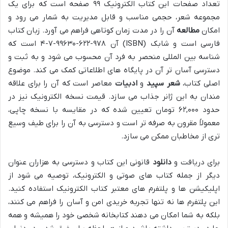
تعداد صفحات این کتاب الکترونیک ۹۹ صفحه است که برای یک
مجموعه شعر، حجمی مناسب و قابل مدیریت به شمار می رود و
امکان
مطالعه
آن را در مدت زمان کوتاهی فراهم می آورد. زبان کتاب
فارسی است و شابک (ISBN) آن ۹۷۸-۶۲۲-۹۹۶۳۰-۷-۴ است که
شناسه بین المللی منحصر به فرد آن محسوب می شود و به ثبت و
دسترسی آسان تر آن در پایگاه های اطلاعاتی کمک می کند. موضوع
اصلی کتاب،
شعر سپید
و
ادبیات
معاصر است که آن را برای علاقه
مندان به این ژانر جذاب می سازد. قیمت نسخه الکترونیک نیز در
حدود ۶۲,۰۰۰ تومان تعیین شده که در مقایسه با نسخه چاپی،
معمولاً مقرون به صرفه تر است و دسترسی به آن را برای طیف وسیع
تری از مخاطبان ممکن می سازد.
برای دریافت و
دانلود
قانونی این کتاب و دسترسی به هزاران عنوان
دیگر از جمله کتاب های صوتی و الکترونیک، توصیه می شود از
اپلیکیشن ها و پلتفرم های معتبر کتاب الکترونیک استفاده کنید.
این پلتفرم ها نه تنها تجربه خریدی امن و آسان را فراهم می کنند،
بلکه به شما امکان می دهند کتابخانه شخصی خود را همیشه و همه