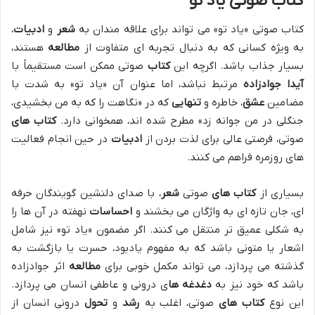
کتاب صوتی یاد تو
کتاب صوتی «یاد تو» می تواند برای علاقه مندان به
شعر
و
ادبیات
،
به ویژه کسانی که به دنبال تجربه ای متفاوت از
مطالعه
هستند،
بسیار جذاب باشد. اگرچه این
کتاب
صوتی ممکن است مستقیماً با
آیدا جوادزاده
مرتبط نباشد، اما عنوان آن «یاد تو» به شدت با
مضامین
عشق
، خاطره و
تنهایی
که در «نگاهت را که به من بخشیدی،
جنگلی در من جوانه زد» مطرح شده اند، همخوانی دارد.
کتاب های
صوتی، فرصتی عالی برای لذت بردن از
ادبیات
در حین انجام فعالیت
های روزمره فراهم می کنند.
بسیاری از
کتاب های
صوتی
شعر
، با صدای دلنشین گویندگان حرفه
ای، جان تازه ای به واژگان می بخشند و
احساسات
نهفته در آن ها را
به شکلی عمیق تر منتقل می کنند. اگر مضمون «یاد تو» نیز شامل
اشعار یا متونی باشد که به مفهوم یادبود، حسرت یا بازگشت به
گذشته می پردازد، می تواند مکمل خوبی برای
مطالعه
اثر جوادزاده
باشد که خود نیز به
دغدغه ها
ی درونی و عاطفی انسان می پردازد.
این نوع
کتاب های
صوتی، اغلب به
رشد
و
تحول
درونی انسان از