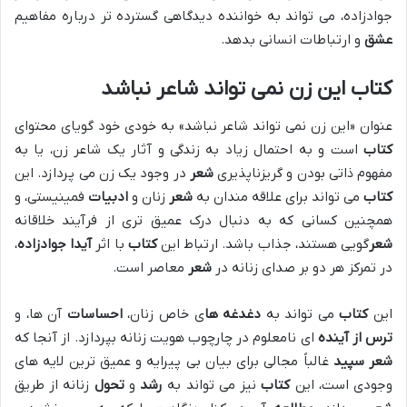
جوادزاده، می تواند به خواننده دیدگاهی گسترده تر درباره مفاهیم
عشق
و ارتباطات انسانی بدهد.
کتاب این زن نمی تواند شاعر نباشد
عنوان «این زن نمی تواند شاعر نباشد» به خودی خود گویای محتوای
کتاب
است و به احتمال زیاد به زندگی و آثار یک شاعر زن، یا به
مفهوم ذاتی بودن و گریزناپذیری
شعر
در وجود یک زن می پردازد. این
کتاب
می تواند برای علاقه مندان به
شعر
زنان و
ادبیات
فمینیستی، و
همچنین کسانی که به دنبال درک عمیق تری از فرآیند خلاقانه
شعر
گویی هستند، جذاب باشد. ارتباط این
کتاب
با اثر
آیدا جوادزاده
،
در تمرکز هر دو بر صدای زنانه در
شعر
معاصر است.
این
کتاب
می تواند به
دغدغه ها
ی خاص زنان،
احساسات
آن ها، و
ترس از آینده
ای نامعلوم در چارچوب هویت زنانه بپردازد. از آنجا که
شعر سپید
غالباً مجالی برای بیان بی پیرایه و عمیق ترین لایه های
وجودی است، این
کتاب
نیز می تواند به
رشد
و
تحول
زنانه از طریق