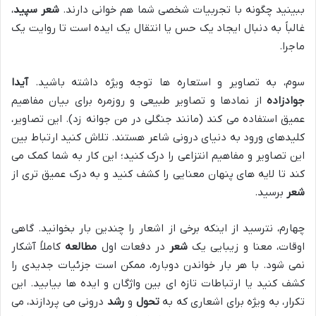
ببینید چگونه با تجربیات شخصی شما هم خوانی دارند.
شعر سپید
،
غالباً به دنبال ایجاد یک حس یا انتقال یک ایده است تا روایت یک
ماجرا.
سوم، به تصاویر و استعاره ها توجه ویژه داشته باشید.
آیدا
جوادزاده
از نمادها و تصاویر طبیعی و روزمره برای بیان مفاهیم
عمیق استفاده می کند (مانند جنگلی در من جوانه زد). این تصاویر،
کلیدهای ورود به دنیای درونی شاعر هستند. تلاش کنید ارتباط بین
این تصاویر و مفاهیم انتزاعی را درک کنید؛ این کار به شما کمک می
کند تا لایه های پنهان معنایی را کشف کنید و به درک عمیق تری از
شعر
برسید.
چهارم، نترسید از اینکه برخی از اشعار را چندین بار بخوانید. گاهی
اوقات، معنا و زیبایی یک
شعر
در دفعات اول
مطالعه
کاملاً آشکار
نمی شود. با هر بار خواندن دوباره، ممکن است جزئیات جدیدی را
کشف کنید یا ارتباطات تازه ای بین واژگان و ایده ها بیابید. این
تکرار، به ویژه برای اشعاری که به
تحول
و
رشد
درونی می پردازند، می