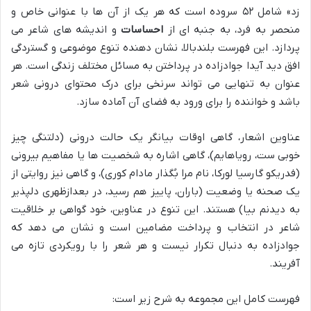
زد» شامل ۵۲ سروده است که هر یک از آن ها با عنوانی خاص و
منحصر به فرد، به جنبه ای از
احساسات
و اندیشه های شاعر می
پردازد. این فهرست بلندبالا، نشان دهنده تنوع موضوعی و گستردگی
افق دید آیدا جوادزاده در پرداختن به مسائل مختلف زندگی است. هر
عنوان به تنهایی می تواند سرنخی برای درک محتوای درونی شعر
باشد و خواننده را برای ورود به فضای آن آماده سازد.
عناوین اشعار، گاهی اوقات بیانگر یک حالت درونی (دلتنگی چیز
خوبی ست، رویاهایم)، گاهی اشاره به شخصیت ها یا مفاهیم بیرونی
(فدریکو گارسیا لورکا، نام مرا بُگذار مادام کوری)، و گاهی نیز روایتی از
یک صحنه یا وضعیت (باران، پاییز هم رسید، در بعدازظهری دلپذیر
به دیدنم بیا) هستند. این تنوع در عناوین، خود گواهی بر خلاقیت
شاعر در انتخاب و پرداخت مضامین است و نشان می دهد که
جوادزاده به دنبال تکرار نیست و هر شعر را با رویکردی تازه می
آفریند.
فهرست کامل این مجموعه به شرح زیر است: