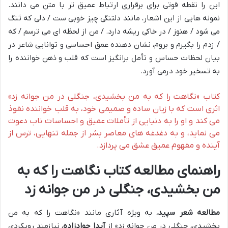
این را نقطه قوتی برای برقراری ارتباط عمیق تر با متن می دانند.
نمونه هایی از این اشعار، مانند دلتنگی چیز خوبی ست / دلی که تَنگ
می شود / هنوز / در خاکی ریشه دارد. / من از لحظه ای می ترسم / که
/ رَدم را بگیرم و بروم، نشان دهنده عمق احساسی و توانایی شاعر در
بیان لحظات حساس و تأمل برانگیز است که قلب و ذهن خواننده را
به تسخیر خود درمی آورد.
کتاب «نگاهت را که به من بخشیدی، جنگلی در من جوانه زد»
اثری است که با زبان ساده و صمیمی خود، به قلب خواننده نفوذ
می کند و او را به دنیایی از تأملات عمیق و احساسات ناب دعوت
می نماید، و به دغدغه های معاصر بشر از جمله تنهایی، ترس از
آینده و مفهوم عمیق عشق می پردازد.
راهنمای مطالعه کتاب نگاهت را که به
من بخشیدی، جنگلی در من جوانه زد
مطالعه
شعر سپید
، به ویژه آثاری مانند «نگاهت را که به من
بخشیدی، جنگلی در من جوانه زد» از
آیدا جوادزاده
، نیازمند رویکردی