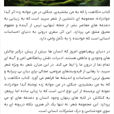
کتاب «نگاهت را که به من بخشیدی، جنگلی در من جوانه زد» اثر آیدا
جوادزاده، مجموعه ای دلنشین از شعر سپید است که به زیبایی به
دغدغه های معاصر بشر، از جمله تنهایی، ترس از آینده و مفهوم
عمیق عشق می پردازد. این اثر، سفری درونی به دنیای احساسات
انسانی است که خواننده را به تأمل وامی دارد.
در دنیای پرهیاهوی امروز که انسان ها بیش از پیش درگیر چالش
های وجودی و عاطفی هستند، ادبیات نقش پناهگاهی امن و آینه ای
تمام نما از درون ما را ایفا می کند. در این میان، شعر، به ویژه شعر
سپید، با رهایی از قیدوبندهای عروضی، مجالی برای بیان بی پیرایه و
عمیق ترین احساسات و اندیشه ها فراهم می آورد. کتاب «نگاهت را
که به من بخشیدی، جنگلی در من جوانه زد» نوشته آیدا جوادزاده،
نمونه ای برجسته از این نوع ادبی است که با زبانی ساده اما پرمغز،
به کنکاش در لایه های پنهان وجود انسان و دغدغه های او می
پردازد. این مجموعه شعر، نه تنها یک اثر هنری، بلکه دریچه ای به
سوی خودشناسی و درک مشترکات انسانی است.