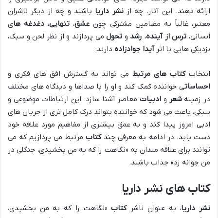
ارائه دهند. این آثار، چه از
نشر داریا
باشند و چه از دیگر ناشران
معتبر، غالباً به مضامین مشترکی چون
عشق
،
تنهایی
،
دغدغه ها
ی
انسانی،
ترس از آینده
،
رشد
و
تحول
می پردازند و از نظر لحن و سبک،
نزدیکی هایی با اثر
آیدا جوادزاده
دارند.
انتخاب
کتاب های مرتبط
می تواند به گسترش افق های فکری و
احساسات
ی خواننده کمک کند و او را با صداها و دیدگاه های مختلف
در زمینه
شعر
و
ادبیات
معاصر آشنا سازد. این ارتباطات موضوعی و
سبکی، باعث می شود که خواننده بتواند درک کامل تری از جریان های
ادبی امروز پیدا کند و به عمق بیشتری از مفاهیم مورد علاقه خود
دست یابد. در ادامه به معرفی چند
کتاب
مرتبط می پردازیم که می
توانند برای علاقه مندان به «نگاهت را که به من بخشیدی، جنگلی در
من جوانه زد» جذاب باشند.
کتاب های نشر داریا
نشر داریا
، به عنوان ناشر
کتاب
«نگاهت را که به من بخشیدی،