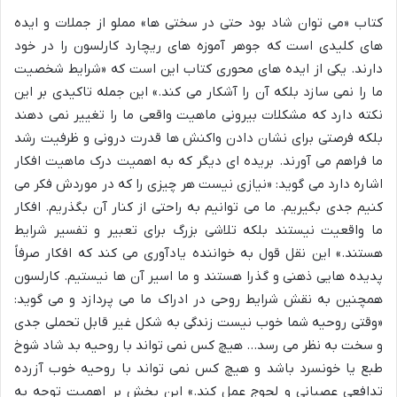
کتاب «می توان شاد بود حتی در سختی ها» مملو از جملات و ایده
های کلیدی است که جوهر آموزه های ریچارد کارلسون را در خود
دارند. یکی از ایده های محوری کتاب این است که «شرایط شخصیت
ما را نمی سازد بلکه آن را آشکار می کند.» این جمله تاکیدی بر این
نکته دارد که مشکلات بیرونی ماهیت واقعی ما را تغییر نمی دهند
بلکه فرصتی برای نشان دادن واکنش ها قدرت درونی و ظرفیت رشد
ما فراهم می آورند. بریده ای دیگر که به اهمیت درک ماهیت افکار
اشاره دارد می گوید: «نیازی نیست هر چیزی را که در موردش فکر می
کنیم جدی بگیریم. ما می توانیم به راحتی از کنار آن بگذریم. افکار
ما واقعیت نیستند بلکه تلاشی بزرگ برای تعبیر و تفسیر شرایط
هستند.» این نقل قول به خواننده یادآوری می کند که افکار صرفاً
پدیده هایی ذهنی و گذرا هستند و ما اسیر آن ها نیستیم. کارلسون
همچنین به نقش شرایط روحی در ادراک ما می پردازد و می گوید:
«وقتی روحیه شما خوب نیست زندگی به شکل غیر قابل تحملی جدی
و سخت به نظر می رسد… هیچ کس نمی تواند با روحیه بد شاد شوخ
طبع یا خونسرد باشد و هیچ کس نمی تواند با روحیه خوب آزرده
تدافعی عصبانی و لجوج عمل کند.» این بخش بر اهمیت توجه به