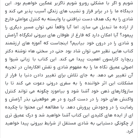
شویم و اگر با مشکلی روبرو شویم ناگزیر غمگین خواهیم بود. این
دیدگاه ما را در برابر فراز و نشیب های زندگی آسیب پذیر می کند و
شادی را به یک هدف دست نیافتنی یا وابسته به کنترل عواملی خارج
از اراده ما تبدیل می سازد. اما آیا واقعاً نمی توان مسیر دیگری را
پیمود؟ آیا امکان دارد که فارغ از طوفان های بیرونی لنگرگاه آرامش
و شادی را در درون خود بیابیم؟ اینجاست که آموزه های ارزشمند
کتاب هایی نظیر «می توان شاد بود حتی در سختی ها» نوشته دکتر
ریچارد کارلسون اهمیت پیدا می کند. این کتاب با زبانی شیوا و
اصولی عمیق نگاه ما را به مفهوم شادی و نقش افکارمان در تجربه
آن تغییر می دهد. به جای تلاش برای تغییر دادن دنیا یا فرار از
مشکلات این اثر خواننده را به سفری درونی دعوت می کند تا با
سازوکارهای ذهن خود آشنا شود و بیاموزد چگونه می تواند کنترل
واکنش های خود را در دست گیرد و در هر موقعیتی بذر آرامش و
رضایت را در وجودش پرورش دهد. با مطالعه این محتوا با چکیده
ای از ایده های کلیدی این کتاب آشنا خواهید شد و درک عمیق تری
از چگونگی دستیابی به شادی مستقل از شرایط بیرونی پیدا خواهید
کرد.