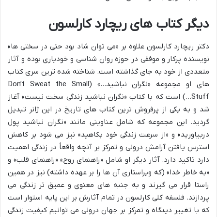
دیگر کتاب های ریچارد کارلسون
دکتر ریچارد کارلسون علاوه بر «می توان شاد بود حتی در سختی ها»
نویسنده پرکار و موفقی در حوزه روان شناسی و خودیاری بوده و آثار
متعددی از خود به جای گذاشته است. شناخته شده ترین سری کتاب
های او مجموعه «نگران نباشید…» (Don’t Sweat the Small
Stuff…) است که با کتاب «نگران نباشید زندگی سخت نیست» آغاز
شد و به یکی از پرفروش ترین کتاب های تاریخ در این ژانر تبدیل
گردید. این مجموعه که شامل عناوینی مانند «نگران نباشید پول
دربیاورید» و «از سرعت زندگی خود بکاهید» نیز می شود بر کاهش
استرس یافتن آرامش درونی و تمرکز بر آنچه واقعاً در زندگی اهمیت
دارد تاکید دارد. آثار دیگر او شامل «راهنمای روح» «راهنمای قلب» و
«به خاطر خدا» (که ویراستاری آن ها را بر عهده داشته) نیز در همین
راستا قرار می گیرند و به جنبه های معنوی و عمیق تر زندگی می
پردازند. فلسفه کلی کارلسون در تمام آثارش بر این پایه استوار است
که با تغییر دیدگاه و تمرکز بر جهان درونی می توانیم کیفیت زندگی