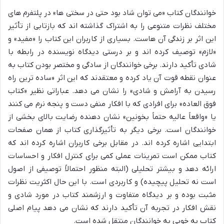
خوانندگان کتاب «می توان شاد بود حتی در سختی ها» در پلتفرم های
مختلف نظرات متنوعی را به اشتراک گذاشته اند که بازتابی از تأثیر
این اثر بر زندگی آن هاست. بسیاری از کاربران این کتاب را «مفید» و
«لازم» توصیف کرده اند و بر درستی دیدگاه نویسنده در رابطه با
شادی تأکید دارند. برخی خوانندگان از سادگی و مختصر بودن کتاب به
عنوان نقطه قوت آن یاد کرده و معتقدند که این اثر «ساده ترین راه
رسیدن به آرامش و شادی» را نشان می دهد. عباراتی نظیر «کتاب
فوق العاده» برای افرادی که با افکار منفی دست و پنجه نرم می کنند
یا «واقعاً عالیه حتماً بخونین» نشان دهنده رضایت بالای بخشی از
خوانندگان است. برخی دیگر به تأثیرگذاری کتاب از همان صفحات
ابتدایی اشاره کرده اند. در مقابل برخی کاربران اشاره کرده اند که
کتاب ممکن است تمرینات عملی کمی برای کنترل افکار و احساسات
ارائه دهد و بیشتر تحلیلی (البته منظور احتمالاً توصیفی از اصول
است نه تحلیل پیچیده) و کاربردی است. با این حال اکثریت نظرات
مثبت بوده و بر دیدگاه متفاوت و ارزشمند کتاب در مورد شادی و
نقش افکار در تجربه آن تأکید دارند که نشان می دهد پیام اصلی
کتاب به خوبی به خوانندگان منتقل شده است.