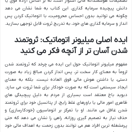
تصمیمات هوشمندانه مالی استوار است، نه بر اساس اراده قوی یا
دانش پیچیده سرمایه گذاری. این کتاب به شما نشان می دهد
چگونه می توانید بدون احساس محرومیت، با اتوماتیک کردن پس
انداز و سرمایه گذاری های خود، به تدریج ثروت قابل توجهی بسازید.
ایده اصلی میلیونر اتوماتیک: ثروتمند
شدن آسان تر از آنچه فکر می کنید
مفهوم میلیونر اتوماتیک حول این ایده می چرخد که ثروتمند شدن
لزوماً به معنای کار سخت تر، پس انداز کردن مبالغ زیاد به صورت
دستی، یا داشتن هوش مالی فوق العاده نیست. بلکه به معنای
ایجاد سیستمی است که به صورت خودکار برای شما ثروت می سازد.
دیوید باخ معتقد است بسیاری از مردم به دلیل پیچیدگی های
ظاهری امور مالی یا باورهای غلط رایج، از پتانسیل خود برای ثروتمند
شدن غافل می مانند. او با تمرکز بر اتوماسیون (خودکارسازی) و
حذف نیاز به تصمیم گیری روزانه، راهی را نشان می دهد که حتی
پرمشغله ترین افراد هم می توانند بدون زحمت به اهداف مالی خود