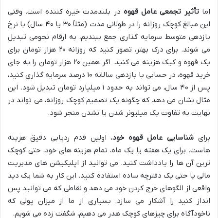
اما
تأثیر تجمعی عامل قهوه
در بلندمدت خیره کننده است. وقتی
این مبالغ کوچک روزانه را در طولانی مدت (مثلاً ۳۰ یا ۴۰ سال) با نرخ
بازدهی متوسط سرمایه گذاری جمع ببندیم، به ارقام نجومی تبدیل
می شوند. برای درک بهتر، تصور کنید که روزانه ۲۰ هزار تومان برای
یک قهوه و کیک هزینه می کنید. اگر همین ۲۰ هزار تومان را به جای
خرید قهوه، در حسابی با بازدهی سالانه ۱۰ درصد سرمایه گذاری کنید،
پس از ۴۰ سال، می تواند به حدود ۱ میلیارد تومان تبدیل شود. این
مثال نشان می دهد که چگونه یک تصمیم کوچک روزانه، می تواند در
نهایت به تفاوت یک میلیونر شدن یا نشدن منجر شود.
برای
شناسایی عامل قهوه خود
، اولین قدم ردیابی دقیق هزینه
هاست. برای یک هفته یا یک ماه، تمام هزینه های خود، حتی کوچک
ترین آن ها را یادداشت کنید. می توانید از اپلیکیشن های مدیریت
مالی یا حتی یک دفترچه ساده استفاده کنید. این کار به شما یک دید
واقعی از الگوهای خرج کردن خود می دهد و نقاطی که می توانید پس
انداز کنید را آشکار می سازد. بسیاری از ما از میزان پولی که
ناخودآگاه برای چیزهای کوچک هدر می دهیم، شگفت زده می شویم.