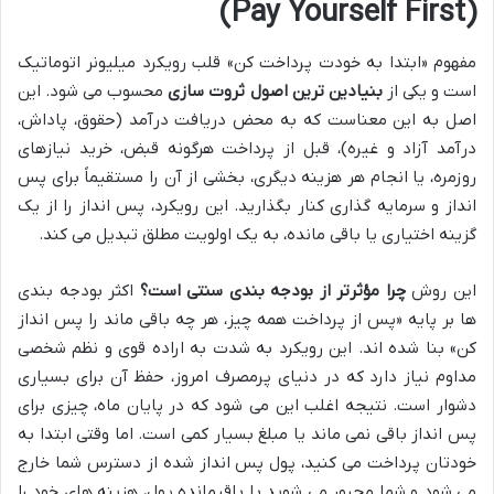
(Pay Yourself First)
مفهوم «ابتدا به خودت پرداخت کن» قلب رویکرد میلیونر اتوماتیک
است و یکی از
بنیادین ترین اصول ثروت سازی
محسوب می شود. این
اصل به این معناست که به محض دریافت درآمد (حقوق، پاداش،
درآمد آزاد و غیره)، قبل از پرداخت هرگونه قبض، خرید نیازهای
روزمره، یا انجام هر هزینه دیگری، بخشی از آن را مستقیماً برای پس
انداز و سرمایه گذاری کنار بگذارید. این رویکرد، پس انداز را از یک
گزینه اختیاری یا باقی مانده، به یک اولویت مطلق تبدیل می کند.
این روش
چرا مؤثرتر از بودجه بندی سنتی است؟
اکثر بودجه بندی
ها بر پایه «پس از پرداخت همه چیز، هر چه باقی ماند را پس انداز
کن» بنا شده اند. این رویکرد به شدت به اراده قوی و نظم شخصی
مداوم نیاز دارد که در دنیای پرمصرف امروز، حفظ آن برای بسیاری
دشوار است. نتیجه اغلب این می شود که در پایان ماه، چیزی برای
پس انداز باقی نمی ماند یا مبلغ بسیار کمی است. اما وقتی ابتدا به
خودتان پرداخت می کنید، پول پس انداز شده از دسترس شما خارج
می شود و شما مجبور می شوید با باقیمانده پول، هزینه های خود را