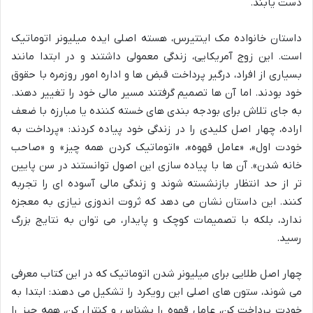
دست یابند.
داستان خانواده مک اینتیرس، هسته اصلی ایده میلیونر اتوماتیک
است. این زوج آمریکایی، زندگی معمولی داشتند و در ابتدا مانند
بسیاری از افراد، درگیر پرداخت قبض ها و اداره امور روزمره با حقوق
خود بودند. اما آن ها تصمیم گرفتند مسیر مالی خود را تغییر دهند.
به جای تلاش برای بودجه بندی های خسته کننده یا مبارزه با ضعف
اراده، چهار اصل کلیدی را در زندگی خود پیاده کردند: «پرداخت به
خودت اول»، «عامل قهوه»، «اتوماتیک کردن همه چیز» و «صاحب
خانه شدن». آن ها با پیاده سازی این اصول توانستند در سن پایین
تر از حد انتظار بازنشسته شوند و زندگی مالی آسوده ای را تجربه
کنند. این داستان نشان می دهد که ثروت اندوزی نیازی به معجزه
ندارد، بلکه با تصمیمات کوچک و پایدار، می توان به نتایج بزرگ
رسید.
چهار اصل طلایی برای میلیونر شدن اتوماتیک که در این کتاب معرفی
می شوند، ستون های اصلی این رویکرد را تشکیل می دهند: ابتدا به
خودت پرداخت کن، عامل قهوه را بشناس و کنترل کن، همه چیز را