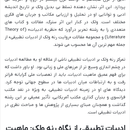
پردازد. این اثر، نشان دهنده تسلط بی بدیل ولک بر تاریخ اندیشه
ادبی و توانایی او در تحلیل و ارزیابی مکاتب و جریان های فکری
مختلف است. ولک در کنار این اثر سترگ، مقالات و کتاب های
متعددی را به رشته تحریر درآورد که «نظریه ادبیات» (Theory of
Literature) و مجموعه مقالات «روایت رنه ولک از ادبیات تطبیقی» از
جمله مهم ترین آن ها محسوب می شوند.
تمرکز رنه ولک بر ادبیات تطبیقی ناشی از علاقه او به مطالعه ادبیات
در چشم اندازی وسیع تر از مرزهای ملی و زبانی بود. او باور داشت که
برای فهم عمیق ماهیت ادبیات، باید از تعصبات ملی گرایانه فراتر
رفت و به ارتباطات میان ادبیات ها در سطوح جهانی توجه کرد.
دیدگاه های او در زمینه ادبیات تطبیقی، به ویژه در نقد مکتب
فرانسوی و بنیان گذاری مکتب آمریکایی، تأثیر عمیقی بر این رشته
گذاشت و همچنان مبنای بسیاری از پژوهش ها و مباحث نظری در
ادبیات تطبیقی است.
ادبیات تطبیقی از نگاه رنه ولک: ماهیت