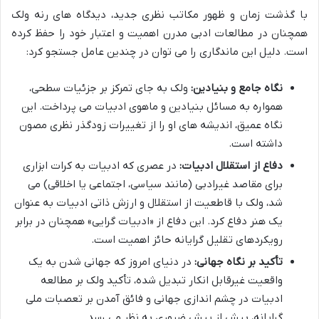
با گذشت زمان و ظهور مکاتب نظری جدید، دیدگاه های رنه ولک
همچنان در مطالعات ادبی مدرن اهمیت و اعتبار خود را حفظ کرده
است. دلیل این ماندگاری را می توان در چندین عامل جستجو کرد:
نگاه جامع و بنیادین:
ولک به جای تمرکز بر جزئیات سطحی،
همواره به مسائل بنیادین و ماهوی ادبیات می پرداخت. این
نگاه عمیق، اندیشه های او را از تغییرات زودگذر نظری مصون
داشته است.
دفاع از استقلال ادبیات:
در عصری که ادبیات به کرات ابزاری
برای مقاصد غیرادبی (مانند سیاسی، اجتماعی یا اخلاقی) می
شد، ولک با قاطعیت از استقلال و ارزش ذاتی ادبیات به عنوان
یک هنر دفاع کرد. این دفاع از «ادبیات گرایی» همچنان در برابر
رویکردهای تقلیل گرایانه حائز اهمیت است.
تأکید بر نگاه جهانی:
در دنیای امروز که جهانی شدن به یک
واقعیت غیرقابل انکار تبدیل شده، تأکید ولک بر مطالعه
ادبیات در چشم اندازی جهانی و فائق آمدن بر تعصبات ملی
گرایانه، بیش از پیش ضروری به نظر می رسد.