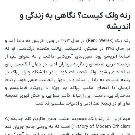
رنه ولک کیست؟ نگاهی به زندگی و
اندیشه
رنه ولک (René Wellek) در سال ۱۹۰۳ در وین، اتریش به دنیا آمد و
در سال ۱۹۹۵ در همپتن، کانتیکت، ایالات متحده درگذشت. او که
اصالتاً اتریشی بود، شهروندی آمریکایی داشت و به عنوان یکی از
برجسته ترین منتقدان و نظریه پردازان ادبی در جهان انگلیسی زبان
شناخته می شود. ولک تحصیلات خود را در دانشگاه چارلز پراگ در
رشته ادبیات به پایان رساند و در دوران فعالیت علمی خود، ارتباط
نزدیکی با اعضای مکتب پراگ، به ویژه با رویکرد فرمالیسم و
ساختارگرایی، داشت. این ارتباط، تأثیر بسزایی بر شکل گیری اندیشه
های او در زمینه نقد ادبی و ادبیات تطبیقی گذاشت.
مهم ترین اثر رنه ولک، مجموعه هشت جلدی «تاریخ نقد جدید» (A
History of Modern Criticism) است که به بررسی جامع جریان نقد
ادبی از قرن هجدهم تا اواسط قرن بیستم در اروپا و آمریکا می