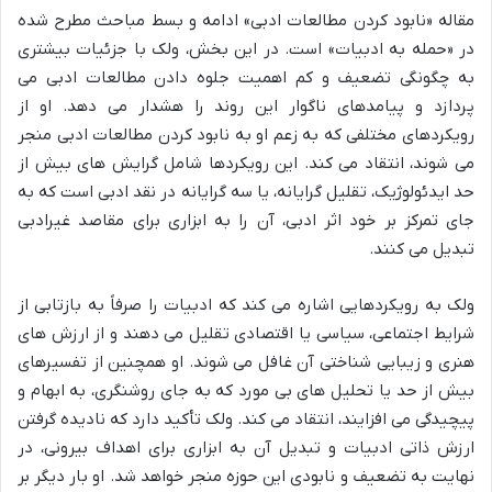
مقاله «نابود کردن مطالعات ادبی» ادامه و بسط مباحث مطرح شده
در «حمله به ادبیات» است. در این بخش، ولک با جزئیات بیشتری
به چگونگی تضعیف و کم اهمیت جلوه دادن مطالعات ادبی می
پردازد و پیامدهای ناگوار این روند را هشدار می دهد. او از
رویکردهای مختلفی که به زعم او به نابود کردن مطالعات ادبی منجر
می شوند، انتقاد می کند. این رویکردها شامل گرایش های بیش از
حد ایدئولوژیک، تقلیل گرایانه، یا سه گرایانه در نقد ادبی است که به
جای تمرکز بر خود اثر ادبی، آن را به ابزاری برای مقاصد غیرادبی
تبدیل می کنند.
ولک به رویکردهایی اشاره می کند که ادبیات را صرفاً به بازتابی از
شرایط اجتماعی، سیاسی یا اقتصادی تقلیل می دهند و از ارزش های
هنری و زیبایی شناختی آن غافل می شوند. او همچنین از تفسیرهای
بیش از حد یا تحلیل های بی مورد که به جای روشنگری، به ابهام و
پیچیدگی می افزایند، انتقاد می کند. ولک تأکید دارد که نادیده گرفتن
ارزش ذاتی ادبیات و تبدیل آن به ابزاری برای اهداف بیرونی، در
نهایت به تضعیف و نابودی این حوزه منجر خواهد شد. او بار دیگر بر