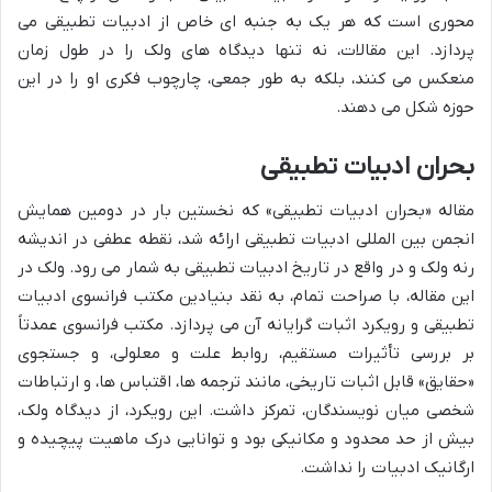
محوری است که هر یک به جنبه ای خاص از ادبیات تطبیقی می
پردازد. این مقالات، نه تنها دیدگاه های ولک را در طول زمان
منعکس می کنند، بلکه به طور جمعی، چارچوب فکری او را در این
حوزه شکل می دهند.
بحران ادبیات تطبیقی
مقاله «بحران ادبیات تطبیقی» که نخستین بار در دومین همایش
انجمن بین المللی ادبیات تطبیقی ارائه شد، نقطه عطفی در اندیشه
رنه ولک و در واقع در تاریخ ادبیات تطبیقی به شمار می رود. ولک در
این مقاله، با صراحت تمام، به نقد بنیادین مکتب فرانسوی ادبیات
تطبیقی و رویکرد اثبات گرایانه آن می پردازد. مکتب فرانسوی عمدتاً
بر بررسی تأثیرات مستقیم، روابط علت و معلولی، و جستجوی
«حقایق» قابل اثبات تاریخی، مانند ترجمه ها، اقتباس ها، و ارتباطات
شخصی میان نویسندگان، تمرکز داشت. این رویکرد، از دیدگاه ولک،
بیش از حد محدود و مکانیکی بود و توانایی درک ماهیت پیچیده و
ارگانیک ادبیات را نداشت.