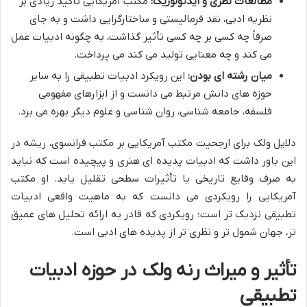
مطالعات نظری و ایدئولوژیک:
مکتب آمریکایی تأکید زیادی بر
نظریه ادبی، نقد فرمالیستی و ساختارگرایی داشت و به جای
صرفاً چه کسی بر چه کسی تأثیر گذاشت، به چگونه ادبیات عمل
می کند و چه معنایی تولید می کند می پرداخت.
میان رشته ای بودن:
این رویکرد ادبیات تطبیقی را به سایر
حوزه های دانش مرتبط می دانست و از ابزارهای مفهومی
فلسفه، جامعه شناسی، روان شناسی و علوم دیگر بهره می برد.
دلایل ولک برای ارجحیت مکتب آمریکایی بر مکتب فرانسوی، ریشه در
این باور داشت که ادبیات پدیده ای هنری و پیچیده است که نباید
به صرف وقایع تاریخی یا تأثیرات سطحی تقلیل یابد. او مکتب
آمریکایی را رویکردی می دانست که به ماهیت واقعی ادبیات
تطبیقی نزدیک تر است؛ رویکردی که قادر به ارائه تحلیل های عمیق
تر، جهان شمول تر و نظری تر از پدیده های ادبی است.
تأثیر و میراث رنه ولک در حوزه ادبیات
تطبیقی