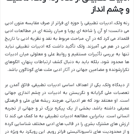
و چشم انداز
رنه ولک، ادبیات تطبیقی را حوزه ای فراتر از صرف مقایسه متون ادبی
می دانست؛ او آن را شاخه ای پویا و میان رشته ای در مطالعات ادبی
قلمداد می کرد که در آن، مباحث مربوط به نقد و نظریه ادبی با تاریخ
ادبی در هم می آمیزند. ولک تأکید داشت که ادبیات تطبیقی نباید
تنها به بررسی تأثیرات مستقیم و روابط علی و معلولی میان ادبیات
ها محدود شود، بلکه باید به دنبال کشف ارتباطات پنهان، الگوهای
تکرارشونده و مضامین جهانی در آثار ادبی ملت های گوناگون باشد.
از دیدگاه ولک، یکی از اهداف اساسی ادبیات تطبیقی، فائق آمدن بر
تعصبات ملی گرایانه و نگریستن به ادبیات در چشم اندازی جهانی
است. او معتقد بود که هر ادبیاتی، هرچند ریشه های ملی و فرهنگی
عمیقی داشته باشد، بخشی از یک پیکره بزرگ تر و جهانی از تجربه
انسانی است. بنابراین، مطالعه ادبیات تطبیقی به ما کمک می کند تا
ارزش های مشترک بشری را در قالب های ادبی مختلف شناسایی کرده
و از محدودیت های ناسیونالیستی فراتر رویم. این رویکرد به ویژه در