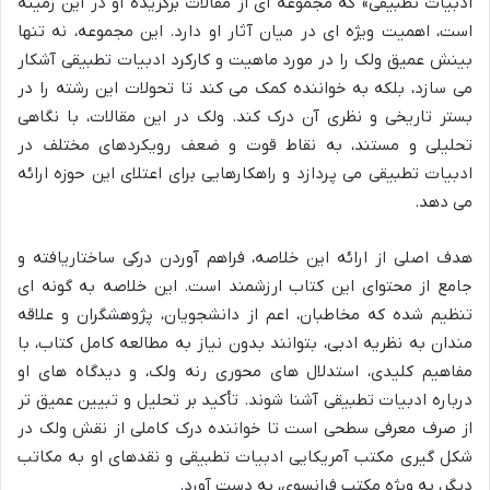
ادبیات تطبیقی» که مجموعه ای از مقالات برگزیده او در این زمینه
است، اهمیت ویژه ای در میان آثار او دارد. این مجموعه، نه تنها
بینش عمیق ولک را در مورد ماهیت و کارکرد ادبیات تطبیقی آشکار
می سازد، بلکه به خواننده کمک می کند تا تحولات این رشته را در
بستر تاریخی و نظری آن درک کند. ولک در این مقالات، با نگاهی
تحلیلی و مستند، به نقاط قوت و ضعف رویکردهای مختلف در
ادبیات تطبیقی می پردازد و راهکارهایی برای اعتلای این حوزه ارائه
می دهد.
هدف اصلی از ارائه این خلاصه، فراهم آوردن درکی ساختاریافته و
جامع از محتوای این کتاب ارزشمند است. این خلاصه به گونه ای
تنظیم شده که مخاطبان، اعم از دانشجویان، پژوهشگران و علاقه
مندان به نظریه ادبی، بتوانند بدون نیاز به مطالعه کامل کتاب، با
مفاهیم کلیدی، استدلال های محوری رنه ولک، و دیدگاه های او
درباره ادبیات تطبیقی آشنا شوند. تأکید بر تحلیل و تبیین عمیق تر
از صرف معرفی سطحی است تا خواننده درک کاملی از نقش ولک در
شکل گیری مکتب آمریکایی ادبیات تطبیقی و نقدهای او به مکاتب
دیگر، به ویژه مکتب فرانسوی، به دست آورد.