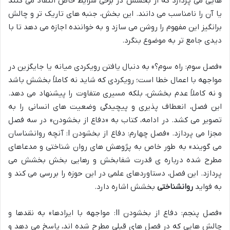
هایی می پردازد که از بخشش در برخی شرایط خاص انتقاد می کنند
یا آن را نامناسب می دانند. این بخش، جنبه های تاریک تر و چالش
برانگیز این مفهوم را روشن می سازد و به خواننده اجازه می دهد تا با
دیدی جامع تر به موضوع بنگرد.
«فصل سوم: راه سوم؟» به دنبال یافتن رویکردی میانه یا جایگزین در
مواجهه با اعمال خطا است؛ رویکردی که شاید نه کاملاً بخشش باشد
و نه کاملاً عدم بخشش، بلکه مسیری متفاوت را پیشنهاد می دهد.
این فصل، انعطاف پذیری و پیچیدگی وضعیت های انسانی را به
تصویر می کشد. در ادامه، کتاب به «دفاع از بخشودن» در سه فصل
مجزا می پردازد. «فصل چهارم: دفاع از بخشودن I: آنچه روانشناسان
می گویند» به طور خاص به پژوهش های روان شناختی و مدعاهای
مطرح شده درباره ی قدرت شفابخش و رهایی بخش بخشش می
پردازد. این فصل، دستاوردهای علمی در این حوزه را بررسی می کند و
به فواید
روانشناختی
بخشش اشاره دارد.
«فصل پنجم: دفاع از بخشودن II: مواجهه با ایرادها» به نقدها و
چالش هایی که در فصل های قبلی مطرح شده اند، پاسخ می دهد و