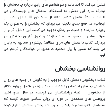
تلاش می کند تا ابهامات و سوءتفاهم های رایج درباره ی بخشش را
برطرف سازد. این بخش، به استحکام استدلال های نویسندگان می
افزاید. نهایتاً، «فصل ششم: دفاع از بخشودن III: دلایل مثبت و
ایجابی» به جمع بندی دلایلی می پردازد که بخشش را به عنوان یک
رویکرد سازنده و مثبت در زندگی توجیه می کنند. این دلایل، فراتر از
صرف رهایی از خشم، به ابعاد سازنده و تحول آفرین بخشش می
پردازند. کتاب با بخش های «برای مطالعهٔ بیشتر» و «منابع» به پایان
می رسد که مسیر را برای تحقیقات عمیق تر خوانندگان فراهم می
آورد.
روانشناسی بخشش
کتاب «بخشودن» بخش قابل توجهی را به کاوش در جنبه های روان
شناختی بخشش اختصاص داده است، به ویژه در «فصل چهارم: دفاع
از بخشودن I: آنچه روانشناسان می گویند». در سال های اخیر،
پژوهش های متعددی در حوزه ی روان شناسی صورت گرفته که
مدعاهای قدرتمندی درباره ی نیروی شفابخش بخشش مطرح کرده