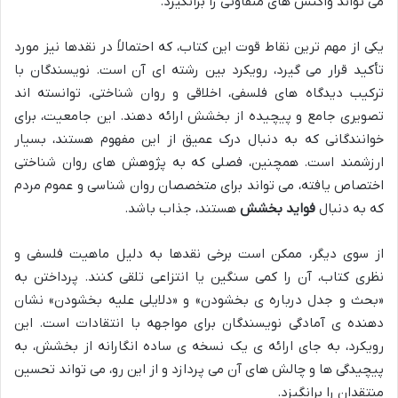
می تواند واکنش های متفاوتی را برانگیزد.
یکی از مهم ترین نقاط قوت این کتاب، که احتمالاً در نقدها نیز مورد
تأکید قرار می گیرد، رویکرد بین رشته ای آن است. نویسندگان با
ترکیب دیدگاه های فلسفی، اخلاقی و روان شناختی، توانسته اند
تصویری جامع و پیچیده از بخشش ارائه دهند. این جامعیت، برای
خوانندگانی که به دنبال درک عمیق از این مفهوم هستند، بسیار
ارزشمند است. همچنین، فصلی که به پژوهش های روان شناختی
اختصاص یافته، می تواند برای متخصصان روان شناسی و عموم مردم
که به دنبال
فواید بخشش
هستند، جذاب باشد.
از سوی دیگر، ممکن است برخی نقدها به دلیل ماهیت فلسفی و
نظری کتاب، آن را کمی سنگین یا انتزاعی تلقی کنند. پرداختن به
«بحث و جدل درباره ی بخشودن» و «دلایلی علیه بخشودن» نشان
دهنده ی آمادگی نویسندگان برای مواجهه با انتقادات است. این
رویکرد، به جای ارائه ی یک نسخه ی ساده انگارانه از بخشش، به
پیچیدگی ها و چالش های آن می پردازد و از این رو، می تواند تحسین
منتقدان را برانگیزد.