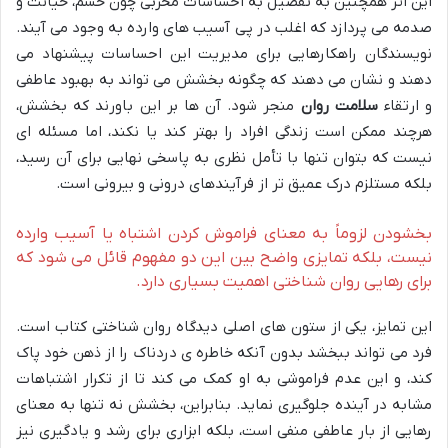
این اثر همچنین به تفصیل به احساسات مخربی چون خشم، خیانت و
صدمه می پردازد که اغلب در پی آسیب های وارده به وجود می آیند.
نویسندگان راهکارهایی برای مدیریت این احساسات پیشنهاد می
دهند و نشان می دهند که چگونه بخشش می تواند به بهبود عاطفی
و ارتقاء
سلامت روان
منجر شود. آن ها بر این باورند که بخشش،
هرچند ممکن است زندگی افراد را بهتر کند یا نکند، اما مسئله ای
نیست که بتوان تنها با تأمل نظری به پاسخی نهایی برای آن رسید،
بلکه مستلزم درک عمیق تر از فرآیندهای درونی و بیرونی است.
بخشودن لزوماً به معنای فراموش کردن اشتباه یا آسیب وارده
نیست، بلکه تمایزی واضح بین این دو مفهوم قائل می شود که
برای رهایی روان شناختی اهمیت بسیاری دارد.
این تمایز، یکی از ستون های اصلی دیدگاه روان شناختی کتاب است.
فرد می تواند ببخشد بدون آنکه خاطره ی دردناک را از ذهن خود پاک
کند، و این عدم فراموشی به او کمک می کند تا از تکرار اشتباهات
مشابه در آینده جلوگیری نماید. بنابراین، بخشش نه تنها به معنای
رهایی از بار عاطفی منفی است، بلکه ابزاری برای رشد و یادگیری نیز