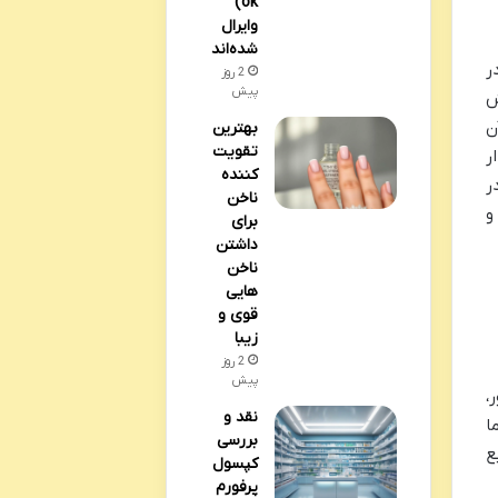
ok)
وایرال
شده‌اند
ر
2 روز
پیش
ش
ن
بهترین
تقویت
ر
کننده
ر
ناخن
و
برای
داشتن
ناخن
هایی
قوی و
زیبا
2 روز
پیش
،
نقد و
ا
بررسی
ع
کپسول
پرفورم