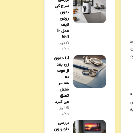
سرخ کن
بدون
روغن
لایف
مدل li-
550
ی
4 روز
،
پیش
،
آیا حقوق
زن بعد
از فوت
به
همسر
شاغل
ه
تعلق
ن
می گیرد
4 روز
ه
پیش
بررسی
تلویزیون