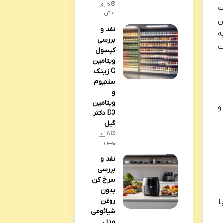
5 روز
ت
پیش
ن
نقد و
ه
بررسی
ت
کپسول
ویتامین
C زینک
سلنیوم
و
ویتامین
و
D3 دکتر
گیل
6 روز
پیش
نقد و
بررسی
سرخ کن
بدون
روغن
ا
شیائومی
مدل