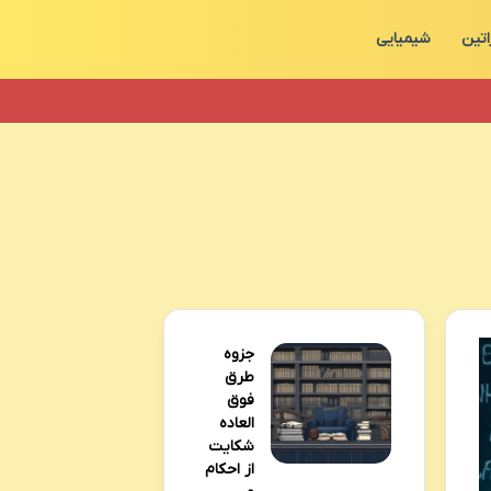
اتین
شیمیایی
جزوه
طرق
فوق
العاده
شکایت
از احکام