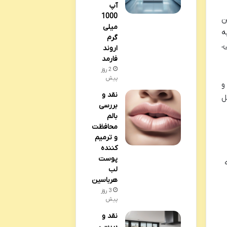
آپ
1000
ن
میلی
ه
گرم
،
اروند
فارمد
2 روز
پیش
و
نقد و
ل
بررسی
بالم
محافظت
و ترمیم
کننده
پوست
لب
هرباسین
3 روز
پیش
نقد و
بررسی