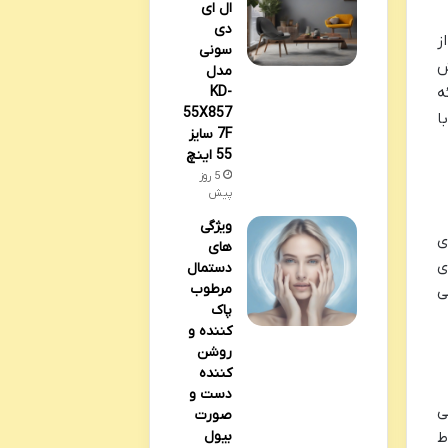
ال ای
دی
ز
سونی
ش
مدل
KD-
ه
55X857
ا
7F سایز
55 اینچ
5 روز
پیش
ویژگی
ی
های
ی
دستمال
مرطوب
ی
پاک
کننده و
روشن
کننده
دست و
ی
صورت
بیول
ط