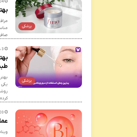
04
بهت
مراق
پزشکی
مناسب
صافی
3 هفته پیش
طبی
پزشکی
یکی 
روشن‌
کرده
03
عملکرد