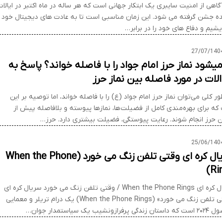
گاهی از امنیت سایبری یک ابتکار جهانی است که هر ساله در ماه اکتبر در ایالات
ه جشن گرفته می شود. این زمان مناسبی است تا به عادت های دیجیتال خود
شیم و دفاع های خود را در برابر…
27/07/140
 میشود نماز حرز امام جواد را با فاصله خواند؟ پاسخ به
لات در مورد فاصله بین نماز حرز
ر کلی می‌توان نماز حرز امام جواد (ع) را با فاصله خواند، اما توصیه بر این
که برای بهره‌مندی کامل از فضیلت‌ها، نمازها پیوسته و بلافاصله پیش از
 حرز انجام شوند. رعایت پیوستگی، فضیلت بیشتری دارد. حرز…
25/06/140
سریال کره ای وقتی تلفن زنگ می خورد (When the Phone
Ri
سریال کره ای When the Phone Rings / وقتی تلفن زنگ می خورد سریال کره ای
«وقتی تلفن زنگ می خورد» (When the Phone Rings) یک درام تریلر و معمایی
 پرفرازونشیب یک سیاستمدار جوان…