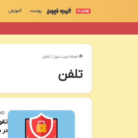
پوست
آموزش
مجله غرب نیوز
/
تلفن
تلفن
4
در ب