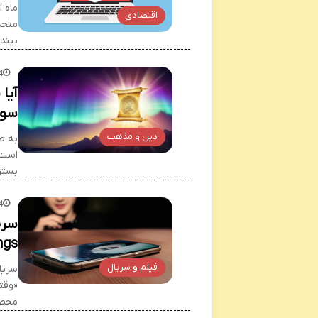
ماه آ
اقتصادی
متحد
بیندی
4
آیا
سوا
دین و مذهب
به طو
است 
بستن
4
ngs)
فیلم و سریال
محصول ۲۰۲۴ است که داستان زندگی