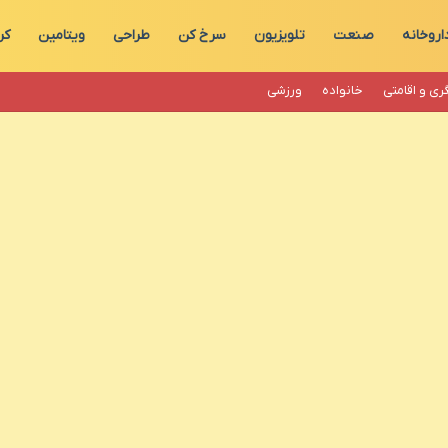
اروخانه
صنعت
تلویزیون
سرخ کن
طراحی
ویتامین
کر
ری و اقامتی
خانواده
ورزشی