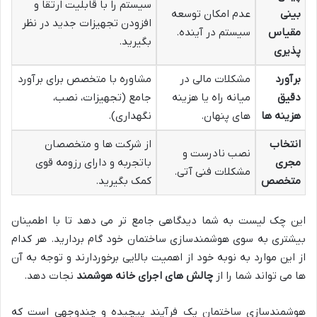
سیستم را با قابلیت ارتقا و
بینی
عدم امکان توسعه
افزودن تجهیزات جدید در نظر
مقیاس
سیستم در آینده.
بگیرید.
پذیری
برآورد
مشکلات مالی در
مشاوره با متخصص برای برآورد
دقیق
میانه راه یا هزینه
جامع (تجهیزات، نصب،
هزینه ها
های پنهان.
نگهداری).
انتخاب
از شرکت ها و متخصصان
نصب نادرست و
مجری
باتجربه و دارای رزومه قوی
مشکلات فنی آتی.
متخصص
کمک بگیرید.
این چک لیست به شما دیدگاهی جامع تر می دهد تا با اطمینان
بیشتری به سوی هوشمندسازی ساختمان خود گام بردارید. هر کدام
از این موارد به نوبه خود از اهمیت بالایی برخوردارند و توجه به آن
ها می تواند شما را از
چالش های اجرای خانه هوشمند
نجات دهد.
هوشمندسازی ساختمان یک فرآیند پیچیده و چندوجهی است که