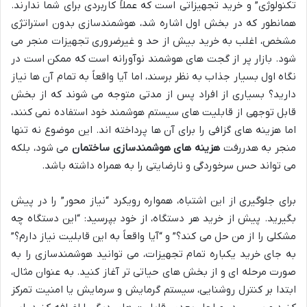
تکنولوژی” و خرید تجهیزاتی است که عملاً کاربردی برای شما ندارند.
همانطور که در بخش اول اشاره شد، هوشمندسازی بدون استراتژی
مشخص، اغلب به خرید بیش از حد و غیرضروری تجهیزات منجر می
شود. بازار پر از گجت های هوشمند نوآورانه است که ممکن است در
نگاه اول بسیار جذاب به نظر برسند، اما آیا واقعاً به تمام آن ها نیاز
دارید؟ بسیاری از افراد پس از مدتی متوجه می شوند که از بخش
قابل توجهی از قابلیت های سیستم هوشمند خود استفاده نمی کنند،
اما هزینه های گزافی را برای آن ها پرداخته اند. این موضوع نه تنها
منجر به هدررفت
هزینه های هوشمندسازی ساختمان
می شود، بلکه
می تواند حس سرخوردگی و نارضایتی را به همراه داشته باشد.
برای جلوگیری از این اشتباه، همواره رویکرد “نیاز محور” را در پیش
بگیرید. پیش از خرید هر دستگاه، از خود بپرسید: “این دستگاه چه
مشکلی را از من حل می کند؟” و “آیا واقعاً به این قابلیت نیاز دارم؟”
به جای خرید یکباره تمام تجهیزات، می توانید هوشمندسازی را به
صورت مرحله ای و از بخش های حیاتی تر آغاز کنید. به عنوان مثال،
ابتدا بر کنترل روشنایی، سیستم گرمایش و سرمایش یا امنیت تمرکز