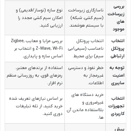
بررسی
ناسازگاری زیرساخت
نوع سازه (نوساز/قدیمی) و
زیرساخت
(سیم کشی، شبکه)
امکان سیم کشی مجدد را
های
با سیستم هوشمند.
ارزیابی کنید.
موجود
انتخاب
انتخاب پروتکل
بررسی مزایا و معایب Zigbee,
پروتکل
نامناسب (سیمی/بی
Z-Wave, Wi-Fi و انتخاب بر
ارتباطی
سیم) برای محیط.
اساس سازه و پایداری.
توجه به
خطر نفوذ و دسترسی
استفاده از برندهای معتبر،
امنیت
غیرمجاز به
رمزهای قوی، به روزرسانی منظم
سایبری
اطلاعات.
نرم افزار.
خرید دستگاه های
انتخاب
بر اساس نیازهای تعریف شده
غیرضروری و
تجهیزات
خرید کنید، از تله تبلیغات
بلااستفاده ماندن آن
کاربردی
دوری کنید.
ها.
پیش