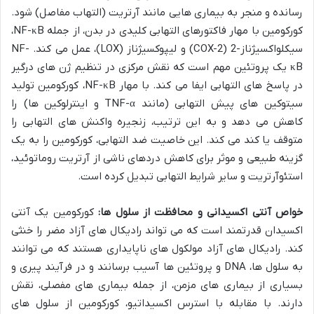
رسانده و منجر به بیماری هایی مانند آرتریت (التهاب مفاصل) شود.
کورکومین با مهار فاکتورهای التهابی کلیدی در بدن، از جمله NF-κB،
سیکلواکسیژناز-2 (COX-2) و لیپوکسیژناز (LOX)، عمل می کند. NF-
κB یک پروتئین مهم است که نقش مرکزی در تنظیم ژن های درگیر
در پاسخ های التهابی ایفا می کند. با مهار NF-κB، کورکومین تولید
سیتوکین های پیش التهابی (مانند TNF-α و اینترلوکین ها) را
کاهش می دهد و به این ترتیب، زنجیره واکنش های التهابی را
متوقف یا کند می کند. این خاصیت ضد التهابی، کورکومین را به یک
گزینه طبیعی و موثر برای کاهش دردهای ناشی از آرتریت روماتوئید،
استئوآرتریت و سایر شرایط التهابی تبدیل کرده است.
خواص آنتی اکسیدانی و محافظت از سلول ها:
کورکومین یک آنتی
اکسیدان قدرتمند است که می تواند رادیکال های آزاد مضر را خنثی
کند. رادیکال های آزاد مولکول های ناپایداری هستند که می توانند
به سلول ها، DNA و پروتئین ها آسیب برسانند و در فرآیند پیری و
بسیاری از بیماری های مزمن، از جمله بیماری های مفصلی، نقش
دارند. با مقابله با استرس اکسیداتیو، کورکومین از سلول های