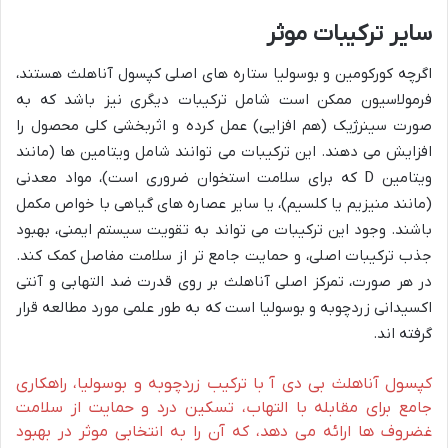
سایر ترکیبات موثر
اگرچه کورکومین و بوسولیا ستاره های اصلی کپسول آناهلث هستند،
فرمولاسیون ممکن است شامل ترکیبات دیگری نیز باشد که به
صورت سینرژیک (هم افزایی) عمل کرده و اثربخشی کلی محصول را
افزایش می دهند. این ترکیبات می توانند شامل ویتامین ها (مانند
ویتامین D که برای سلامت استخوان ضروری است)، مواد معدنی
(مانند منیزیم یا کلسیم)، یا سایر عصاره های گیاهی با خواص مکمل
باشند. وجود این ترکیبات می تواند به تقویت سیستم ایمنی، بهبود
جذب ترکیبات اصلی، و حمایت جامع تر از سلامت مفاصل کمک کند.
در هر صورت، تمرکز اصلی آناهلث بر روی قدرت ضد التهابی و آنتی
اکسیدانی زردچوبه و بوسولیا است که به طور علمی مورد مطالعه قرار
گرفته اند.
کپسول آناهلث بی دی آ با ترکیب زردچوبه و بوسولیا، راهکاری
جامع برای مقابله با التهاب، تسکین درد و حمایت از سلامت
غضروف ها ارائه می دهد، که آن را به انتخابی موثر در بهبود