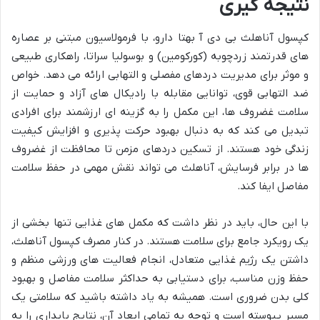
نتیجه گیری
کپسول آناهلث بی دی آ بهتا دارو، با فرمولاسیون مبتنی بر عصاره
های قدرتمند زردچوبه (کورکومین) و بوسولیا سراتا، راهکاری طبیعی
و موثر برای مدیریت دردهای مفصلی و التهابی ارائه می دهد. خواص
ضد التهابی قوی، توانایی مقابله با رادیکال های آزاد و حمایت از
سلامت غضروف ها، این مکمل را به گزینه ای ارزشمند برای افرادی
تبدیل می کند که به دنبال بهبود حرکت پذیری و افزایش کیفیت
زندگی خود هستند. از تسکین دردهای مزمن تا محافظت از غضروف
ها در برابر فرسایش، آناهلث می تواند نقش مهمی در حفظ سلامت
مفاصل ایفا کند.
با این حال، باید در نظر داشت که مکمل های غذایی تنها بخشی از
یک رویکرد جامع برای سلامت هستند. در کنار مصرف کپسول آناهلث،
داشتن یک رژیم غذایی متعادل، انجام فعالیت های ورزشی منظم و
حفظ وزن مناسب، برای دستیابی به حداکثر سلامت مفاصل و بهبود
کلی بدن ضروری است. همیشه به یاد داشته باشید که سلامتی یک
مسیر پیوسته است و توجه به تمامی ابعاد آن، نتایج پایداری را به