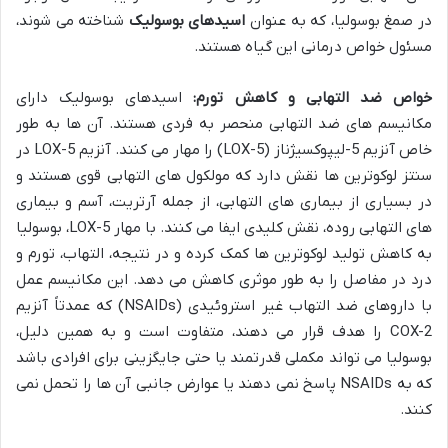
در صمغ بوسولیا، که به عنوان
اسیدهای بوسولیک
شناخته می شوند،
مسئول خواص درمانی این گیاه هستند.
خواص ضد التهابی و کاهش تورم:
اسیدهای بوسولیک دارای
مکانیسم های ضد التهابی منحصر به فردی هستند. آن ها به طور
خاص آنزیم 5-لیپوکسیژناز (5-LOX) را مهار می کنند. آنزیم 5-LOX در
سنتز لوکوترین ها نقش دارد که مولکول های التهابی قوی هستند و
در بسیاری از بیماری های التهابی، از جمله آرتریت، آسم و بیماری
های التهابی روده، نقش کلیدی ایفا می کنند. با مهار 5-LOX، بوسولیا
به کاهش تولید لوکوترین ها کمک کرده و در نتیجه، التهاب، تورم و
درد در مفاصل را به طور موثری کاهش می دهد. این مکانیسم عمل
با داروهای ضد التهاب غیر استروئیدی (NSAIDs) که عمدتاً آنزیم
COX-2 را هدف قرار می دهند، متفاوت است و به همین دلیل،
بوسولیا می تواند مکملی قدرتمند یا حتی جایگزینی برای افرادی باشد
که به NSAIDs پاسخ نمی دهند یا عوارض جانبی آن ها را تحمل نمی
کنند.