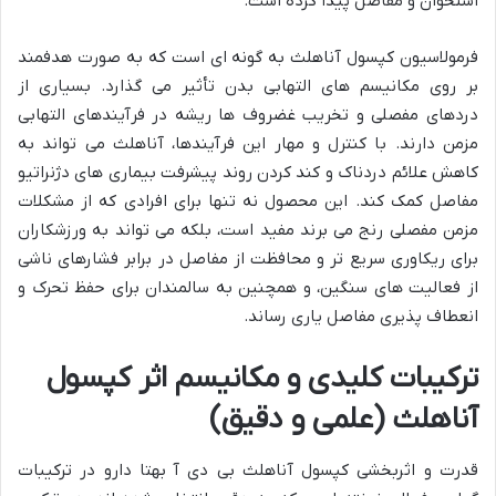
استخوان و مفاصل پیدا کرده است.
فرمولاسیون کپسول آناهلث به گونه ای است که به صورت هدفمند
بر روی مکانیسم های التهابی بدن تأثیر می گذارد. بسیاری از
دردهای مفصلی و تخریب غضروف ها ریشه در فرآیندهای التهابی
مزمن دارند. با کنترل و مهار این فرآیندها، آناهلث می تواند به
کاهش علائم دردناک و کند کردن روند پیشرفت بیماری های دژنراتیو
مفاصل کمک کند. این محصول نه تنها برای افرادی که از مشکلات
مزمن مفصلی رنج می برند مفید است، بلکه می تواند به ورزشکاران
برای ریکاوری سریع تر و محافظت از مفاصل در برابر فشارهای ناشی
از فعالیت های سنگین، و همچنین به سالمندان برای حفظ تحرک و
انعطاف پذیری مفاصل یاری رساند.
ترکیبات کلیدی و مکانیسم اثر کپسول
آناهلث (علمی و دقیق)
قدرت و اثربخشی کپسول آناهلث بی دی آ بهتا دارو در ترکیبات