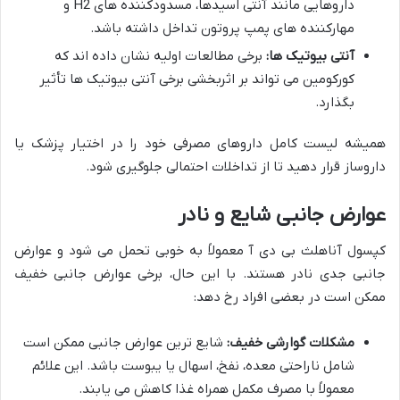
داروهایی مانند آنتی اسیدها، مسدودکننده های H2 و
مهارکننده های پمپ پروتون تداخل داشته باشد.
آنتی بیوتیک ها:
برخی مطالعات اولیه نشان داده اند که
کورکومین می تواند بر اثربخشی برخی آنتی بیوتیک ها تأثیر
بگذارد.
همیشه لیست کامل داروهای مصرفی خود را در اختیار پزشک یا
داروساز قرار دهید تا از تداخلات احتمالی جلوگیری شود.
عوارض جانبی شایع و نادر
کپسول آناهلث بی دی آ معمولاً به خوبی تحمل می شود و عوارض
جانبی جدی نادر هستند. با این حال، برخی عوارض جانبی خفیف
ممکن است در بعضی افراد رخ دهد:
مشکلات گوارشی خفیف:
شایع ترین عوارض جانبی ممکن است
شامل ناراحتی معده، نفخ، اسهال یا یبوست باشد. این علائم
معمولاً با مصرف مکمل همراه غذا کاهش می یابند.