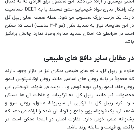
ایمنی بیشتری را ارائه می دهد. این محصول برای افرادی که به دنبال
یک راهکار بدون مواد شیمیایی خشن هستند یا به DEET حساسیت
دارند، یک مزیت بزرگ محسوب می شود. نقطه ضعف اصلی ریپل گل
در این مقایسه، نیاز به تمدید مکرر (هر ۲-۳ ساعت) است که ممکن
است در شرایطی که امکان تمدید مداوم وجود ندارد، چالش برانگیز
باشد.
در مقابل سایر دافع های طبیعی
علاوه بر ریپل گل، دافع های طبیعی دیگری نیز در بازار وجود دارند
که معمولاً بر پایه روغن های اساسی مانند روغن اوکالیپتوس لیمو،
روغن علف لیمو، روغن پونه کوهی و … تولید می شوند. اثربخشی این
محصولات نیز مانند ریپل گل، به ترکیبات و غلظت آن ها بستگی
دارد. کرم ریپل گل با ترکیبی از سیترونلا، منتول، روغن سرو و
شمعدانی، یک فرمولاسیون جامع و آزمایش شده را ارائه می دهد که
پشتوانه علمی خوبی دارد. تفاوت اصلی در اینجا ممکن است در
بافت، بو، قیمت و سابقه برند باشد.