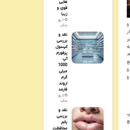
هایی
قوی و
زیبا
1 روز
و
پیش
ر
نقد و
ز
بررسی
ه
کپسول
پرفورم
،
آپ
ع
1000
و
میلی
و
گرم
اروند
فارمد
2 روز
پیش
نقد و
،
بررسی
ع
بالم
محافظت