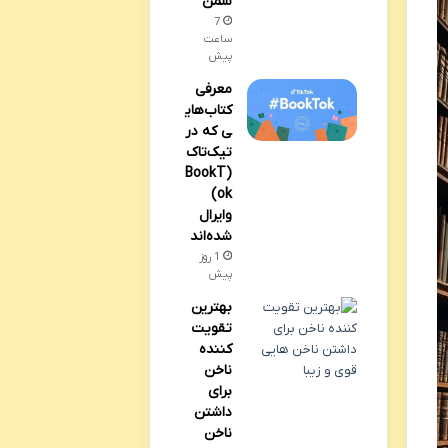
سمن
7
ساعت
پیش
معرفی
کتاب‌های
ی که در
تیک‌تاک
(BookT
ok)
وایرال
شده‌اند
1 روز
پیش
بهترین
تقویت
کننده
ناخن
برای
داشتن
ناخن