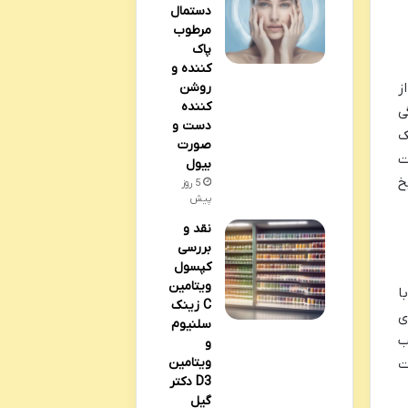
دستمال
مرطوب
پاک
کننده و
روشن
ز
کننده
ی
دست و
ک
صورت
ت
بیول
خ
5 روز
پیش
نقد و
بررسی
کپسول
ویتامین
ا
C زینک
ی
سلنیوم
ب
و
ویتامین
ت
D3 دکتر
گیل