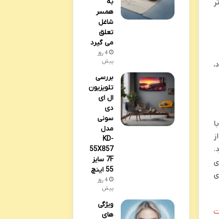
به
ر
همسر
شاغل
تعلق
می گیرد
4 روز
پیش
،
بررسی
تلویزیون
ال ای
دی
سونی
ا
مدل
ز
KD-
.
55X857
7F سایز
ی
55 اینچ
ی
4 روز
پیش
ویژگی
ت
های