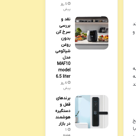
5 روز
پیش
نقد و
د
بررسی
و
سرخ کن
بدون
روغن
شیائومی
مدل
MAF10
ه
model
ه
6.5 liter
6 روز
د
پیش
برندهای
قفل و
دستگیره
هوشمند
یخ
در بازار
ا
1
هفته