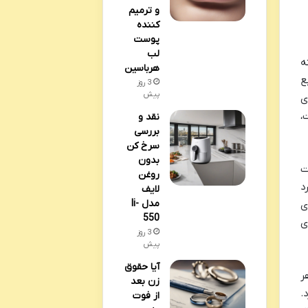
و ترمیم
کننده
پوست
لب
ه
هرباسین
ع
3 روز
پیش
ی
،
نقد و
بررسی
سرخ کن
بدون
ت
روغن
د
لایف
مدل li-
ی
550
ی
3 روز
پیش
آیا حقوق
ر
زن بعد
.
از فوت