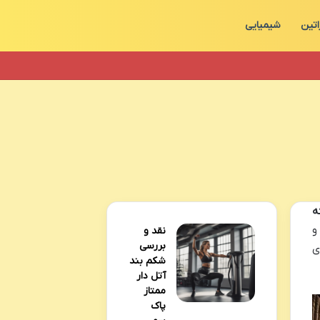
اتین
شیمیایی
ه
و
نقد و
بررسی
ی
شکم بند
آتل دار
ممتاز
پاک