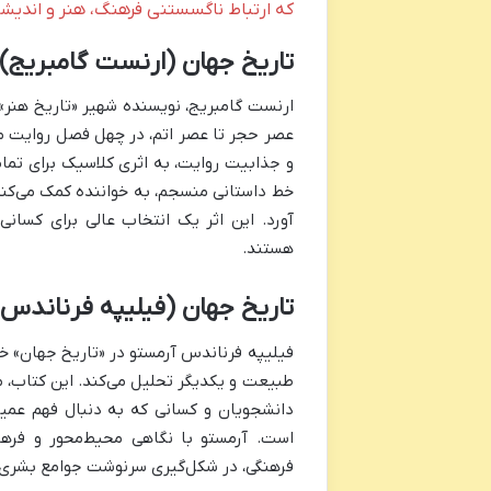
که ارتباط ناگسستنی فرهنگ، هنر و اندیشه
تاریخ جهان (ارنست گامبریج)
ارنست گامبریج، نویسنده شهیر «تاریخ هنر»، 
عصر حجر تا عصر اتم، در چهل فصل روایت می‌
و جذابیت روایت، به اثری کلاسیک برای تمام
خط داستانی منسجم، به خواننده کمک می‌کن
آورد. این اثر یک انتخاب عالی برای کسان
هستند.
تاریخ جهان (فیلیپه فرناندس 
فیلیپه فرناندس آرمستو در «تاریخ جهان» خود
طبیعت و یکدیگر تحلیل می‌کند. این کتاب، مق
دانشجویان و کسانی که به دنبال فهم عمی
است. آرمستو با نگاهی محیط‌محور و فرهن
فرهنگی، در شکل‌گیری سرنوشت جوامع بشری 