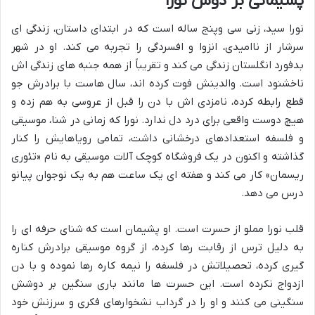
پشیمانی بر دوش نورا
نورا سید، زنی سی وپنج ساله است که در ابتدای داستان، زندگی ای
سرشار از ناامیدی، انزوا و افسردگی را تجربه می کند. او در شهر
بدفورد انگلستان زندگی می کند و تقریباً از همه جنبه های زندگی اش
ناخشنود است. والدینش فوت کرده اند، سال هاست با برادرش جو
قطع رابطه کرده، نامزدی اش با دن را قبل از عروسی به هم زده و
هیچ دوست واقعی برای درد دل ندارد. نورا که زمانی در شنا، موسیقی
و فلسفه استعدادهای درخشانی داشت، تمامی رویاهایش را کنار
گذاشته و اکنون در یک فروشگاه کوچک آلات موسیقی به نام «تئوری
ریسمان» کار می کند و هفته ای یک ساعت هم به یک نوجوان پیانو
درس می دهد.
قلب نورا مملو از حسرت است. او پشیمان است که شنای حرفه ای را
به دلیل ترس از رقابت رها کرده، از گروه موسیقی برادرش کناره
گیری کرده، تحصیلاتش در فلسفه را نیمه کاره رها نموده و با دن
ازدواج نکرده است. این حسرت ها مانند باری سنگین بر دوشش
سنگینی می کنند و او را در گرداب نشخوارهای فکری و سرزنش خود