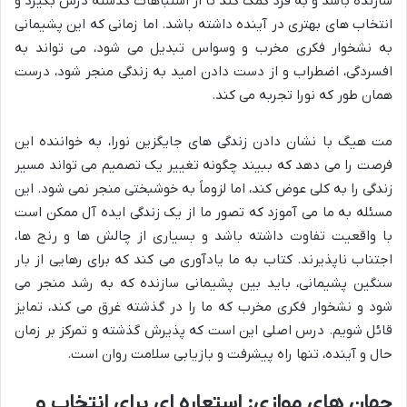
سازنده باشد و به فرد کمک کند تا از اشتباهات گذشته درس بگیرد و
انتخاب های بهتری در آینده داشته باشد. اما زمانی که این پشیمانی
به نشخوار فکری مخرب و وسواس تبدیل می شود، می تواند به
افسردگی، اضطراب و از دست دادن امید به زندگی منجر شود، درست
همان طور که نورا تجربه می کند.
مت هیگ با نشان دادن زندگی های جایگزین نورا، به خواننده این
فرصت را می دهد که ببیند چگونه تغییر یک تصمیم می تواند مسیر
زندگی را به کلی عوض کند، اما لزوماً به خوشبختی منجر نمی شود. این
مسئله به ما می آموزد که تصور ما از یک زندگی ایده آل ممکن است
با واقعیت تفاوت داشته باشد و بسیاری از چالش ها و رنج ها،
اجتناب ناپذیرند. کتاب به ما یادآوری می کند که برای رهایی از بار
سنگین پشیمانی، باید بین پشیمانی سازنده که به رشد منجر می
شود و نشخوار فکری مخرب که ما را در گذشته غرق می کند، تمایز
قائل شویم. درس اصلی این است که پذیرش گذشته و تمرکز بر زمان
حال و آینده، تنها راه پیشرفت و بازیابی سلامت روان است.
جهان های موازی: استعاره ای برای انتخاب و