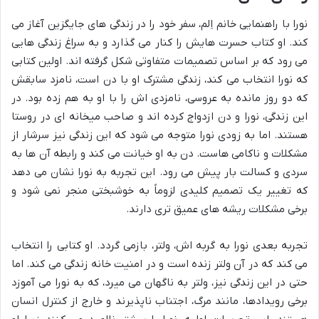
نورا با راهنمایی خانم اِلم، سفر خود را در زندگی های جایگزین آغاز می
کند. او کتاب حسرت هایش را کنار می گذارد و به سراغ زندگی هایی
می رود که بر اساس تصمیمات متفاوتی شکل گرفته اند. اولین کتابی
که نورا انتخاب می کند، زندگی مشترک او با دن است، نامزد سابقش
که دو روز مانده به عروسی، نامزدی اش را با او به هم زده بود. در
این زندگی، نورا و دن ازدواج کرده اند و صاحب میخانه ای در روستا
هستند. اما به زودی نورا متوجه می شود که این زندگی نیز سرشار از
مشکلات و ناکامی هاست. دن به او خیانت می کند و رابطه آن ها به
سردی و کسالت بار پیش می رود. این تجربه به نورا نشان می دهد
که تغییر یک تصمیم کلیدی لزوماً به خوشبختی منجر نمی شود و
برخی مشکلات ریشه های عمیق تری دارند.
تجربه بعدی نورا به گربه اش، ولتر، بازمی گردد. او کتابی را انتخاب
می کند که در آن ولتر زنده است و در امنیت خانه زندگی می کند. اما
حتی در این زندگی نیز، ولتر به ناگهان می میرد، که به نورا می آموزد
برخی رویدادها، مانند مرگ، اجتناب ناپذیرند و خارج از کنترل انسان