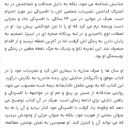
جذابش شناخته می شود، بلکه به دلیل صداقت و شجاعتش در به
اشتراک گذاشتن تجربیات شخصی اش با افسردگی نیز مورد احترام
است. هیگ در جوانی، در سن ۲۴ سالگی، با افسردگی حاد و بحرانی
دست وپنجه نرم می کرد که او را تا مرز خودکشی پیش برد. او در
لحظات اوج ناامیدی و در لبه پرتگاه صخره ای در ایبیزا، تصمیم به
پایان دادن به زندگی اش گرفت، اما در آخرین لحظه ترسید و از اقدام
منصرف شد. این تجربه تلخ و نزدیک به مرگ، نقطه عطفی در زندگی و
نویسندگی او بود.
او سال ها را صرف مبارزه با بیماری اش کرد و تجربیات خود را در
کتاب موفق و تأثیرگذار «دلایلی برای زنده ماندن» به نگارش درآورد.
این کتاب، که به نوعی مکمل «کتابخانه نیمه شب» محسوب می شود،
روایتی صادقانه از مسیر پر پیچ و خم او در مواجهه با افسردگی و
یافتن دلایلی برای ادامه زندگی است. هیگ در آن کتاب توضیح می
دهد که چگونه یاد گرفت با افسردگی خود کنار بیاید و آن را نه به
عنوان بخشی از هویت خود، بلکه به عنوان جزئی از وجودش بپذیرد
که می تواند آن را کنترل کند. او همچنین به نقش نوشتن، مطالعه،