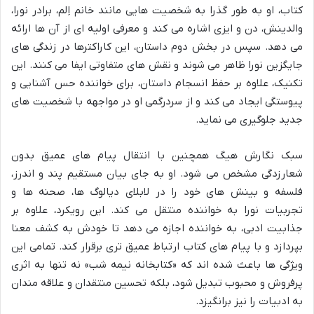
کتاب، او به طور گذرا به شخصیت هایی مانند خانم اِلم، برادر نورا،
والدینش، دن و ایزی اشاره می کند و معرفی اولیه ای از آن ها ارائه
می دهد. سپس در بخش دوم داستان، این کاراکترها در زندگی های
جایگزین نورا ظاهر می شوند و نقش های متفاوتی ایفا می کنند. این
تکنیک، علاوه بر حفظ انسجام داستان، برای خواننده حس آشنایی و
پیوستگی ایجاد می کند و از سردرگمی او در مواجهه با شخصیت های
جدید جلوگیری می نماید.
سبک نگارش هیگ همچنین با انتقال پیام های عمیق بدون
شعارزدگی مشخص می شود. او به جای بیان مستقیم پند و اندرز،
فلسفه و بینش های خود را در لابلای دیالوگ ها، صحنه ها و
تجربیات نورا به خواننده منتقل می کند. این رویکرد، علاوه بر
جذابیت ادبی، به خواننده اجازه می دهد تا خودش به کشف معنا
بپردازد و با پیام های کتاب ارتباط عمیق تری برقرار کند. تمامی این
ویژگی ها باعث شده اند که «کتابخانه نیمه شب» نه تنها به اثری
پرفروش و محبوب تبدیل شود، بلکه تحسین منتقدان و علاقه مندان
به ادبیات را نیز برانگیزد.