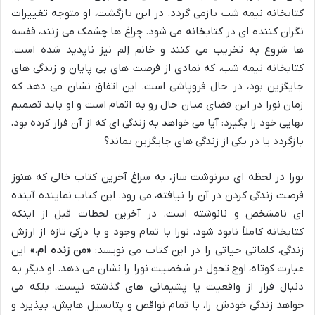
کتابخانه نیمه شب بازمی گردد. در این بازگشت، او متوجه تغییرات
نگران کننده ای در کتابخانه می شود. چراغ ها چشمک می زنند، قفسه
ها شروع به تخریب می کنند و خانم اِلم نیز ناپدید شده است.
کتابخانه نیمه شب، که نمادی از فرصت های بی پایان و زندگی های
جایگزین بود، در حال فروپاشی است. این اتفاق نشان می دهد که
زمان نورا در این فضای میان حال رو به اتمام است و او باید تصمیم
نهایی خود را بگیرد: آیا می خواهد به زندگی ای که از آن فرار کرده بود،
بازگردد یا در یکی از زندگی های جایگزین بماند؟
نورا در لحظه ای سرنوشت ساز، به سراغ آخرین کتاب خالی که هنوز
فرصت زندگی کردن در آن را نیافته، می رود. این کتاب نماینده آینده
ای نامشخص و نانوشته است. در آخرین لحظات قبل از اینکه
کتابخانه کاملاً نابود شود، نورا با تمام وجود و با درکی تازه از ارزش
زندگی، کلماتی حیاتی را در این کتاب می نویسد:
«من زنده ام.»
این
عبارت کوتاه، اوج تحول در شخصیت نورا را نشان می دهد. او دیگر به
دنبال فرار از واقعیت یا پشیمانی های گذشته نیست، بلکه می
خواهد زندگی خودش را، با تمام نواقص و پتانسیل هایش، بپذیرد و