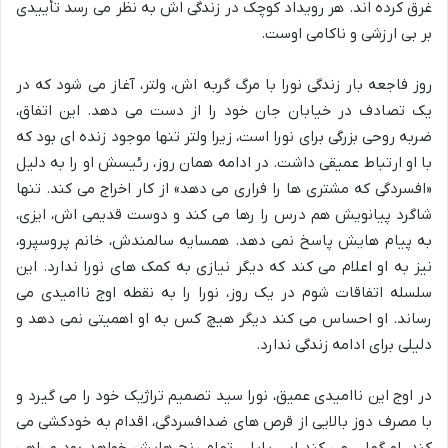
غرق کرده اند. هر رویداد کوچک در زندگی اش به نظر می رسد تأییدی
بر بی ارزشی و ناکامی اوست.
روز فاجعه بار زندگی نورا با مرگ گربه اش، ولتر، آغاز می شود که در
یک تصادف در خیابان جان خود را از دست می دهد. این اتفاق،
ضربه روحی بزرگی برای نورا است، زیرا ولتر تنها موجود زنده ای بود که
با او ارتباط عمیقی داشت. در ادامه همان روز، رئیسش او را به دلیل
«افسردگی که مشتری ها را فراری می دهد» از کار اخراج می کند. تنها
شاگرد پیانویش هم درس را رها می کند و دوست قدیمی اش، ایزی،
به پیام هایش پاسخ نمی دهد. همسایه سالمندش، خانم پروسپرو،
نیز به او اعلام می کند که دیگر نیازی به کمک های نورا ندارد. این
سلسله اتفاقات شوم در یک روز، نورا را به نقطه اوج ناامیدی می
رساند. او احساس می کند دیگر هیچ کس به او اهمیتی نمی دهد و
دلیلی برای ادامه زندگی ندارد.
در اوج این ناامیدی عمیق، نورا سید تصمیم تراژیک خود را می گیرد و
با مصرف دوز بالایی از قرص های ضدافسردگی، اقدام به خودکشی می