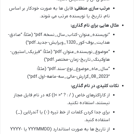
مرتب سازی منطقی:
فایل ها به صورت خودکار بر اساس
نام، تاریخ، یا نویسنده مرتب می شوند.
مثال هایی برای نام گذاری:
“نویسنده_عنوان-کتاب_سال_نسخه.pdf” (مثلاً: “صادق-
هدایت_بوف-کور_1320_ویرایش-جدید.pdf”)
“موضوع_نویسنده_عنوان.pdf” (مثلاً: “فیزیک_استیون-
هاوکینگ_تاریخ-زمان-مختصر.pdf”)
“سال_ماه_موضوع_نوع-سند.pdf” (مثلاً:
“2023_08_گزارش-مالی_سه-ماهه-اول.pdf”)
نکات کلیدی در نام گذاری:
از کاراکترهای خاص ( / : ? “< >|) که در نام فایل مجاز
نیستند، استفاده نکنید.
برای جدا کردن کلمات از خط تیره (-) یا آندرلاین (_)
استفاده کنید.
از تاریخ ها به صورت استاندارد (YYYMMDD یا YYYY-