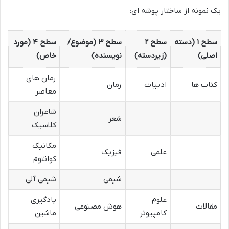
یک نمونه از ساختار پوشه ای:
سطح ۱ (دسته
سطح ۲
سطح ۳ (موضوع/
سطح ۴ (مورد
اصلی)
(زیردسته)
نویسنده)
خاص)
رمان های
کتاب ها
ادبیات
رمان
معاصر
شاعران
شعر
کلاسیک
مکانیک
علمی
فیزیک
کوانتوم
شیمی
شیمی آلی
علوم
یادگیری
مقالات
هوش مصنوعی
کامپیوتر
ماشین