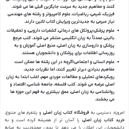
کنند و مفاهیم جدید به سرعت جایگزین قبلی ها می شوند.
فیزیک، شیمی، ریاضیات، علوم کامپیوتر و رشته های مهندسی
نیاز مبرمی به جدیدترین ویرایش
کتاب لاتین
دارند.
علوم پزشکی:
پروتکل های درمانی، کشفیات دارویی، و تحقیقات
بالینی عمدتاً به زبان انگلیسی منتشر می شوند. کتب مرجع
پزشکی و داروسازی به زبان اصلی، منبع اصلی آموزش و به
روزرسانی اطلاعات برای پزشکان و دانشجویان هستند.
علوم انسانی و اجتماعی:
اگرچه در این رشته ها ممکن است
مفاهیم بنیادی دیرتر تغییر کنند، اما نظریات جدید،
رویکردهای تحلیلی و مطالعات موردی مهم، اغلب ابتدا به زبان
اصلی عرضه می شوند. کتب فلسفه، جامعه شناسی، اقتصاد و
روانشناسی به زبان اصلی، عمق بیشتری به فهم این حوزه ها
می بخشند.
امروزه، دسترسی به
فروشگاه کتاب زبان اصلی
و پلتفرم های متنوع،
خرید کتاب زبان اصلی
را آسان تر از همیشه کرده است و به
دانشجویان این امکان را می دهد تا بدون محدودیت به منابع