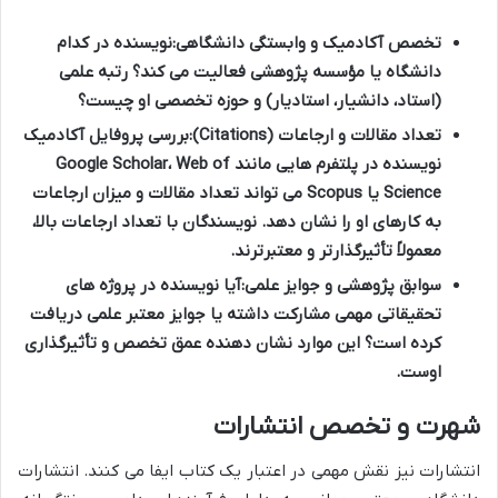
تخصص آکادمیک و وابستگی دانشگاهی:
نویسنده در کدام
دانشگاه یا مؤسسه پژوهشی فعالیت می کند؟ رتبه علمی
(استاد، دانشیار، استادیار) و حوزه تخصصی او چیست؟
تعداد مقالات و ارجاعات (Citations):
بررسی پروفایل آکادمیک
نویسنده در پلتفرم هایی مانند Google Scholar، Web of
Science یا Scopus می تواند تعداد مقالات و میزان ارجاعات
به کارهای او را نشان دهد. نویسندگان با تعداد ارجاعات بالا،
معمولاً تأثیرگذارتر و معتبرترند.
سوابق پژوهشی و جوایز علمی:
آیا نویسنده در پروژه های
تحقیقاتی مهمی مشارکت داشته یا جوایز معتبر علمی دریافت
کرده است؟ این موارد نشان دهنده عمق تخصص و تأثیرگذاری
اوست.
شهرت و تخصص انتشارات
انتشارات نیز نقش مهمی در اعتبار یک کتاب ایفا می کنند. انتشارات