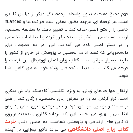
فهم عمیق مفاهیم بدون واسطه ترجمه، یکی دیگر از مزایای کلیدی
است. هر ترجمه ای، هرچند دقیق، ممکن است ظرافت ها و nuances
خاصی را از متن اصلی حذف کند یا تغییر دهد. با مطالعه مستقیم،
ارتباط مستقیمی با تفکر نویسنده برقرار کرده و اصطلاحات تخصصی
را در بستر اصلی خود می آموزید. این امر به خصوص برای
دانشجویانی که قصد ادامه تحصیل یا پژوهش در خارج از کشور را
دارند، بسیار حیاتی است.
کتاب زبان اصلی اورجینال
این فرصت را
فراهم می کند تا با ادبیات تخصصی رشته خود به طور کامل آشنا
شوید.
ارتقای مهارت های زبانی، به ویژه انگلیسی آکادمیک، پاداش دیگری
است. قرار گرفتن مداوم در معرض زبان تخصصی، واژگان شما را غنی
تر ساخته و توانایی خواندن، درک و حتی نوشتن متون علمی به زبان
انگلیسی را بهبود می بخشد. این یک سرمایه گذاری بلندمدت بر روی
خرید
توانایی های ارتباطی و پژوهشی شماست. به همین دلیل،
کتاب زبان اصلی دانشگاهی
می تواند تأثیر بسزایی در آینده