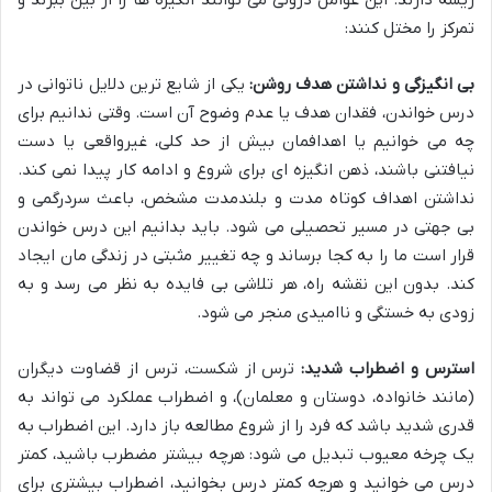
ریشه دارند. این عوامل درونی می توانند انگیزه ها را از بین ببرند و
تمرکز را مختل کنند:
بی انگیزگی و نداشتن هدف روشن:
یکی از شایع ترین دلایل ناتوانی در
درس خواندن، فقدان هدف یا عدم وضوح آن است. وقتی ندانیم برای
چه می خوانیم یا اهدافمان بیش از حد کلی، غیرواقعی یا دست
نیافتنی باشند، ذهن انگیزه ای برای شروع و ادامه کار پیدا نمی کند.
نداشتن اهداف کوتاه مدت و بلندمدت مشخص، باعث سردرگمی و
بی جهتی در مسیر تحصیلی می شود. باید بدانیم این درس خواندن
قرار است ما را به کجا برساند و چه تغییر مثبتی در زندگی مان ایجاد
کند. بدون این نقشه راه، هر تلاشی بی فایده به نظر می رسد و به
زودی به خستگی و ناامیدی منجر می شود.
استرس و اضطراب شدید:
ترس از شکست، ترس از قضاوت دیگران
(مانند خانواده، دوستان و معلمان)، و اضطراب عملکرد می تواند به
قدری شدید باشد که فرد را از شروع مطالعه باز دارد. این اضطراب به
یک چرخه معیوب تبدیل می شود: هرچه بیشتر مضطرب باشید، کمتر
درس می خوانید و هرچه کمتر درس بخوانید، اضطراب بیشتری برای