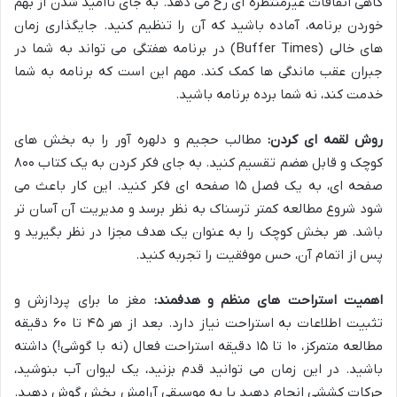
گاهی اتفاقات غیرمنتظره ای رخ می دهد. به جای ناامید شدن از بهم
خوردن برنامه، آماده باشید که آن را تنظیم کنید. جایگذاری زمان
های خالی (Buffer Times) در برنامه هفتگی می تواند به شما در
جبران عقب ماندگی ها کمک کند. مهم این است که برنامه به شما
خدمت کند، نه شما برده برنامه باشید.
روش لقمه ای کردن:
مطالب حجیم و دلهره آور را به بخش های
کوچک و قابل هضم تقسیم کنید. به جای فکر کردن به یک کتاب ۸۰۰
صفحه ای، به یک فصل ۱۵ صفحه ای فکر کنید. این کار باعث می
شود شروع مطالعه کمتر ترسناک به نظر برسد و مدیریت آن آسان تر
باشد. هر بخش کوچک را به عنوان یک هدف مجزا در نظر بگیرید و
پس از اتمام آن، حس موفقیت را تجربه کنید.
اهمیت استراحت های منظم و هدفمند:
مغز ما برای پردازش و
تثبیت اطلاعات به استراحت نیاز دارد. بعد از هر ۴۵ تا ۶۰ دقیقه
مطالعه متمرکز، ۱۰ تا ۱۵ دقیقه استراحت فعال (نه با گوشی!) داشته
باشید. در این زمان می توانید قدم بزنید، یک لیوان آب بنوشید،
حرکات کششی انجام دهید یا به موسیقی آرامش بخش گوش دهید.