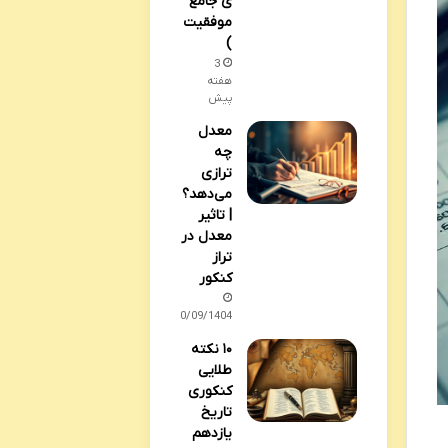
ی جامع
موفقیت
)
3
هفته
پیش
معدل
چه
ترازی
می‌دهد؟
| تاثیر
معدل در
تراز
کنکور
30/09/1404
۱۰ نکته
طلایی
کنکوری
تاریخ
یازدهم