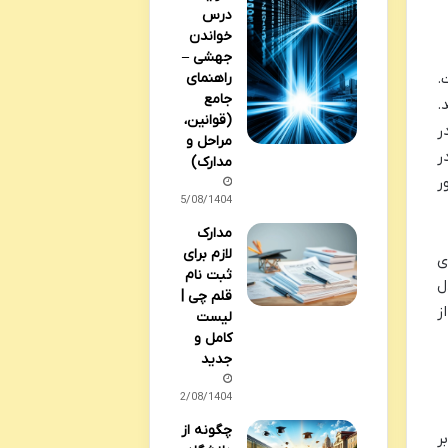
درس
خواندن
جهشی –
.
راهنمای
جامع
.
(قوانین،
ر
مراحل و
در
مدارک)
ر
05/08/1404
مدارک
لازم برای
ی
ثبت نام
ل
قلم چی |
ز
لیست
کامل و
جدید
02/08/1404
چگونه از
ر