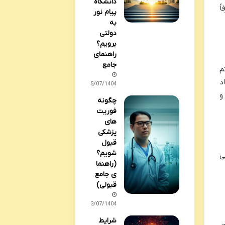
دانشگاه
اً
پیام نور
به
دولتی
برویم؟
راهنمای
جامع
تم
د
25/07/1404
و
چگونه
فوریت
های
پزشکی
قبول
شویم؟
ی
(راهنما
ی جامع
قبولی)
23/07/1404
شرایط