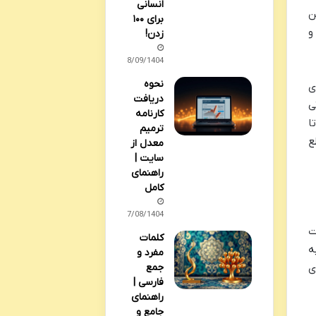
انسانی
ن
برای ۱۰۰
و
زدن!
28/09/1404
نحوه
ی
دریافت
ی
کارنامه
ا
ترمیم
ع
معدل از
سایت |
راهنمای
کامل
27/08/1404
ت
کلمات
ه
مفرد و
جمع
ی
فارسی |
راهنمای
جامع و