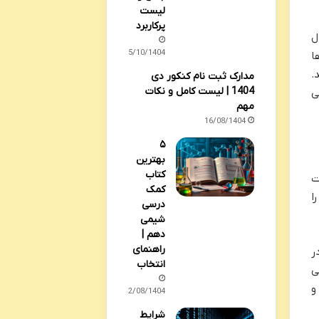
لیست
پرکاربرد
ل
15/10/1404
ا
.
مدارک ثبت نام کنکور دی
1404 | لیست کامل و نکات
ی
مهم
16/08/1404
۵
بهترین
کتاب
ت
کمک
د را
درسی
شیمی
دهم |
راهنمای
ر
انتخاب
ی
و
12/08/1404
شرایط