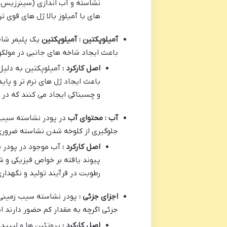
نشاسته و آب اندازی (سینرزیس) 
های با آمیلوز بالا ژل های قوی 
آمیلوپکتین : آمیلوپکتین
باعث ایجاد شاخه های جانبی در مولکو
اصل کارکرد :
آمیلوپکتین به دلیل
باعث ایجاد ژل های نرم تر و پا
و چسبناکی ایجاد می کنند که در
آب : محتوای آب
جلوگیری از کلوخه شدن نشاسته ضرور
اصل کارکرد :
آب موجود در پودر 
پیوند یافته بر خواص فیزیکی و ش
رطوبت در فرآیند تولید و نگهدا
اجزای جزئی :
پودر نشاسته سیب زمینی ع
جزئی اگرچه به مقدار کم حضور دارند ام
اصل کارکرد :
پروتئین ها و لیپید