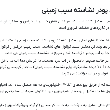
د پودر نشاسته سیب زمینی
فی تشکیل شده است که هر کدام نقش خاصی در خواص و عملکرد آن ایفا م
 در کاربردهای مختلف ضروری است.
ته
ساختارهای اصلی تشکیل دهنده پودر نشاسته سیب زمینی هستند. این گ
ایط رشد آن متغیر است. گرانول های نشاسته سیب زمینی بزرگتر از گرانول
عث جذب آب بیشتر و ژلاتینه شدن سریع تر نشاسته سیب زمینی می شود.
در حالت طبیعی نامحلول در آب سرد هستند. با افزایش دما آب به داخل گر
شود. در دمای ژلاتینه شدن (حدود ۶۰-۷۰ درجه سانتیگراد برای نشاسته سیب زمینی) ساختار ک
 شوند و در آب پراکنده می شوند.
یک پلیمر خطی گلوکز است که از طریق پیوندهای آلفا-۱,۴-گلیکوزیدی
انول ها با تشکیل پیوندهای هیدروژنی بین مولکولی شبکه ای سه بعدی ای
تار خطی تمایل به بازگشت به حالت کریستالی (فرآیند
رتروگراداسیون
) دا