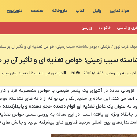
مواد غذایی
وکیل
کتاب
داروخانه
صنعت
تلویزیون
ری و اقامتی
خانواده
ورزشی
جله غرب نیوز
/
پزشکی
/
پودر نشاسته سیب زمینی؛ خواص تغذیه ای و تأثیر آن بر سلام
استه سیب زمینی؛ خواص تغذیه ای و تأثیر آن بر 
آخرین به روز رسانی: 28/04/1405
20
خواندن این مطلب 12 دقیقه زمان میبرد
 افزودنی ساده در آشپزی یک پلیمر طبیعی با خواص منحصربه فرد و کار
یفا می کند. این ماده ی سفیدرنگ و بی بو که از دانه های نشاسته مو
ود به عنوان یک
عامل تغذیه ای قوام دهنده حجم دهنده و پایدارکننده
در
جایگاه ویژه ای یافته است. در این مقاله به بررسی عمیق خواص تغذیه
استانداردهای بین المللی مرتبط فناوری های پیشرفته تولید و چالش های