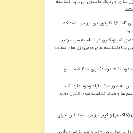
 سازی و رتروگراداسیون آن دارد. نشاسته
تند.
یک پلیمر شاخه دار گلوکز است که علاوه بر پیوندهای آلفا-۱,۴-گلیکوزیدی دارای پیوندهای آلفا-۱,۶-گلیکوزیدی نیز می باشد که
رد.
 حضور آمیلوپکتین در نشاسته سیب زمینی
تین بالا (نشاسته های مومی) ژل های شفاف
در پودر نشاسته سیب زمینی نقش حیاتی در پایداری و عملکرد آن دارد. رطوبت مناسب (معمولاً حدود ۱۰-۱۵ درصد) برای حفظ کیفیت و
ین به صورت آب آزاد وجود دارد. آب
نیسم ها و فساد نشاسته شود. کنترل دقیق
 (خاکستر) و فیبر
نیز می باشد. این اجزای
یداری امولسیون های حاوی نشاسته تأثیر