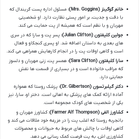
خانم گوگینز (Mrs. Goggins):
مسئول اداره پست گریندال که
با دقت و جدیت، بر امور پستی نظارت دارد. او شخصیتی
مهربان و با نظم است که همیشه از پت حمایت می کند.
جولین کلیفتون (Julian Clifton):
پسر پت و سارا که در سری
های بعدی به داستان اضافه شد. او پسری کنجکاو و فعال
است و گاهی اوقات پت را در انجام کارهایش همراهی می کند.
سارا کلیفتون (Sara Clifton):
همسر پت، زنی مهربان و دلسوز
که مراقب خانواده است و در بسیاری از قسمت ها نقش
حمایتی دارد.
دکتر گیلبرتسون (Dr. Gilbertson):
پزشک روستا که همواره
آماده ارائه کمک های پزشکی به اهالی است. دختر او، سارا، نیز
یکی از شخصیت های کودک مجموعه است.
کشاورز الفی (Farmer Alf Thompson):
کشاورز مهربان و
باتجربه روستا که اغلب پت را در مزرعه خود ملاقات می کند و
گاهی اوقات با چالش های مربوط به حیوانات و محصولات
کشاورزی اش، به پت فرصت کمک رسانی می دهد.