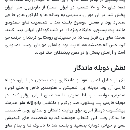
دهه های ۶۰ و ۷۰ شمسی در ایران است) از تلویزیون ملی ایران
پخش شد. در آن دوران، دسترسی به رسانه ها و کارتون های خارجی
محدود بود، و همین موضوع باعث شد تا شخصیت های معدودی
مانند پت پستچی، جایگاه ویژه ای در قلب کودکان ایرانی پیدا کنند.
صحنه های ون قرمز پت که در مسیرهای روستایی گریندال حرکت می
کرد، جس که همیشه همراه پت بود، و اهالی مهربان روستا، تصاویری
آشنا و آرامش بخش را در ذهن بینندگان حک کردند.
نقش دوبله ماندگار
یکی از دلایل اصلی نفوذ و ماندگاری پت پستچی در ایران، دوبله
فارسی آن بود. دوبله این انیمیشن با هنرمندی خاص و لحنی گرم و
صمیمی، توانست ارتباط عمیقی با مخاطبان ایرانی برقرار کند. در
دوبله فارسی پت پستچی، صدای گرم و دلنشین بانو
ژاله علو
، هنرمند
پیشکسوت دوبلاژ ایران، برای روایت داستان و صدای برخی شخصیت
ها به کار رفت. این انتخاب هوشمندانه، به شخصیت های انیمیشن
عمق و حیاتی دوباره بخشید و باعث شد تا دیالوگ ها و پیام های