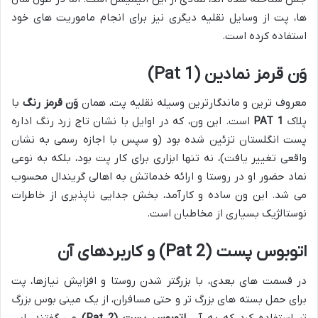
ها، پت از وسایل نقلیه دیگری نیز برای انجام ماموریت های خود
استفاده کرده است.
وَن قرمز نمادین (Pat 1)
معروف ترین و ماندگارترین وسیله نقلیه پت، همان
وَن قرمز رنگ
با
پلاک
PAT 1
است. این ون، که در اوایل با نشان تاج زرد رنگ اداره
پست انگلستان تزئین شده بود (و سپس با اجازه رسمی به نشان
واقعی تغییر یافت)، نه تنها ابزاری برای کار پت بود، بلکه به نوعی
نماد حضور او در روستا و ارائه خدماتش به اهالی گریندال محسوب
می شد. این ون ساده و کارآمد، بخش جدایی ناپذیری از خاطرات
نوستالژیک بسیاری از مخاطبان است.
اتوبوس پست (Pat 2) و کاربردهای آن
در قسمت های بعدی، با بزرگتر شدن روستا و افزایش نیازها، پت
برای حمل بسته های بزرگ تر و حتی مسافران، از یک مینی بوس بزرگ
تر استفاده کرد که به آن
اتوبوس پست (Pat 2)
می گفتند. این