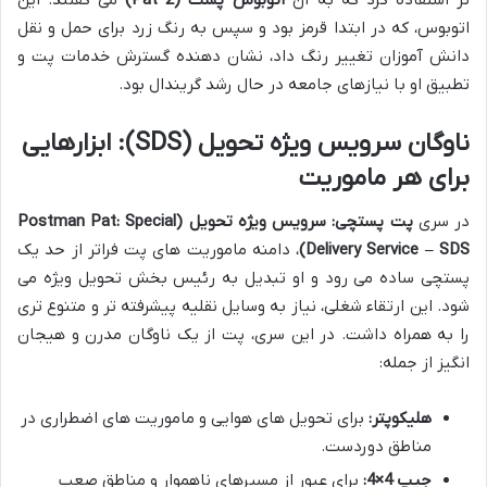
اتوبوس، که در ابتدا قرمز بود و سپس به رنگ زرد برای حمل و نقل
دانش آموزان تغییر رنگ داد، نشان دهنده گسترش خدمات پت و
تطبیق او با نیازهای جامعه در حال رشد گریندال بود.
ناوگان سرویس ویژه تحویل (SDS): ابزارهایی
برای هر ماموریت
در سری
پت پستچی: سرویس ویژه تحویل (Postman Pat: Special
Delivery Service – SDS)
، دامنه ماموریت های پت فراتر از حد یک
پستچی ساده می رود و او تبدیل به رئیس بخش تحویل ویژه می
شود. این ارتقاء شغلی، نیاز به وسایل نقلیه پیشرفته تر و متنوع تری
را به همراه داشت. در این سری، پت از یک ناوگان مدرن و هیجان
انگیز از جمله:
هلیکوپتر:
برای تحویل های هوایی و ماموریت های اضطراری در
مناطق دوردست.
جیپ 4×4:
برای عبور از مسیرهای ناهموار و مناطق صعب