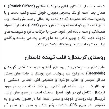
شخصیت اصلی داستان، آقای
پاتریک کلیفتون (Patrick Clifton)
یا
همان
پت
است. او یک پستچی مهربان، خوش قلب و کمی دست و پا
چلفتی است که همیشه آماده کمک به اهالی روستایش است. پت
هیچ گاه بدون گربه سیاه و سفیدش،
جس (Jess)
، که یار و همراه
همیشگی اوست، دیده نمی شود. جس با حرکات بامزه و شیطنت های
کوچک خود، رنگ و بویی خاص به ماجراهای پت می بخشد و گاهی
اوقات حتی به او در حل مشکلات کمک می کند.
روستای گریندال: قلب تپنده داستان
ماجراهای پت پستچی در روستای آرام و دوست داشتنی
گریندال
(Greendale)
به وقوع می پیوندد. این روستا، با خانه های سنتی،
مناظر سرسبز و اهالی خونگرم و صمیمی اش، فضایی دلنشین و
نوستالژیک را برای مخاطبان تداعی می کند. نکته جالب در مورد
گریندال، تکامل آن در طول فصول مختلف است. در سری های اولیه،
گریندال یک روستای کوچک و سنتی است، اما در فصول بعدی و به
خصوص در سری SDS، شاهد بزرگتر شدن و مدرن تر شدن آن