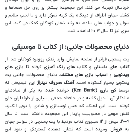
خردسال تجربه می کند. این مجموعه بیشتر بر روی حل معماها و
کشف جهان اطراف از دیدگاه یک گربه تمرکز دارد و با لحنی ملایم و
سوال و جواب های ساده، به رشد ذهنی کودکان کمک می کند. این
سری نیز تا سال ۲۰۱۳ ادامه داشت.
دنیای محصولات جانبی: از کتاب تا موسیقی
پت پستچی فراتر از صفحه نمایش، وارد زندگی روزمره کودکان شد. از
کتاب های داستان
و
کتاب های رنگ آمیزی
گرفته تا
بازی های
ویدئویی
و
اسباب بازی های مختلف
، دنیای محصولات جانبی پت
پستچی بسیار گسترده است.
آهنگ معروف تیتراژ
این انیمیشن که
توسط
کن باری (Ken Barrie)
خوانده شده، به یکی از نمادهای
ماندگار آن تبدیل گشته و در حافظه جمعی بسیاری از طرفداران جای
گرفته است. این آهنگ، که حس نوستالژی و شادی را برمی انگیزد،
نقش مهمی در محبوبیت پایدار این مجموعه داشته است. تا سال
۲۰۰۹، بیش از ۱۲ میلیون کتاب مرتبط با پت پستچی در سراسر جهان
به فروش رسیده است که نشان دهنده گستردگی و نفوذ این