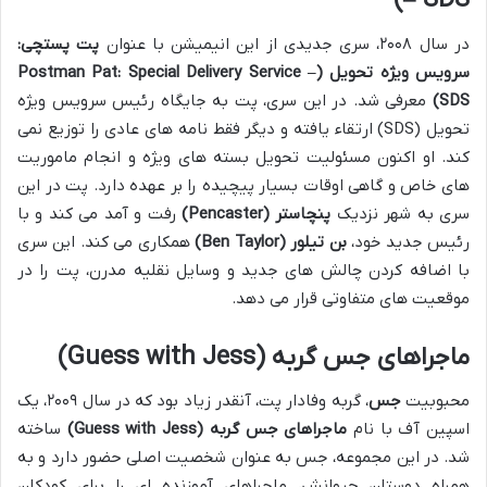
– SDS)
در سال ۲۰۰۸، سری جدیدی از این انیمیشن با عنوان
پت پستچی:
سرویس ویژه تحویل (Postman Pat: Special Delivery Service –
SDS)
معرفی شد. در این سری، پت به جایگاه رئیس سرویس ویژه
تحویل (SDS) ارتقاء یافته و دیگر فقط نامه های عادی را توزیع نمی
کند. او اکنون مسئولیت تحویل بسته های ویژه و انجام ماموریت
های خاص و گاهی اوقات بسیار پیچیده را بر عهده دارد. پت در این
سری به شهر نزدیک
پنچاستر (Pencaster)
رفت و آمد می کند و با
رئیس جدید خود،
بن تیلور (Ben Taylor)
همکاری می کند. این سری
با اضافه کردن چالش های جدید و وسایل نقلیه مدرن، پت را در
موقعیت های متفاوتی قرار می دهد.
ماجراهای جس گربه (Guess with Jess)
محبوبیت
جس
، گربه وفادار پت، آنقدر زیاد بود که در سال ۲۰۰۹، یک
اسپین آف با نام
ماجراهای جس گربه (Guess with Jess)
ساخته
شد. در این مجموعه، جس به عنوان شخصیت اصلی حضور دارد و به
همراه دوستان حیوانش، ماجراهای آموزنده ای را برای کودکان