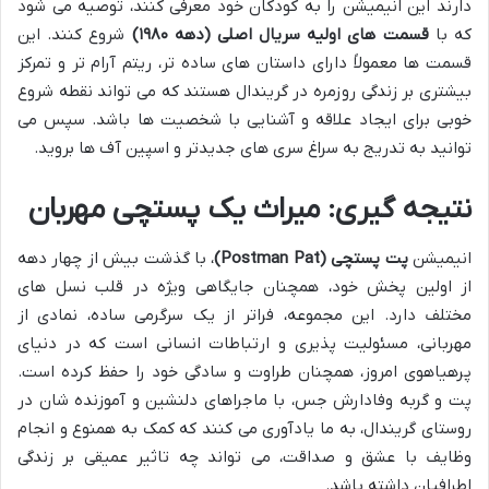
دارند این انیمیشن را به کودکان خود معرفی کنند، توصیه می شود
که با
قسمت های اولیه سریال اصلی (دهه ۱۹۸۰)
شروع کنند. این
قسمت ها معمولاً دارای داستان های ساده تر، ریتم آرام تر و تمرکز
بیشتری بر زندگی روزمره در گریندال هستند که می تواند نقطه شروع
خوبی برای ایجاد علاقه و آشنایی با شخصیت ها باشد. سپس می
توانید به تدریج به سراغ سری های جدیدتر و اسپین آف ها بروید.
نتیجه گیری: میراث یک پستچی مهربان
انیمیشن
پت پستچی (Postman Pat)
، با گذشت بیش از چهار دهه
از اولین پخش خود، همچنان جایگاهی ویژه در قلب نسل های
مختلف دارد. این مجموعه، فراتر از یک سرگرمی ساده، نمادی از
مهربانی، مسئولیت پذیری و ارتباطات انسانی است که در دنیای
پرهیاهوی امروز، همچنان طراوت و سادگی خود را حفظ کرده است.
پت و گربه وفادارش جس، با ماجراهای دلنشین و آموزنده شان در
روستای گریندال، به ما یادآوری می کنند که کمک به همنوع و انجام
وظایف با عشق و صداقت، می تواند چه تاثیر عمیقی بر زندگی
اطرافیان داشته باشد.