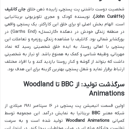
شخصیت دوست داشتنی پت پستچی، زاییده ذهن خلاق
جان کانلیف
(John Cunliffe)
، نویسنده کودک و مجری تلویزیونی بریتانیایی
است. الهام بخش اصلی او برای خلق این کاراکتر، یک پستچی واقعی
در منطقه زندگی خودش در دهکده «گارتسدل» (Garths End) در
یورکشایر شمالی بود. کانلیف با مشاهده زندگی روزمره و تعاملات این
پستچی با اهالی روستا، به ایده خلق شخصیتی رسید که نماد
مهربانی، وظیفه شناسی و کمک به همنوع باشد. او نیاز به شخصیتی
داشت که بتواند از گوشه و کنار روستا بازدید کند و با افراد مختلف
ارتباط برقرار نماید و شغل پستچی بهترین گزینه برای این هدف بود.
سرگذشت تولید: از BBC تا Woodland
Animations
اولین قسمت انیمیشن پت پستچی در ۱۶ سپتامبر ۱۹۸۱ میلادی از
شبکه معتبر
BBC
بریتانیا به نمایش درآمد. این مجموعه توسط
کمپانی
Woodland Animations
تولید شده است و به سرعت
توانست جایگاه ویژه ای در میان مخاطبان پیدا کند. در ابتدا، این