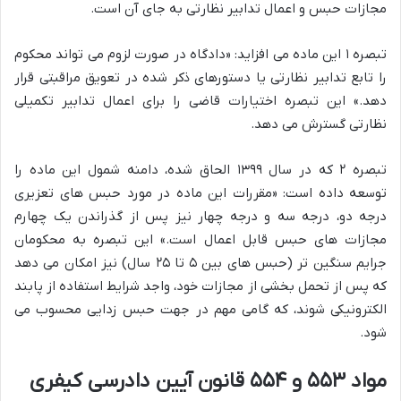
مجازات حبس و اعمال تدابیر نظارتی به جای آن است.
تبصره ۱ این ماده می افزاید: «دادگاه در صورت لزوم می تواند محکوم
را تابع تدابیر نظارتی یا دستورهای ذکر شده در تعویق مراقبتی قرار
دهد.» این تبصره اختیارات قاضی را برای اعمال تدابیر تکمیلی
نظارتی گسترش می دهد.
تبصره ۲ که در سال ۱۳۹۹ الحاق شده، دامنه شمول این ماده را
توسعه داده است: «مقررات این ماده در مورد حبس های تعزیری
درجه دو، درجه سه و درجه چهار نیز پس از گذراندن یک چهارم
مجازات های حبس قابل اعمال است.» این تبصره به محکومان
جرایم سنگین تر (حبس های بین ۵ تا ۲۵ سال) نیز امکان می دهد
که پس از تحمل بخشی از مجازات خود، واجد شرایط استفاده از پابند
الکترونیکی شوند، که گامی مهم در جهت حبس زدایی محسوب می
شود.
مواد ۵۵۳ و ۵۵۴ قانون آیین دادرسی کیفری