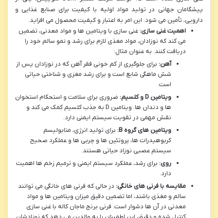
پیشگامان جهانی در تولید مواد اولیه با کیفیت برای صنایع غذایی و
دارویی، تأمین می شود. این امر به اعتبار و کیفیت محصول می افزاید.
اهمیت غنی سازی:
غنی سازی با ویتامین ها و مواد معدنی، تضمین
می کند که نوزادان، مواد مغذی لازم برای رشد و نمو سالم خود را
دریافت کنند. به عنوان مثال:
آهن:
برای جلوگیری از کم خونی فقر آهن که در نوزادان پس از
شش ماهگی شایع است و برای رشد مغزی و شناختی حیاتی
است.
ویتامین D و کلسیم:
ضروری برای سلامت و استحکام استخوان
ها و دندان ها. ویتامین D به جذب کلسیم کمک می کند و
نقش مهمی در تقویت سیستم ایمنی دارد.
ویتامین های گروه B:
برای تولید انرژی، متابولیسم
کربوهیدرات ها، پروتئین ها و چربی ها و عملکرد صحیح
سیستم عصبی نوزاد حیاتی هستند.
روی:
برای رشد، عملکرد سیستم ایمنی و ترمیم زخم ها اهمیت
دارد.
مقایسه با فرنی های خانگی:
در حالی که فرنی های خانگی می توانند
سالم و مغذی باشند، اما تضمین دقیق میزان ویتامین ها و مواد
معدنی در آن ها دشوار است. فرنی برنج ماجان کاله با غنی سازی
کنترل شده و دقیق، این اطمینان را به والدین می دهد که نوزادشان