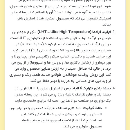
میکروب) و بدون تماس با هوا و دست انسان، بسته بندی می
شود. این مرحله حیاتی است؛ زیرا حتی پس از استریل شدن محصول،
تماس با محیط آلوده می تواند مجدداً آن را ناسالم کند. بسته بندی
اسپتیک تضمین می کند که محصول استریل شده، استریل باقی
بماند.
فرایند فرادما (UHT – Ultra-High Temperature):
یکی از مهمترین
مراحل در فرآیند تولید فرنی ماجان، استفاده از تکنولوژی UHT است.
در این فرآیند، محصول به مدت بسیار کوتاه (حدود 3 ثانیه) در
معرض حرارت بسیار بالا (حدود 150 درجه سانتی گراد) قرار می گیرد.
این حرارت شدید و ناگهانی، تمامی میکروارگانیسم های بیماری زا و
غیر بیماری زا (شامل باکتری ها، ویروس ها و اسپورها) را از بین می
برد، در حالی که حداقل آسیب را به ارزش غذایی محصول وارد می
کند. این روش برخلاف جوشاندن طولانی مدت، طعم، رنگ و بسیاری
از ویتامین های حساس به حرارت را بهتر حفظ می کند.
بسته بندی تتراپک 6 لایه:
پس از استریل سازی با UHT، فرنی در
بسته بندی های تتراپک 6 لایه ویژه پر می شود. این بسته بندی،
یک نوآوری در صنعت مواد غذایی است که مزایای متعددی دارد:
حفظ کیفیت:
لایه های مختلف تتراپک، محصول را در برابر نور،
اکسیژن، رطوبت و عوامل خارجی محافظت می کنند. این
محافظت چندگانه، از اکسیداسیون، تغییر طعم و فساد
محصول جلوگیری می کند.