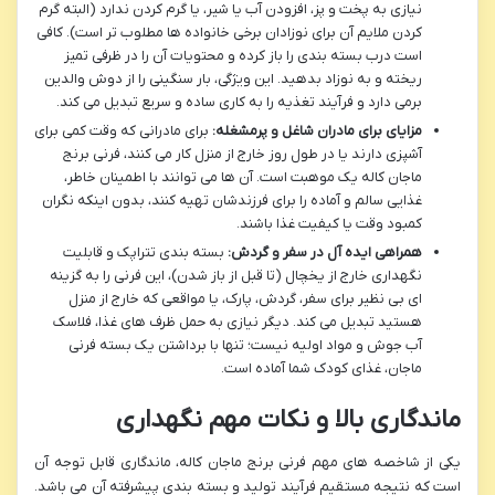
نیازی به پخت و پز، افزودن آب یا شیر، یا گرم کردن ندارد (البته گرم
کردن ملایم آن برای نوزادان برخی خانواده ها مطلوب تر است). کافی
است درب بسته بندی را باز کرده و محتویات آن را در ظرفی تمیز
ریخته و به نوزاد بدهید. این ویژگی، بار سنگینی را از دوش والدین
برمی دارد و فرآیند تغذیه را به کاری ساده و سریع تبدیل می کند.
مزایای برای مادران شاغل و پرمشغله:
برای مادرانی که وقت کمی برای
آشپزی دارند یا در طول روز خارج از منزل کار می کنند، فرنی برنج
ماجان کاله یک موهبت است. آن ها می توانند با اطمینان خاطر،
غذایی سالم و آماده را برای فرزندشان تهیه کنند، بدون اینکه نگران
کمبود وقت یا کیفیت غذا باشند.
همراهی ایده آل در سفر و گردش:
بسته بندی تتراپک و قابلیت
نگهداری خارج از یخچال (تا قبل از باز شدن)، این فرنی را به گزینه
ای بی نظیر برای سفر، گردش، پارک، یا مواقعی که خارج از منزل
هستید تبدیل می کند. دیگر نیازی به حمل ظرف های غذا، فلاسک
آب جوش و مواد اولیه نیست؛ تنها با برداشتن یک بسته فرنی
ماجان، غذای کودک شما آماده است.
ماندگاری بالا و نکات مهم نگهداری
یکی از شاخصه های مهم فرنی برنج ماجان کاله، ماندگاری قابل توجه آن
است که نتیجه مستقیم فرآیند تولید و بسته بندی پیشرفته آن می باشد.