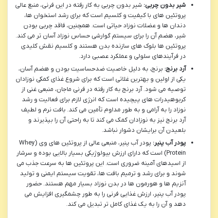
شیر بدون چربی:
شیر بدون چربی به کار رفته در این فرنی، منبع عالی
پروتئین های با کیفیت و کلسیم است که برای رشد استخوان ها،
دندان ها و عضلات نوزاد حیاتی است. همچنین، فاقد چربی بودن
شیر، هضم آن را برای سیستم گوارشی حساس نوزاد آسان تر می کند.
پروتئین ها بلوک های سازنده بدن هستند و کلسیم نقش کلیدی
در فرآیندهای سلولی و عملکرد عصبی دارد.
آرد برنج:
برنج، به دلیل خاصیت ضدحساسیت بودن و هضم آسان،
یکی از اولین و بهترین غلاتی است که برای شروع غذای کمکی نوزادان
توصیه می شود. آرد برنج به کار رفته در فرنی ماجان، منبعی غنی از
کربوهیدرات های پیچیده است که انرژی لازم برای فعالیت و رشد
نوزاد را به آرامی و به طور مداوم تأمین می کند. بافت نرم و لطیف
آرد برنج نیز به نوزادان کمک می کند تا به راحتی آن را بپذیرند و
بلعیدن آن برایشان دشوار نباشد.
پودر آب پنیر:
پودر آب پنیر، منبعی عالی از پروتئین های وی (Whey
Protein) است که دارای ارزش بیولوژیکی بسیار بالایی بوده و سرشار
از اسیدهای آمینه ضروری است. این پروتئین ها به سرعت جذب می
شوند و برای رشد و ترمیم بافت ها، تقویت سیستم ایمنی و تولید
آنزیم ها و هورمون ها در بدن نوزاد بسیار مهم هستند. حضور
پودر آب پنیر، ارزش غذایی فرنی را به طور چشمگیری افزایش می
دهد و آن را به یک غذای کامل تر تبدیل می کند.