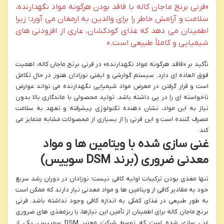
«فرنی برنج ماجان کاله با فاقد بودن هرگونه مواد نگهدارنده،
سلامت و آرامش خاطر را برای والدین به ارمغان می آورد؛ زیرا
اطمینان می دهد که غذای کودکشان، عاری از افزودنی های
شیمیایی و کاملاً طبیعی است.»
تأکید بر «فاقد هرگونه مواد نگهدارنده» در فرنی برنج ماجان کاله، اهمیت
فوق العاده ای دارد. سیستم گوارشی و ایمنی نوزادان هنوز در حال تکامل
است و قرار گرفتن در معرض مواد شیمیایی نگهدارنده می تواند عوارض
ناخواسته ای را در پی داشته باشد. تولید محصولی با ماندگاری بالا بدون
نیاز به این مواد، نشان دهنده تکنولوژی پیشرفته و تعهد به سلامت
مصرف کننده است و این فرنی را از بسیاری از محصولات مشابه متمایز می
کند.
غنی سازی شده با ویتامین ها و مواد
معدنی ضروری (برند DSM سوییس)
تنها مغذی بودن ترکیبات اولیه کافی نیست؛ نوزادان در دوران رشد سریع
خود به مقادیر کافی از ویتامین ها و مواد معدنی نیاز دارند که ممکن است
به طور طبیعی در غذای کمکی به اندازه کافی وجود نداشته باشد. فرنی
برنج ماجان کاله برای اطمینان از تأمین این نیازها، با ریزمغذی های ضروری
غنی سازی شده است که توسط شرکت معتبر DSM سوییس، یکی از