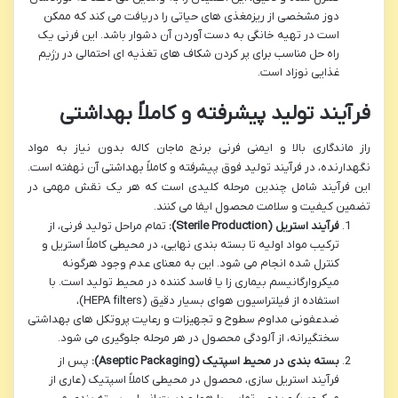
دوز مشخصی از ریزمغذی های حیاتی را دریافت می کند که ممکن
است در تهیه خانگی به دست آوردن آن دشوار باشد. این فرنی یک
راه حل مناسب برای پر کردن شکاف های تغذیه ای احتمالی در رژیم
غذایی نوزاد است.
فرآیند تولید پیشرفته و کاملاً بهداشتی
راز ماندگاری بالا و ایمنی فرنی برنج ماجان کاله بدون نیاز به مواد
نگهدارنده، در فرآیند تولید فوق پیشرفته و کاملاً بهداشتی آن نهفته است.
این فرآیند شامل چندین مرحله کلیدی است که هر یک نقش مهمی در
تضمین کیفیت و سلامت محصول ایفا می کنند.
فرآیند استریل (Sterile Production):
تمام مراحل تولید فرنی، از
ترکیب مواد اولیه تا بسته بندی نهایی، در محیطی کاملاً استریل و
کنترل شده انجام می شود. این به معنای عدم وجود هرگونه
میکروارگانیسم بیماری زا یا فاسد کننده در محیط تولید است. با
استفاده از فیلتراسیون هوای بسیار دقیق (HEPA filters)،
ضدعفونی مداوم سطوح و تجهیزات و رعایت پروتکل های بهداشتی
سختگیرانه، از آلودگی محصول در هر مرحله جلوگیری می شود.
بسته بندی در محیط اسپتیک (Aseptic Packaging):
پس از
فرآیند استریل سازی، محصول در محیطی کاملاً اسپتیک (عاری از