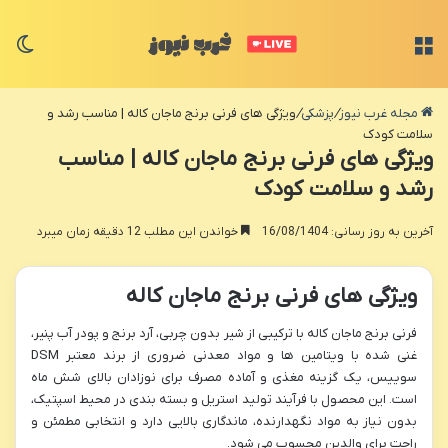
منو
تغی
مجله غرب نیوز
/
پزشکی
/
ویژگی های فرنی برنج ماجان کاله | مناسب رشد و
سلامت کودک
ویژگی های فرنی برنج ماجان کاله | مناسب
رشد و سلامت کودک
آخرین به روز رسانی: 16/08/1404
خواندن این مطلب 12 دقیقه زمان میبرد
ویژگی های فرنی برنج ماجان کاله
فرنی برنج ماجان کاله با ترکیبی از شیر بدون چربی، آرد برنج و پودر آب پنیر،
غنی شده با ویتامین ها و مواد معدنی ضروری از برند معتبر DSM
سوییس، یک گزینه مغذی و آماده مصرف برای نوزادان بالای شش ماه
است. این محصول با فرآیند تولید استریل و بسته بندی در محیط اسپتیک،
بدون نیاز به مواد نگهدارنده، ماندگاری بالایی دارد و انتخابی مطمئن و
راحت برای والدین محسوب می شود.