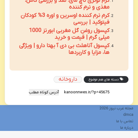
کرم نوتری تاچ مای: نقد و بررسی کامل،
مغذی و نرم کننده
کرم نرم کننده اوسرین و اوره 3% کودکان
فیتوکید | بررسی
کپسول روغن گل مغربی ابورنز 1000
میلی گرم | قیمت و خرید
کپسول آناهلث بی دی آ بهتا دارو | ویژگی
ها، مزایا و کاربردها
داروخانه
دسته های هم موضوع
آدرس کوتاه مطلب
مجله غرب نیوز 2026
dmca
تماس با ما
درباره ما