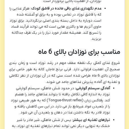
نوزادان، از اهمیت بالایی برخوردار است.
عدم نگهداری غذای باقی مانده در قاشق کودک:
هرگز غذایی را
که با قاشق نوزاد در تماس بوده و به بزاق او آغشته شده
است، دوباره به داخل بسته بندی اصلی برنگردانید. بزاق نوزاد
حاوی آنزیم ها و باکتری هایی است که می تواند فرآیند فساد
را تسریع کند. همیشه مقدار مورد نیاز را در یک ظرف جداگانه
بریزید.
مناسب برای نوزادان بالای 6 ماه
شروع غذای کمکی یک نقطه عطف مهم در رشد نوزاد است و زمان بندی
صحیح آن اهمیت فراوانی دارد. فرنی برنج ماجان کاله به طور خاص برای
نوزادان بالای 6 ماه طراحی شده است، سنی که در آن نوزادان از نظر تکاملی
و تغذیه ای آماده پذیرش غذاهای جامد می شوند.
آمادگی سیستم گوارشی:
در حدود شش ماهگی، سیستم گوارشی
نوزاد به اندازه کافی تکامل یافته تا بتواند غذاهای جامد را هضم
کند. رفلاکس زبان (Tongue-thrust reflex) که به طور طبیعی نوزاد
را از بلعیدن مواد غیرمایع باز می دارد، در این سن کاهش یافته و
نوزاد قادر به نگه داشتن غذا در دهان و بلعیدن آن می شود.
نیازهای تغذیه ای بیشتر:
پس از شش ماهگی، شیر مادر یا شیر
خشک به تنهایی دیگر نمی تواند تمام نیازهای تغذیه ای نوزاد، به