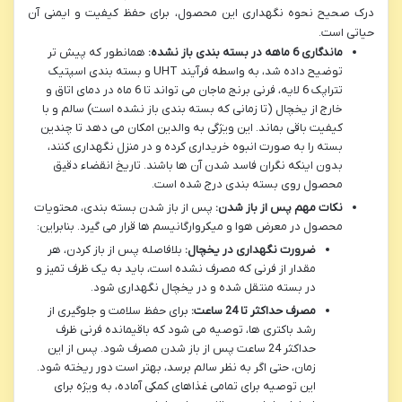
درک صحیح نحوه نگهداری این محصول، برای حفظ کیفیت و ایمنی آن
حیاتی است.
ماندگاری 6 ماهه در بسته بندی باز نشده:
همانطور که پیش تر
توضیح داده شد، به واسطه فرآیند UHT و بسته بندی اسپتیک
تتراپک 6 لایه، فرنی برنج ماجان می تواند تا 6 ماه در دمای اتاق و
خارج از یخچال (تا زمانی که بسته بندی باز نشده است) سالم و با
کیفیت باقی بماند. این ویژگی به والدین امکان می دهد تا چندین
بسته را به صورت انبوه خریداری کرده و در منزل نگهداری کنند،
بدون اینکه نگران فاسد شدن آن ها باشند. تاریخ انقضاء دقیق
محصول روی بسته بندی درج شده است.
نکات مهم پس از باز شدن:
پس از باز شدن بسته بندی، محتویات
محصول در معرض هوا و میکروارگانیسم ها قرار می گیرد. بنابراین:
ضرورت نگهداری در یخچال:
بلافاصله پس از باز کردن، هر
مقدار از فرنی که مصرف نشده است، باید به یک ظرف تمیز و
در بسته منتقل شده و در یخچال نگهداری شود.
مصرف حداکثر تا 24 ساعت:
برای حفظ سلامت و جلوگیری از
رشد باکتری ها، توصیه می شود که باقیمانده فرنی ظرف
حداکثر 24 ساعت پس از باز شدن مصرف شود. پس از این
زمان، حتی اگر به نظر سالم برسد، بهتر است دور ریخته شود.
این توصیه برای تمامی غذاهای کمکی آماده، به ویژه برای