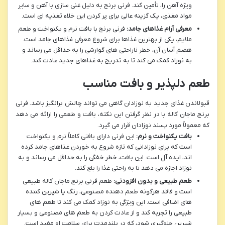
ویژه آهن را، تأمین کند. فرنی برنج به دلیل غنی سازی با آهن و سایر
مواد مغذی، یک گزینه عالی برای پر کردن این خلاء تغذیه ای است.
معرفی آرام غذاهای جامد:
فرنی برنج با بافت نرم و یکنواخت و طعم
ملایم، یکی از بهترین غذاها برای شروع معرفی غذاهای جامد است.
هضم آسان آن، خطر ناراحتی های گوارشی را به حداقل می رساند و
به نوزاد کمک می کند تا به تدریج به غذاهای جدید عادت کند.
طعم دلپذیر و بافت مناسب
قبولاندن غذای جدید به نوزادان گاهی می تواند چالش برانگیز باشد. فرنی
برنج ماجان کاله با در نظر گرفتن این نکته، بافت و طعمی را ارائه می دهد
که معمولاً مورد پسند نوزادان قرار می گیرد.
بافت یکنواخت و نرم:
این فرنی دارای بافتی کاملاً نرم و یکنواخت
است که برای نوزادانی که تازه شروع به خوردن غذاهای جامد کرده
اند، ایده آل است. این بافت، خطر خفگی را به حداقل می رساند و به
نوزاد اجازه می دهد تا به راحتی غذا را بلع کند.
طعم طبیعی و بدون افزودنی:
طعم فرنی برنج ماجان کاله طبیعی
است و فاقد هرگونه طعم دهنده مصنوعی، رنگ یا شیرین کننده
های اضافی است. این ویژگی به نوزاد کمک می کند تا طعم های
طبیعی را تجربه کند و از عادت کردن به طعم های مصنوعی و بسیار
شیرین جلوگیری شود، که در بلندمدت برای سلامت او مفید است.