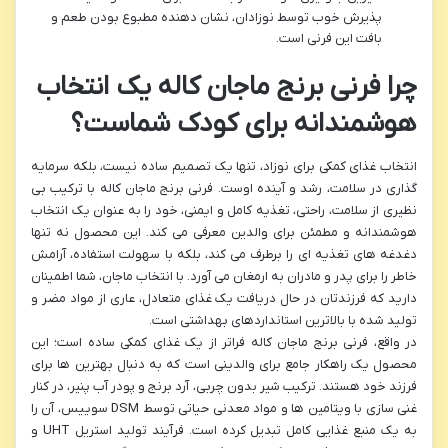
پذیرش خوب توسط نوزادان، نشان دهنده مطبوع بودن طعم و
بافت این فرنی است.
چرا فرنی برنج ماجان کاله یک انتخاب
هوشمندانه برای کودک شماست؟
انتخاب غذای کمکی برای نوزاد، تنها یک تصمیم ساده نیست، بلکه سرمایه
گذاری در سلامت، رشد و آینده اوست. فرنی برنج ماجان کاله با ترکیب بی
نظیری از سلامت، راحتی، تغذیه کامل و ایمنی، خود را به عنوان یک انتخاب
هوشمندانه و مطمئن برای والدین معرفی می کند. این محصول نه تنها
دغدغه های تغذیه ای را برطرف می کند، بلکه با سهولت استفاده، آرامش
خاطر را برای پدر و مادران به ارمغان می آورد. با انتخاب ماجان، شما اطمینان
دارید که فرزندتان در حال دریافت یک غذای متعادل، عاری از مواد مضر و
تولید شده با بالاترین استانداردهای بهداشتی است.
در واقع، فرنی برنج ماجان کاله فراتر از یک غذای کمکی ساده است؛ این
محصول یک راهکار جامع برای والدینی است که به دنبال بهترین ها برای
فرزند خود هستند. ترکیب شیر بدون چربی، آرد برنج و پودر آب پنیر، در کنار
غنی سازی با ویتامین ها و مواد معدنی حیاتی توسط DSM سوییس، آن را
به یک منبع غذایی کامل تبدیل کرده است. فرآیند تولید استریل UHT و