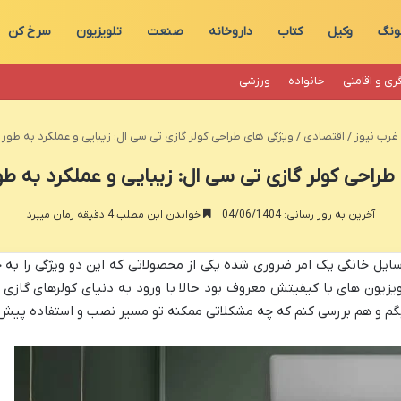
ونگ
وکیل
کتاب
داروخانه
صنعت
تلویزیون
سرخ کن
ری و اقامتی
خانواده
ورزشی
غرب نیوز
/
اقتصادی
/
ویژگی های طراحی کولر گازی تی سی ال: زیبایی و عملکرد به طور
طراحی کولر گازی تی سی ال: زیبایی و عملکرد به ط
آخرین به روز رسانی: 04/06/1404
خواندن این مطلب 4 دقیقه زمان میبرد
وسایل خانگی یک امر ضروری شده یکی از محصولاتی که این دو ویژگی را به 
زیون های با کیفیتش معروف بود حالا با ورود به دنیای کولرهای گازی ح
گم و هم بررسی کنم که چه مشکلاتی ممکنه تو مسیر نصب و استفاده پیش 