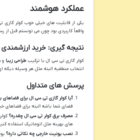
عملکرد هوشمند
یکی از قابلیت های خیلی خوب کولر گازی ت
واقعاً کاربردی بود چون می تونستم قبل از 
نتیجه گیری: خرید ارزشمندی ب
کولر گازی تی سی ال با ترکیب
طراحی زیبا
و
ع
انتخاب منطقیه البته مثل هر وسیله دیگه ای
پرسش های متداول
آیا کولر گازی تی سی ال برای فضاهای ب
فضای شما باشه البته برای فضاهای خیل
مصرف برق کولر تی سی ال چقدره؟
کولره
های بهینه مثل اتوماتیک استفاده کنی
نصب یونیت خارجی چه نکاتی داره؟
یون