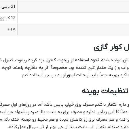
21 دسی بل
13 کیلووات
A++
 کولر گازی
هاش مواجه شدم
نحوه استفاده از ریموت کنترل
بود گرچه ریموت کنترل ظ
 و ) یک مقدار گیج کننده بود مخصوصاً اگر به دفترچه راهنما توجه نک
کرد بهینه حتماً باید از
حالت اینورتر
به درستی استفاده کنم.
نظیمات بهینه
ر
داره انتظار داشتم مصرف برق خیلی پایین باشه اما در روزهای اول مصرف 
 عملاً کارایی زیادی نداره و مصرف برق به شدت بالا میره پیشنهاد من اینه
ی کنه و هم مصرف برق رو کاهش میده و هم محیط رو بهینه خنک نگه مید
م و میتونم بگم از این بابت برند ال جی بهتر از تی سی ال عمل کرده.