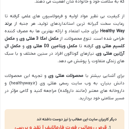
که به سلامت خود و خانواده شان اهمیت می دهند.
از کیفیت بی نظیر مواد اولیه و فرمولاسیون های علمی گرفته تا
رعایت سخت گیرانه ترین استانداردهای تولید، هر جنبه از
برند
Healthy Way
برای جلب اعتماد و ارائه بهترین ها به مصرف کننده
طراحی شده است. تنوع محصولات، از
مکمل امگا 3 هلثی وی
و
مکمل
کلسیم هلثی وی
گرفته تا
مکمل ویتامین D3 هلثی وی
و
مکمل ال
آرژنین هلثی وی
، نیازهای گوناگون افراد در سنین مختلف و با سبک
های زندگی متفاوت را پوشش می دهد.
برای آشنایی بیشتر با
محصولات هلثی وی
و تجربه این محصولات
دانش بنیان، به وب سایت رسمی هلثی وی (healthyway.ir) و
داروخانه های معتبر (مانند داروکده) مراجعه کنید و گامی مؤثر در
مسیر سلامتی خود بردارید.
دیگر کاربران سایت این مطالب را نیز دوست داشته اند
قرص رومالین فورت فارمالایف | نقد و بررسی