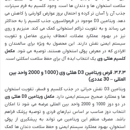
سلامت استخوان ها و دندان ها است. وجود کلسیم به فرم سیترات،
جذب آن را آسان تر کرده و احتمال بروز عوارض گوارشی را کاهش می
دهد. ویتامین D3 موجود در فرمولاسیون، جذب کلسیم را به حداکثر
می رساند و به تقویت تراکم استخوانی کمک می کند. منیزیم و روی
نیز در بهبود عملکرد عضلات، انعطاف پذیری مفاصل و تقویت
سیستم ایمنی نقش دارند. این محصول به ویژه برای سالمندان و
افرادی که در معرض پوکی استخوان هستند، توصیه می شود.
مکمل
کلسیم هلثی وی
یک انتخاب ایده آل برای حفظ سلامت اسکلتی است.
۳.۲.۳. قرص ویتامین D3 هلثی وی (1000 و 2000 واحد بین
المللی – 30 عددی)
ویتامین D3 نقش حیاتی در جذب کلسیم و فسفر، تقویت استخوان
ها و عملکرد صحیح سیستم ایمنی دارد.
مکمل ویتامین D3 هلثی وی
در دو دوز 1000 و 2000 واحد بین المللی عرضه می شود تا امکان
انتخاب دوز مناسب بر اساس نیازهای فردی و توصیه پزشک فراهم
باشد. مصرف منظم این ویتامین می تواند به پیشگیری از پوکی
استخوان، بهبود عملکرد سیستم ایمنی و حفظ سلامت دندان ها کمک