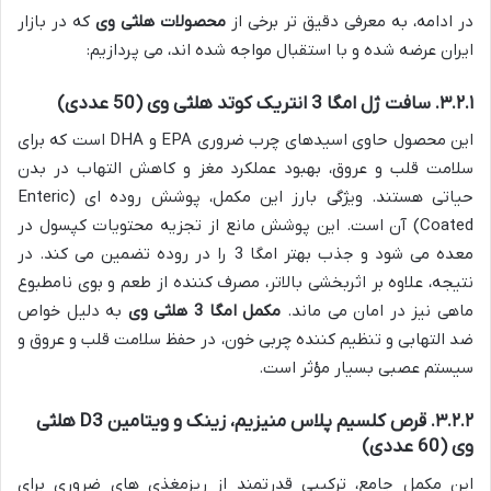
در ادامه، به معرفی دقیق تر برخی از
محصولات هلثی وی
که در بازار
ایران عرضه شده و با استقبال مواجه شده اند، می پردازیم:
۳.۲.۱. سافت ژل امگا 3 انتریک کوتد هلثی وی (50 عددی)
این محصول حاوی اسیدهای چرب ضروری EPA و DHA است که برای
سلامت قلب و عروق، بهبود عملکرد مغز و کاهش التهاب در بدن
حیاتی هستند. ویژگی بارز این مکمل، پوشش روده ای (Enteric
Coated) آن است. این پوشش مانع از تجزیه محتویات کپسول در
معده می شود و جذب بهتر امگا 3 را در روده تضمین می کند. در
نتیجه، علاوه بر اثربخشی بالاتر، مصرف کننده از طعم و بوی نامطبوع
ماهی نیز در امان می ماند.
مکمل امگا 3 هلثی وی
به دلیل خواص
ضد التهابی و تنظیم کننده چربی خون، در حفظ سلامت قلب و عروق و
سیستم عصبی بسیار مؤثر است.
۳.۲.۲. قرص کلسیم پلاس منیزیم، زینک و ویتامین D3 هلثی
وی (60 عددی)
این مکمل جامع، ترکیبی قدرتمند از ریزمغذی های ضروری برای