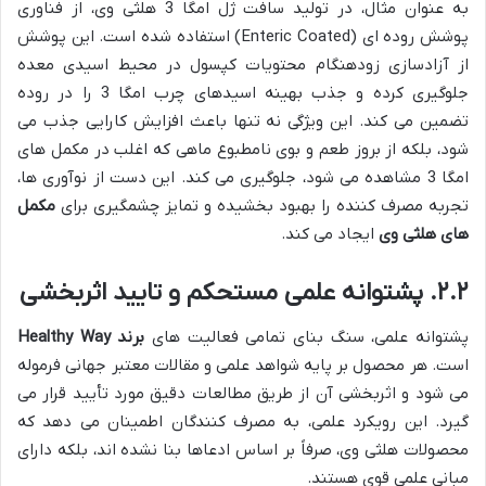
به عنوان مثال، در تولید سافت ژل امگا 3 هلثی وی، از فناوری
پوشش روده ای (Enteric Coated) استفاده شده است. این پوشش
از آزادسازی زودهنگام محتویات کپسول در محیط اسیدی معده
جلوگیری کرده و جذب بهینه اسیدهای چرب امگا 3 را در روده
تضمین می کند. این ویژگی نه تنها باعث افزایش کارایی جذب می
شود، بلکه از بروز طعم و بوی نامطبوع ماهی که اغلب در مکمل های
امگا 3 مشاهده می شود، جلوگیری می کند. این دست از نوآوری ها،
تجربه مصرف کننده را بهبود بخشیده و تمایز چشمگیری برای
مکمل
های هلثی وی
ایجاد می کند.
۲.۲. پشتوانه علمی مستحکم و تایید اثربخشی
پشتوانه علمی، سنگ بنای تمامی فعالیت های
برند Healthy Way
است. هر محصول بر پایه شواهد علمی و مقالات معتبر جهانی فرموله
می شود و اثربخشی آن از طریق مطالعات دقیق مورد تأیید قرار می
گیرد. این رویکرد علمی، به مصرف کنندگان اطمینان می دهد که
محصولات هلثی وی، صرفاً بر اساس ادعاها بنا نشده اند، بلکه دارای
مبانی علمی قوی هستند.