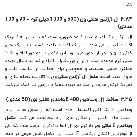
کند.
۳.۲.۴. ال-آرژنین هلثی وی (500 و 1000 میلی گرم – 90 و 100
عددی)
ال-آرژنین یک آمینو اسید نیمه ضروری است که در بدن به نیتریک
اکسید تبدیل می شود. نیتریک اکسید باعث گشاد شدن رگ های
خونی و بهبود جریان خون می شود. این مکمل در دو دوز 500 و 1000
میلی گرم موجود است و برای ورزشکاران، افرادی که به دنبال بهبود
عملکرد جنسی هستند، و همچنین برای حمایت از سلامت قلب و
عروق مفید است.
مکمل ال آرژنین هلثی وی
با تقویت عضله سازی و
تحریک ترشح هورمون رشد، به بهبود عملکرد ورزشی نیز کمک می کند.
۳.۲.۵. سافت ژل ویتامین E 400 واحدی هلثی وی (50 عددی)
ویتامین E یک آنتی اکسیدان قوی است که از سلول ها در برابر
آسیب های ناشی از رادیکال های آزاد محافظت می کند.
مکمل
ویتامین E هلثی وی
به فرم دی ال آلفا توکوفریل عرضه شده که یکی
از مؤثرترین اشکال ویتامین E است. این مکمل نقش مهمی در حفظ