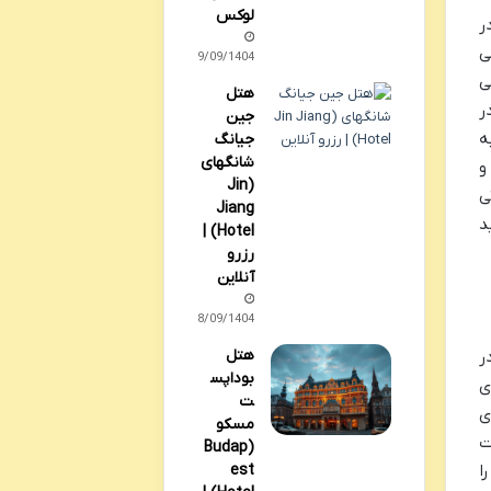
لوکس
ر
ی
29/09/1404
ی
هتل
ر
جین
ه
جیانگ
شانگهای
و
(Jin
ی
Jiang
د
Hotel) |
رزرو
آنلاین
28/09/1404
هتل
ر
بوداپس
ی
ت
ی
مسکو
ت
(Budap
ا
est