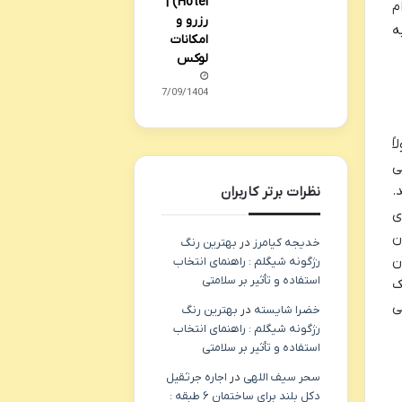
Hotel) |
م
رزرو و
ه
امکانات
لوکس
27/09/1404
ً
ی
.
نظرات برتر کاربران
ی
ن
خدیجه کیامرز
در
بهترین رنگ
ن
رژگونه شیگلم : راهنمای انتخاب
استفاده و تأثیر بر سلامتی
ک
ی
خضرا شایسته
در
بهترین رنگ
رژگونه شیگلم : راهنمای انتخاب
استفاده و تأثیر بر سلامتی
سحر سیف اللهی
در
اجاره جرثقیل
دکل بلند برای ساختمان ۶ طبقه :