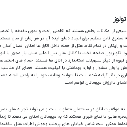
ولوز
سیعی از امکانات رفاهی هستند که اقامتی راحت و بدون دغدغه را تضمی
 مطبوع قابل تنظیم برای ایجاد دمای ایده آل در هر زمان از سال هستند
ینترنت بی سیم (Wi-Fi) پرسرعت و رایگان در تمام نقاط هتل از جمله داخل اتاق ها امکان اتصال آسان 
رد. تلویزیون صفحه تخت با کانال های بین المللی مینی بار مجهز با انوا
 قهوه از دیگر تسهیلات استاندارد در اتاق ها هستند. حمام های اختصاص
وش یا وان سشوار و لوازم بهداشتی با کیفیت هستند. فضای کار مناسب ب
ری در نظر گرفته شده است تا بتوانند وظایف خود را به راحتی انجام دهند
اشیای باارزش میهمانان فراهم است.
ه به موقعیت اتاق در ساختمان متفاوت است و می تواند تجربه های بصر
ی پنجره هایی با نمای شهری هستند که به میهمانان امکان می دهند تا زندگ
. این نماها ممکن است شامل خیابان های پرجنب وجوش اطراف هتل ساختما