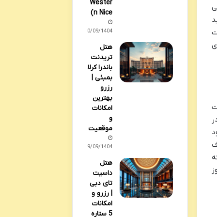
Wester
ی
n Nice)
د
30/09/1404
ت
ی
هتل
تریدنت
باندرا کرلا
بمبئی |
رزرو
بهترین
ت
امکانات
و
ر
موقعیت
د
ف
29/09/1404
که
هتل
ز
داسیت
تای دبی
| رزرو و
امکانات
5 ستاره