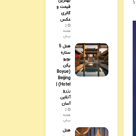
بهترین
ا
قیمت و
گالری
عکس
2
هفته
پیش
هتل 5
ستاره
بویو
پکن
(Boyue
Beijing
Hotel) |
رزرو
آنلاین
آسان
2
هفته
پیش
هتل