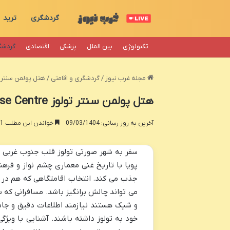
گردشگری
ترید
تکنولوژی
بین الملل
پزشکی
اقتصادی
گردشگ
مجله غرب نیوز
/
گردشگری و اقامتی
/
هتل پولمن سنتر تولوز  Toulouse Centre
هتل پولمن سنتر تولوز Hotel Pullman Toulouse Centre
آخرین به روز رسانی: 09/03/1404
خواندن این مطلب 11 دقیقه زمان میبرد
سفر به شهر صورتی تولوز قلب جنوب غربی 
پویا با تاریخ غنی معماری چشم نواز و فر
جذب می کند. انتخاب اقامتگاهی که هم در م
می تواند چالش برانگیز باشد. مسافرانی که
و شیک هستند نیازمند اطلاعات دقیق و جامعی
خود به تولوز داشته باشند. آشنایی با ویژگ