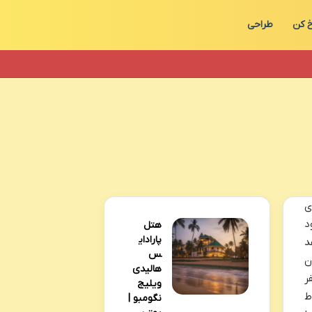
 کن
طراحی
ی
د
هتل
پارادای
د
س
ن
هالیدی
ر
ویلیج
ط
نگومبو |