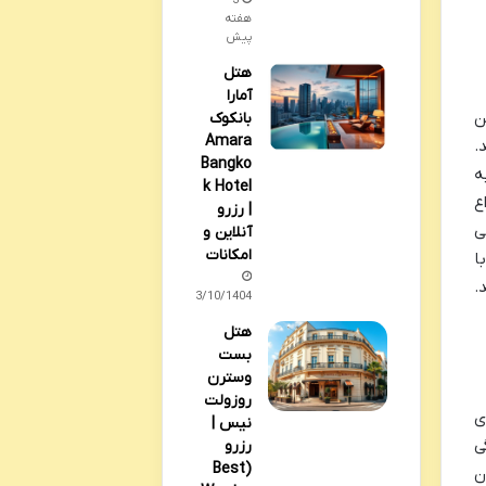
3
هفته
پیش
هتل
آمارا
ن
بانکوک
Amara
.
Bangko
به
k Hotel
ع
| رزرو
ی
آنلاین و
امکانات
ا
.
03/10/1404
هتل
بست
وسترن
روزولت
ی
نیس |
ی
رزرو
(Best
ن