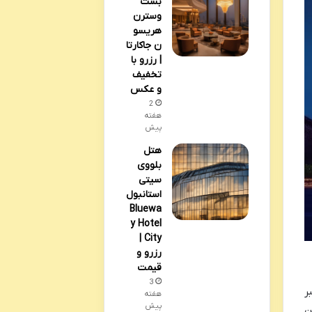
بست
وسترن
هریسو
ن جاکارتا
| رزرو با
تخفیف
و عکس
2
هفته
پیش
هتل
بلووی
سیتی
استانبول
Bluewa
y Hotel
City |
رزرو و
قیمت
3
ر
هفته
پیش
ن