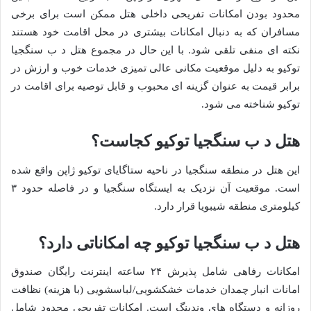
محدود بودن امکانات تفریحی داخلی هتل ممکن است برای برخی
مسافران که به دنبال امکانات بیشتری در محل اقامت خود هستند
نکته ای منفی تلقی شود. با این حال در مجموع هتل د ب سنگجیا
توکیو به دلیل موقعیت مکانی عالی تمیزی خدمات خوب و ارزش در
برابر قیمت به عنوان گزینه ای محبوب و قابل توصیه برای اقامت در
توکیو شناخته می شود.
هتل د ب سنگجیا توکیو کجاست؟
این هتل در منطقه سنگجیا در ناحیه ستاگایای توکیو ژاپن واقع شده
است. موقعیت آن نزدیک به ایستگاه سنگجیا و در فاصله حدود ۳
کیلومتری منطقه شیبویا قرار دارد.
هتل د ب سنگجیا توکیو چه امکاناتی دارد؟
امکانات رفاهی شامل پذیرش ۲۴ ساعته اینترنت رایگان صندوق
امانات انبار چمدان خدمات خشکشویی/لباسشویی (با هزینه) نظافت
روزانه و دستگاه های وندینگ است. امکانات تفریحی محدود شامل