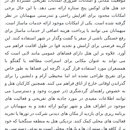
موقعیت مکانی و امکانات ضروری امکانات تفریحی گسترده ای در
حد هتل های لوکس پنج ستاره ارائه نمی دهد. با این حال برخی
امکانات محدود برای افزایش راحتی و تندرستی میهمانان در نظر
گرفته شده است. یکی از امکانات موجود ارائه خدمات ماساژ است.
میهمانان می توانند با پرداخت هزینه اضافی از خدمات ماساژ برای
رفع خستگی ناشی از سفر یا گشت وگذار در شهر استفاده کنند. این
گزینه فرصتی برای آرامش و تجدید قوا در طول اقامت فراهم می
آورد. علاوه بر این هتل دارای فضاهای عمومی مانند لابی است که
می تواند به عنوان مکانی برای استراحت مطالعه یا گفتگو با
همسفران مورد استفاده قرار گیرد. اگرچه این فضاها به طور خاص
برای تفریح طراحی نشده اند اما محیطی آرام و دلنشین را برای
گذراندن اوقاتی خارج از اتاق فراهم می کنند. همچنین کارکنان هتل و
به خصوص راهنمای گردشگری (در صورت وجود و دسترسی) می
توانند اطلاعات مفیدی در مورد جاذبه های تفریحی و فعالیت های
موجود در اطراف هتل و شهر توکیو ارائه دهند و به میهمانان در
برنامه ریزی برای بازدید از مکان های دیدنی شرکت در تورها یا تجربه
فعالیت های محلی کمک کنند. نزدیکی هتل به منطقه سنگجیا که خود
پر از کافه ها رستوران ها و بارهای محلی است به نوعی دسترسی به