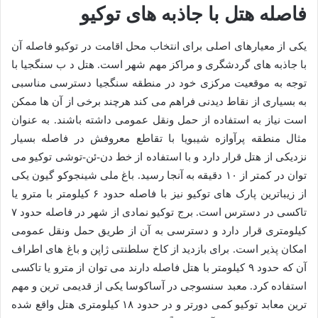
فاصله هتل با جاذبه های توکیو
یکی از معیارهای اصلی برای انتخاب محل اقامت در توکیو فاصله آن
با جاذبه های گردشگری و مراکز مهم شهر است. هتل د ب سنگجیا با
توجه به موقعیت مرکزی خود در منطقه سنگجیا دسترسی مناسبی
به بسیاری از نقاط دیدنی فراهم می کند هرچند برخی از آن ها ممکن
است نیاز به استفاده از حمل ونقل عمومی داشته باشند. به عنوان
مثال منطقه پرآوازه شیبویا با تقاطع معروفش در فاصله بسیار
نزدیکی از هتل قرار دارد و با استفاده از خط دن-ئن-توشی توکیو می
توان در کمتر از ۱۰ دقیقه به آنجا رسید. باغ ملی شینجوکو گیون یکی
از زیباترین پارک های توکیو نیز با فاصله حدود ۶ کیلومتر با مترو یا
تاکسی در دسترس است. برج توکیو نمادی از شهر در فاصله حدود ۷
کیلومتری قرار دارد و دسترسی به آن از طریق حمل ونقل عمومی
امکان پذیر است. برای بازدید از کاخ سلطنتی ژاپن و باغ های اطراف
آن که حدود ۹ کیلومتر با هتل فاصله دارند می توان از مترو یا تاکسی
استفاده کرد. معبد سنسوجی در آساکوسا یکی از قدیمی ترین و مهم
ترین معابد توکیو کمی دورتر و در حدود ۱۸ کیلومتری هتل واقع شده