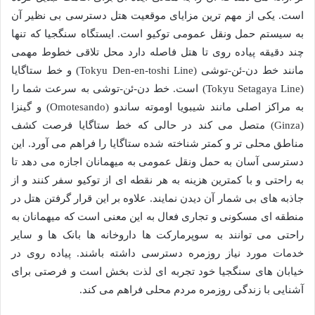
است. یکی از مهم ترین مزایای موقعیت هتل دسترسی بی نظیر آن
به سیستم حمل ونقل عمومی توکیو است. ایستگاه سنگجیا که تنها
چند دقیقه پیاده روی تا هتل فاصله دارد محل تلاقی خطوط مهمی
مانند خط دن-ئن-توشی (Tokyu Den-en-toshi Line) و خط ستاگایا
(Tokyu Setagaya Line) است. خط دن-ئن-توشی به سرعت شما را
به مراکز اصلی مانند شیبویا اوموته ساندو (Omotesando) و گینزا
(Ginza) متصل می کند در حالی که خط ستاگایا فرصت کشف
مناطق محلی تر و کمتر شناخته شده ستاگایا را فراهم می آورد. این
دسترسی آسان به حمل ونقل عمومی به میهمانان اجازه می دهد تا
به راحتی و با کمترین هزینه به هر نقطه ای از توکیو سفر کنند و از
جاذبه های بی شمار آن دیدن نمایند. علاوه بر این قرار گرفتن هتل در
منطقه ای مسکونی و تجاری فعال به این معنی است که میهمانان به
راحتی می توانند به سوپرمارکت ها داروخانه ها بانک ها و سایر
خدمات مورد نیاز روزمره دسترسی داشته باشند. پیاده روی در
خیابان های سنگجیا خود تجربه ای لذت بخش است و فرصتی برای
آشنایی با زندگی روزمره مردم محلی فراهم می کند.