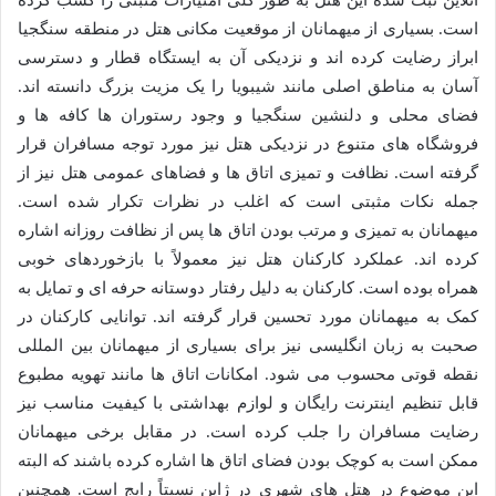
آنلاین ثبت شده این هتل به طور کلی امتیازات مثبتی را کسب کرده
است. بسیاری از میهمانان از موقعیت مکانی هتل در منطقه سنگجیا
ابراز رضایت کرده اند و نزدیکی آن به ایستگاه قطار و دسترسی
آسان به مناطق اصلی مانند شیبویا را یک مزیت بزرگ دانسته اند.
فضای محلی و دلنشین سنگجیا و وجود رستوران ها کافه ها و
فروشگاه های متنوع در نزدیکی هتل نیز مورد توجه مسافران قرار
گرفته است. نظافت و تمیزی اتاق ها و فضاهای عمومی هتل نیز از
جمله نکات مثبتی است که اغلب در نظرات تکرار شده است.
میهمانان به تمیزی و مرتب بودن اتاق ها پس از نظافت روزانه اشاره
کرده اند. عملکرد کارکنان هتل نیز معمولاً با بازخوردهای خوبی
همراه بوده است. کارکنان به دلیل رفتار دوستانه حرفه ای و تمایل به
کمک به میهمانان مورد تحسین قرار گرفته اند. توانایی کارکنان در
صحبت به زبان انگلیسی نیز برای بسیاری از میهمانان بین المللی
نقطه قوتی محسوب می شود. امکانات اتاق ها مانند تهویه مطبوع
قابل تنظیم اینترنت رایگان و لوازم بهداشتی با کیفیت مناسب نیز
رضایت مسافران را جلب کرده است. در مقابل برخی میهمانان
ممکن است به کوچک بودن فضای اتاق ها اشاره کرده باشند که البته
این موضوع در هتل های شهری در ژاپن نسبتاً رایج است. همچنین