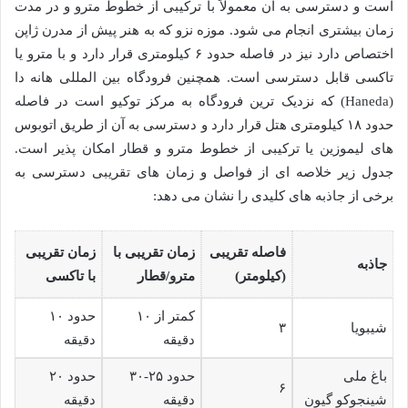
است و دسترسی به آن معمولاً با ترکیبی از خطوط مترو و در مدت
زمان بیشتری انجام می شود. موزه نزو که به هنر پیش از مدرن ژاپن
اختصاص دارد نیز در فاصله حدود ۶ کیلومتری قرار دارد و با مترو یا
تاکسی قابل دسترسی است. همچنین فرودگاه بین المللی هانه دا
(Haneda) که نزدیک ترین فرودگاه به مرکز توکیو است در فاصله
حدود ۱۸ کیلومتری هتل قرار دارد و دسترسی به آن از طریق اتوبوس
های لیموزین یا ترکیبی از خطوط مترو و قطار امکان پذیر است.
جدول زیر خلاصه ای از فواصل و زمان های تقریبی دسترسی به
برخی از جاذبه های کلیدی را نشان می دهد:
فاصله تقریبی
زمان تقریبی با
زمان تقریبی
جاذبه
(کیلومتر)
مترو/قطار
با تاکسی
کمتر از ۱۰
حدود ۱۰
شیبویا
۳
دقیقه
دقیقه
باغ ملی
حدود ۲۵-۳۰
حدود ۲۰
۶
شینجوکو گیون
دقیقه
دقیقه