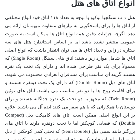
انواع اتاق های هتل
هتل د ب سنگجیا توکیو با توجه به تعداد ۱۱۸ اتاق خود انواع مختلفی
از اتاق ها را برای پاسخگویی به نیازهای متفاوت میهمانان ارائه می
دهد. اگرچه جزئیات دقیق همه انواع اتاق ها ممکن است به صورت
عمومی منتشر نشده باشد اما بر اساس استاندارد هتل های سه
ستاره در ژاپن و تعداد اتاق ها می توان انتظار داشت که انواع اصلی
اتاق ها شامل موارد زیر باشند: اتاق های سینگل (Single Room) که
معمولاً برای یک نفر طراحی شده اند و دارای یک تخت یک نفره
هستند گزینه ای مناسب برای مسافران انفرادی محسوب می شوند.
اتاق های دبل (Double Room) که دارای یک تخت دونفره هستند و
برای اقامت زوج ها یا دو نفر مناسب می باشند. اتاق های توئین
(Twin Room) که مجهز به دو تخت یک نفره جداگانه هستند و برای
دوستان یا همکارانی که با هم سفر می کنند ایده آل می باشند. علاوه
بر این انواع اصلی ممکن است اتاق های کامپکت دبل (Compact
Double) که فضایی کوچکتر اما با تخت دونفره دارند یا اتاق های
بزرگتر مانند سمی دبل (Semi Double) که تختی کمی کوچکتر از دبل
دارند اما برای استفاده یک نفر فضای بیشتری فراهم می کنند نیز در