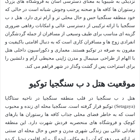
نزدیکی به شیبویا به معنای دسترسی آسان به فروشگاه های بزرگ
رستوران ها کافه ها و صحنه پرجنب وجوش شبانه است در حالی که
خود منطقه سنگجیا حس و حال محلی تر و آرام تری دارد. هتل د ب
سنگجیا با ارائه ترکیبی از دسترسی عالی و امکانات رفاهی ضروری
گزینه ای مناسب برای طیف وسیعی از مسافران از جمله گردشگران
انفرادی زوج ها و مسافران کاری است که به دنبال اقامتی باکیفیت و
مقرون به صرفه در توکیو هستند. معماری و دکوراسیون داخلی هتل
با الهام از طراحی مینیمال و مدرن ژاپنی محیطی آرام و دلنشین را
برای استراحت پس از گشت وگذار در شهر فراهم می کند.
موقعیت هتل د ب سنگجیا توکیو
هتل د ب سنگجیا در قلب منطقه سنگجیا در ناحیه ستاگایا
(Setagaya) توکیو قرار گرفته است. سنگجیا محله ای زنده و محبوب
است که به خاطر فضای محلی جذاب کافه ها رستوران ها بارهای
کوچک و فروشگاه های منحصربه فردش شهرت دارد. این منطقه
تعادلی عالی بین زندگی شهری مدرن و حس و حال محله ای سنتی
تر ارائه می دهد که آن را به مکانی ایده آل برای اقامت تبدیل کرده