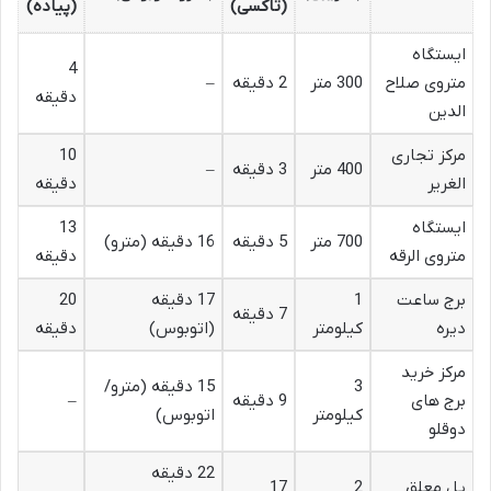
(تاکسی)
(پیاده)
ایستگاه
4
متروی صلاح
300 متر
2 دقیقه
–
دقیقه
الدین
مرکز تجاری
10
400 متر
3 دقیقه
–
الغریر
دقیقه
ایستگاه
13
700 متر
5 دقیقه
16 دقیقه (مترو)
متروی الرقه
دقیقه
برج ساعت
1
17 دقیقه
20
7 دقیقه
دیره
کیلومتر
(اتوبوس)
دقیقه
مرکز خرید
3
15 دقیقه (مترو/
برج های
9 دقیقه
–
کیلومتر
اتوبوس)
دوقلو
22 دقیقه
پل معلق
2
17