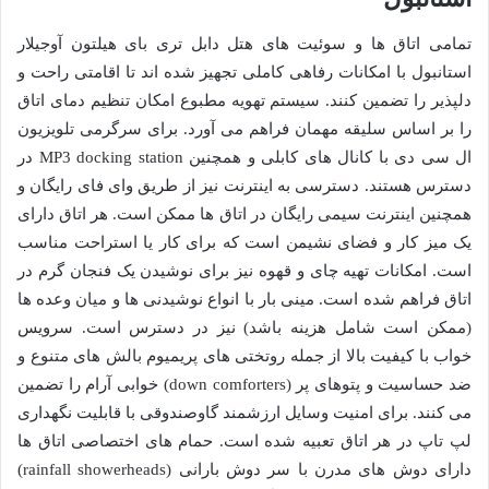
تمامی اتاق ها و سوئیت های هتل دابل تری بای هیلتون آوجیلار
استانبول با امکانات رفاهی کاملی تجهیز شده اند تا اقامتی راحت و
دلپذیر را تضمین کنند. سیستم تهویه مطبوع امکان تنظیم دمای اتاق
را بر اساس سلیقه مهمان فراهم می آورد. برای سرگرمی تلویزیون
ال سی دی با کانال های کابلی و همچنین MP3 docking station در
دسترس هستند. دسترسی به اینترنت نیز از طریق وای فای رایگان و
همچنین اینترنت سیمی رایگان در اتاق ها ممکن است. هر اتاق دارای
یک میز کار و فضای نشیمن است که برای کار یا استراحت مناسب
است. امکانات تهیه چای و قهوه نیز برای نوشیدن یک فنجان گرم در
اتاق فراهم شده است. مینی بار با انواع نوشیدنی ها و میان وعده ها
(ممکن است شامل هزینه باشد) نیز در دسترس است. سرویس
خواب با کیفیت بالا از جمله روتختی های پریمیوم بالش های متنوع و
ضد حساسیت و پتوهای پر (down comforters) خوابی آرام را تضمین
می کنند. برای امنیت وسایل ارزشمند گاوصندوقی با قابلیت نگهداری
لپ تاپ در هر اتاق تعبیه شده است. حمام های اختصاصی اتاق ها
دارای دوش های مدرن با سر دوش بارانی (rainfall showerheads)