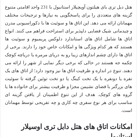
هتل دبل تری بای هیلتون آویچیلار استانبول با 231 واحد اقامتی متنوع
گزینه های متعددی را برای پاسخگویی به نیازها و ترجیحات مختلف
مهمانان ارائه می دهد. این اتاق ها و سوئیت ها با دکوراسیونی مدرن
و چیدمانی شیک فضایی دلپذیر برای استراحت فراهم می کنند. انواع
اتاق ها شامل اتاق های استاندارد دلوکس پریمیوم و سوئیت ها
هستند که هر کدام ویژگی ها و امکانات خاص خود را دارند. برخی از
اتاق ها دارای چشم اندازهای زیبا رو به دریای مرمره یا دریاچه کوچک
چکمه جه هستند در حالی که برخی دیگر نمایی از شهر را ارائه می
دهند. تنوع در اندازه و ظرفیت اتاق ها نیز وجود دارد؛ از اتاق های یک
نفره یا دونفره با یک تخت کینگ یا دو تخت توئین گرفته تا سوئیت
های بزرگتر با فضای نشیمن مجزا و ظرفیت بیشتر برای خانواده ها یا
گروه های کوچک. هدف از این تنوع اطمینان از یافتن گزینه ای
مناسب برای هر نوع سفری چه کاری و چه تفریحی توسط مهمانان
است.
امکانات اتاق های هتل دابل تری اوسیلار
استانبول