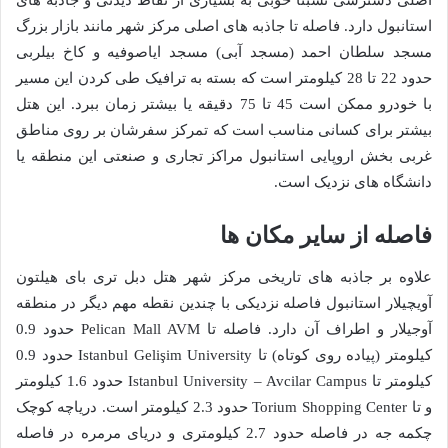
اصلی دسترسی نسبتاً خوبی به بسیاری از نقاط دیدنی و جاذبه های
استانبول دارد. فاصله تا جاذبه های اصلی مرکز شهر مانند بازار بزرگ
مسجد سلطان احمد (مسجد آبی) مسجد ایاصوفیه و کاخ بیلربی
حدود 22 تا 28 کیلومتر است که بسته به ترافیک طی کردن این مسیر
با خودرو ممکن است 45 تا 75 دقیقه یا بیشتر زمان ببرد. این هتل
بیشتر برای کسانی مناسب است که تمرکز سفرشان بر روی مناطق
غربی بخش اروپایی استانبول مراکز تجاری و صنعتی این منطقه یا
دانشگاه های نزدیک است.
فاصله از سایر مکان ها
علاوه بر جاذبه های تاریخی مرکز شهر هتل دبل تری بای هیلتون
آویچیلار استانبول فاصله نزدیکی با چندین نقطه مهم دیگر در منطقه
آوجیلار و اطراف آن دارد. فاصله تا Pelican Mall AVM حدود 0.9
کیلومتر (پیاده روی کوتاه) تا Istanbul Gelişim University حدود 0.9
کیلومتر تا Istanbul University – Avcilar Campus حدود 1.6 کیلومتر
و تا Torium Shopping Center حدود 2.3 کیلومتر است. دریاچه کوچک
چکمه جه در فاصله حدود 2.7 کیلومتری و دریای مرمره در فاصله