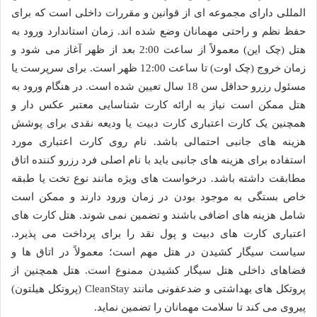
المللی دارای مجموعه ای از قوانین و مقررات داخلی است که برای
حفظ نظم و راحتی مهمانان وضع شده اند. زمان استاندارد ورود به
هتل (چک این) معمولاً از ساعت 2:00 بعد از ظهر آغاز می شود و
زمان خروج (چک اوت) تا ساعت 12:00 ظهر است. برای سرپرست یا
مسئول رزرو حداقل سن 18 سال تعیین شده است. در هنگام ورود به
هتل ممکن است نیاز به ارائه کارت شناسایی معتبر عکس دار و
همچنین یک کارت اعتباری کارت دبیت یا ودیعه نقدی برای پوشش
هزینه های جانبی احتمالی باشد. نام روی کارت اعتباری مورد
استفاده برای هزینه های جانبی باید با نام اصلی فرد رزرو کننده اتاق
مطابقت داشته باشد. درخواست های ویژه مانند نوع تخت یا طبقه
خاص بستگی به موجود بودن در زمان ورود دارند و ممکن است
شامل هزینه های اضافی باشند و تضمین نمی شوند. هتل کارت های
اعتباری کارت های دبیت و پول نقد را برای پرداخت می پذیرد.
سیاست سیگار کشیدن در هتل مهم است؛ معمولاً در اتاق ها و
فضاهای داخلی هتل سیگار کشیدن ممنوع است. هتل همچنین از
پروتکل های بهداشتی و ضدعفونی مانند CleanStay (پروتکل هیلتون)
پیروی می کند تا سلامت مهمانان را تضمین نماید.