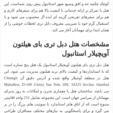
کوچک چکمه جه و افق وسیع شهر استانبول پیش روی شماست. این
هتل با تمرکز بر ارائه خدماتی با کیفیت بالا هم برای سفرهای کاری و
هم برای سفرهای تفریحی گزینه ای ایده آل محسوب می شود و با
استقبال گرم خود با شیرینی معروف دابل تری لحظات خوشی را از
همان ابتدا برای مهمانان آغاز می کند.
مشخصات هتل دبل تری بای هیلتون
آویچیلار استانبول
هتل دبل تری بای هیلتون آویچیلار استانبول یک هتل پنج ستاره است
که با استانداردها و کیفیت بالای برند هیلتون مدیریت می شود. این
هتل در منطقه آوجیلار واقع شده و آدرس دقیق آن Cihangir
Mahallesi, D-100 Güney Yan Yolu 289, 34325 Avcilar, Istanbul
می باشد. ساختمان هتل با معماری مدرن و امکانات به روز پذیرای
مهمانان از سراسر جهان است. این مجموعه شامل 231 واحد اقامتی
متنوع است که از اتاق های استاندارد تا سوئیت های بزرگ را در بر
می گیرد و برای پاسخگویی به نیازهای مختلف مسافران طراحی