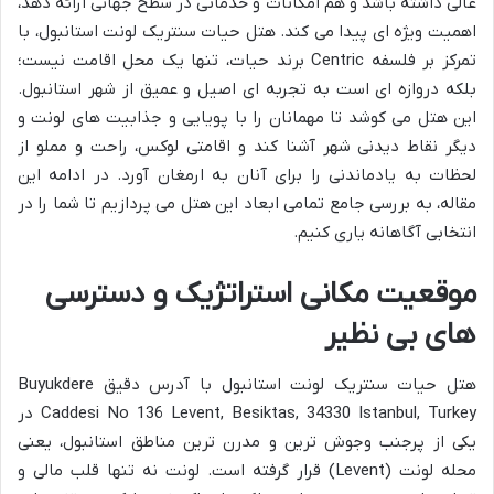
عالی داشته باشد و هم امکانات و خدماتی در سطح جهانی ارائه دهد،
اهمیت ویژه ای پیدا می کند. هتل حیات سنتریک لونت استانبول، با
تمرکز بر فلسفه Centric برند حیات، تنها یک محل اقامت نیست؛
بلکه دروازه ای است به تجربه ای اصیل و عمیق از شهر استانبول.
این هتل می کوشد تا مهمانان را با پویایی و جذابیت های لونت و
دیگر نقاط دیدنی شهر آشنا کند و اقامتی لوکس، راحت و مملو از
لحظات به یادماندنی را برای آنان به ارمغان آورد. در ادامه این
مقاله، به بررسی جامع تمامی ابعاد این هتل می پردازیم تا شما را در
انتخابی آگاهانه یاری کنیم.
موقعیت مکانی استراتژیک و دسترسی
های بی نظیر
هتل حیات سنتریک لونت استانبول با آدرس دقیق Buyukdere
Caddesi No 136 Levent, Besiktas, 34330 Istanbul, Turkey در
یکی از پرجنب وجوش ترین و مدرن ترین مناطق استانبول، یعنی
محله لونت (Levent) قرار گرفته است. لونت نه تنها قلب مالی و