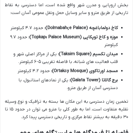
بخش اروپایی و مدرن شهر واقع شده است، اما دسترسی به نقاط
تاریخی از طریق مترو و سایر وسایل حمل ونقل عمومی آسان است:
کاخ دولماباغچه (Dolmabahçe Palace):
حدود ۴.۷ کیلومتر
موزه و کاخ توپکاپی (Topkapı Palace Museum):
حدود ۹.۷
کیلومتر
میدان تکسیم (Taksim Square):
یکی از مراکز اصلی شهر و
قلب فعالیت های شبانه، با فاصله تقریبی ۵-۶ کیلومتر.
مسجد اورتاکوی (Ortaköy Mosque):
حدود ۴.۲ کیلومتر
برج گالاتا (Galata Tower):
یکی از نمادهای استانبول، با
دسترسی آسان از طریق مترو.
تخمین زمان دسترسی به این مکان ها بسته به ترافیک و نوع وسیله
نقلیه متفاوت است، اما به طور کلی با مترو می توان در حدود ۱۵ تا
۳۰ دقیقه به بیشتر نقاط مرکزی و تاریخی دسترسی پیدا کرد.
فاصله تا فرودگاه ها و ایستگاه های مهم