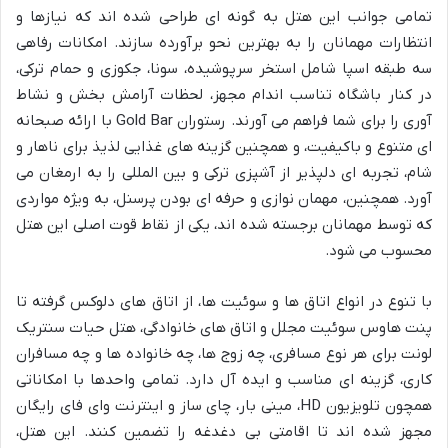
تمامی جوانب این هتل به گونه ای طراحی شده اند که نیازها و
انتظارات مهمانان را به بهترین نحو برآورده سازند. امکانات رفاهی
سه طبقه اسپا شامل استخر سرپوشیده، سونا، جکوزی و حمام ترکی،
در کنار باشگاه تناسب اندام مجهز، لحظات آرامش بخش و نشاط
آوری را برای شما فراهم می آورند. رستوران Gold Bar با ارائه صبحانه
ای متنوع و باکیفیت، و همچنین گزینه های غذایی لذیذ برای ناهار و
شام، تجربه ای دلپذیر از آشپزی ترکی و بین المللی را به ارمغان می
آورد. همچنین، مهمان نوازی و حرفه ای بودن پرسنل، به ویژه مواردی
که توسط مهمانان برجسته شده اند، یکی از نقاط قوت اصلی این هتل
محسوب می شود.
با تنوع در انواع اتاق ها و سوئیت ها، از اتاق های دلوکس گرفته تا
پنت هاوس سوئیت مجلل و اتاق های خانوادگی، هتل حیات سنتریک
لونت برای هر نوع مسافری، چه زوج ها، چه خانواده ها و چه مسافران
کاری، گزینه ای مناسب و ایده آل دارد. تمامی واحدها با امکاناتی
همچون تلویزیون HD، مینی بار، چای ساز و اینترنت وای فای رایگان
مجهز شده اند تا اقامتی بی دغدغه را تضمین کنند. این هتل،