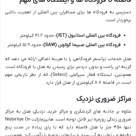
دسترسی به فرودگاه ها برای مسافران بین المللی از اهمیت بالایی
برخوردار است:
فرودگاه بین المللی استانبول (IST):
حدود ۴۱.۲ کیلومتر
فرودگاه بین المللی صبیحا گوکچن (SAW):
حدود ۵۱.۹ کیلومتر
هتل خدمات ترانسفر فرودگاهی را با هزینه اضافی ارائه می دهد که
گزینه ای راحت و بدون دردسر برای رسیدن به هتل یا فرودگاه است.
همچنین، ایستگاه قطار سیرکجی (Sirkeci)، که از نظر تاریخی مهم
است، در فاصله ۸.۷ کیلومتری از هتل قرار دارد.
مراکز ضروری نزدیک
علاوه بر جاذبه های گردشگری و مراکز خرید، نزدیکی هتل به مراکز
ضروری زندگی روزمره نیز قابل توجه است. هایپرمارکت Nisbetiye On
تنها ۴۵۰ متر با هتل فاصله دارد که با پای پیاده در مدت پنج
دقیقه می توان به آن رسید و نیازهای روزمره را تأمین کرد. همچنین،