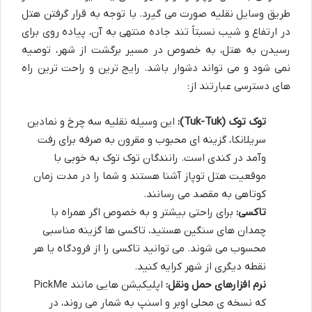
طریق وسایل نقلیه صورت می گیرد. با توجه به قرار گرفتن هتل
در ارتفاع و شیب نسبتاً تند جاده منتهی به آن، پیاده روی برای
رسیدن به هتل، به خصوص در مسیر برگشت از شهر، توصیه
نمی شود و می تواند دشوار باشد. رایج ترین و راحت ترین راه
های دسترسی عبارتند از:
توک توک (Tuk-Tuk):
این وسیله نقلیه سه چرخ و نمادین
سریلانکا، گزینه ای محبوب و مقرون به صرفه برای رفت
وآمد در کندی است. رانندگان توک توک به خوبی با
موقعیت هتل توپاز آشنا هستند و شما را در مدت زمان
کوتاهی به مقصد می رسانند.
تاکسی:
برای راحتی بیشتر و به خصوص اگر همراه با
چمدان های سنگین هستید، تاکسی ها گزینه مناسبی
محسوب می شوند. می توانید تاکسی را از فرودگاه یا هر
نقطه دیگری از شهر کرایه کنید.
نرم افزارهای حمل ونقل:
اپلیکیشن هایی مانند PickMe
که نسخه ی محلی اوبر و اسنپ به شمار می روند، در