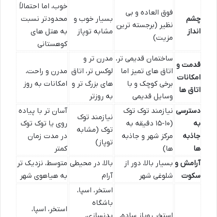
خوب، اما احتمالاً
فوق العاده و بی
چشم
بسیار خوب و
محدودتر نسبت
نظیر (برجسته ترین
انداز
مشابه توپاز
به هتل های
مزیت)
کوهستانی
ساختمان قدیمی تر،
مدرن تر و
قدمت و
اتاق های تمیز اما
لوکس تر، اتاق
مدرن و راحت،
امکانات
برخی کوچک و با
های بزرگ تر و
امکانات به روز
اتاق ها
وسایل قدیمی
به روزتر
دسترسی
نیازمند توک توک
آسان تر با پیاده
نیازمند توک
به
(۱۰-۱۵ دقیقه به
روی یا توک توک
توک (مشابه
جاذبه
مرکز شهر و جاذبه
در مدت زمان
توپاز)
ها
ها)
کمتر
آرامش و
بسیار بالا، دور از
بالا، در محیطی
متوسط، نزدیک تر
سکوت
شلوغی شهر
آرام
به هیاهوی شهر
استخر، اسپا،
باشگاه
استخر، اسپا،
استخر روباز ساده،
بدنسازی،