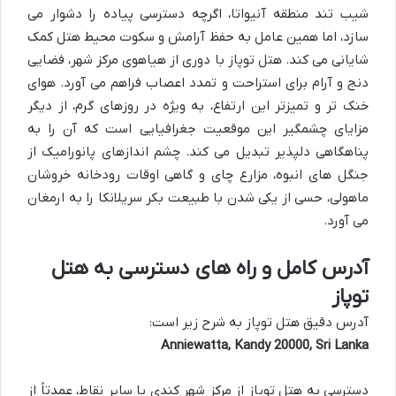
شیب تند منطقه آنیواتا، اگرچه دسترسی پیاده را دشوار می
سازد، اما همین عامل به حفظ آرامش و سکوت محیط هتل کمک
شایانی می کند. هتل توپاز با دوری از هیاهوی مرکز شهر، فضایی
دنج و آرام برای استراحت و تمدد اعصاب فراهم می آورد. هوای
خنک تر و تمیزتر این ارتفاع، به ویژه در روزهای گرم، از دیگر
مزایای چشمگیر این موقعیت جغرافیایی است که آن را به
پناهگاهی دلپذیر تبدیل می کند. چشم اندازهای پانورامیک از
جنگل های انبوه، مزارع چای و گاهی اوقات رودخانه خروشان
ماهولی، حسی از یکی شدن با طبیعت بکر سریلانکا را به ارمغان
می آورد.
آدرس کامل و راه های دسترسی به هتل
توپاز
آدرس دقیق هتل توپاز به شرح زیر است:
Anniewatta, Kandy 20000, Sri Lanka
دسترسی به هتل توپاز از مرکز شهر کندی یا سایر نقاط، عمدتاً از