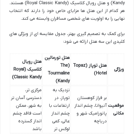
Kandy) و هتل رویال کلاسیک (Royal Classic Kandy) هستند.
هر کدام از این هتل ها مزایای خاص خود را دارند که انتخاب
نهایی را به اولویت های شخصی مسافران وابسته می کند.
برای کمک به تصمیم گیری بهتر، جدول مقایسه ای از ویژگی های
کلیدی این سه هتل ارائه می شود:
هتل تورمالین
هتل رویال
هتل توپاز (Topaz
(The
ویژگی
کلاسیک (Royal
Tourmaline
Hotel)
Classic Kandy)
Kandy)
نزدیک به
مرکزی تر،
بر فراز کوهستان
توپاز، در
دسترسی آسان تر
موقعیت
آنیواتا، چشم انداز
ارتفاعات با
به شهر، ممکن
مکانی
پانورامیک شهر و
چشم انداز
است فاقد چشم
دریاچه
عالی، کمی
انداز گسترده
لوکس تر
باشد