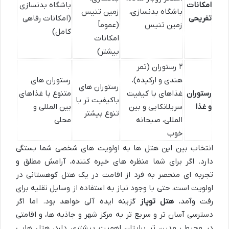
امکانات
باشگاه بدنسازی
باشگاه بدنسازی،
زمین تنیس
تفریحی
(امکانات رفاهی
زمین تنیس
(عموماً
کامل)
امکانات
بیشتر)
۲ رستوران (تمر
هندی و ارکیده)،
رستوران های
رستوران های
رستوران
غذاهای با کیفیت
متنوع با غذاهای
باکیفیت تر با
و غذا
سریلانکایی و بین
بین المللی و
تنوع بیشتر
المللی، صبحانه
محلی
خوب
انتخاب بین این هتل ها به اولویت های شخصی شما بستگی
دارد. اگر برای شما منظره های خیره کننده، آرامش مطلق و
تجربه ای منحصر به فرد از اقامت در یک هتل کوهستانی در
اولویت است، حتی با وجود نیاز به استفاده از وسایل نقلیه برای
رفت وآمد،
هتل توپاز
گزینه ایده آلی خواهد بود. اما اگر
دسترسی آسان تر و سریع تر به مرکز شهر و جاذبه ها، و اقامتی
در محیطی مدرن تر برایتان اهمیت بیشتری دارد، هتل هایی