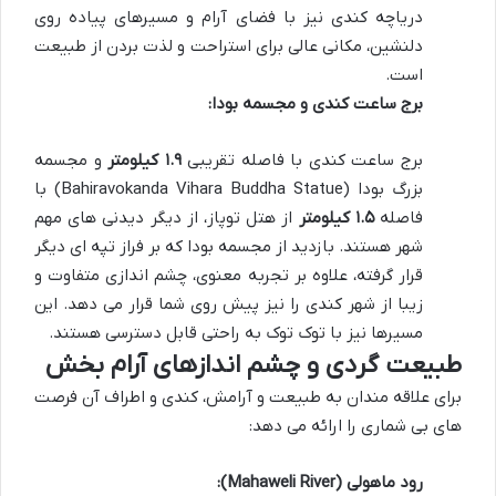
دریاچه کندی نیز با فضای آرام و مسیرهای پیاده روی
دلنشین، مکانی عالی برای استراحت و لذت بردن از طبیعت
است.
برج ساعت کندی و مجسمه بودا:
برج ساعت کندی با فاصله تقریبی
۱.۹ کیلومتر
و مجسمه
بزرگ بودا (Bahiravokanda Vihara Buddha Statue) با
فاصله
۱.۵ کیلومتر
از هتل توپاز، از دیگر دیدنی های مهم
شهر هستند. بازدید از مجسمه بودا که بر فراز تپه ای دیگر
قرار گرفته، علاوه بر تجربه معنوی، چشم اندازی متفاوت و
زیبا از شهر کندی را نیز پیش روی شما قرار می دهد. این
مسیرها نیز با توک توک به راحتی قابل دسترسی هستند.
طبیعت گردی و چشم اندازهای آرام بخش
برای علاقه مندان به طبیعت و آرامش، کندی و اطراف آن فرصت
های بی شماری را ارائه می دهد:
رود ماهولی (Mahaweli River):