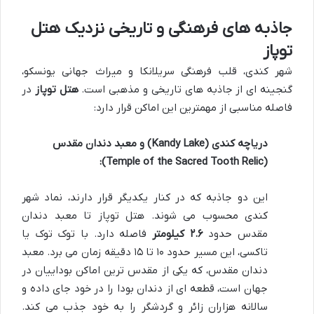
جاذبه های فرهنگی و تاریخی نزدیک هتل
توپاز
شهر کندی، قلب فرهنگی سریلانکا و میراث جهانی یونسکو،
گنجینه ای از جاذبه های تاریخی و مذهبی است.
هتل توپاز
در
فاصله مناسبی از مهمترین این اماکن قرار دارد:
دریاچه کندی (Kandy Lake) و معبد دندان مقدس
(Temple of the Sacred Tooth Relic):
این دو جاذبه که در کنار یکدیگر قرار دارند، نماد شهر
کندی محسوب می شوند. هتل توپاز تا معبد دندان
مقدس حدود
۲.۶ کیلومتر
فاصله دارد. با توک توک یا
تاکسی، این مسیر حدود ۱۰ تا ۱۵ دقیقه زمان می برد. معبد
دندان مقدس، که یکی از مقدس ترین اماکن بوداییان در
جهان است، قطعه ای از دندان بودا را در خود جای داده و
سالانه هزاران زائر و گردشگر را به خود جذب می کند.