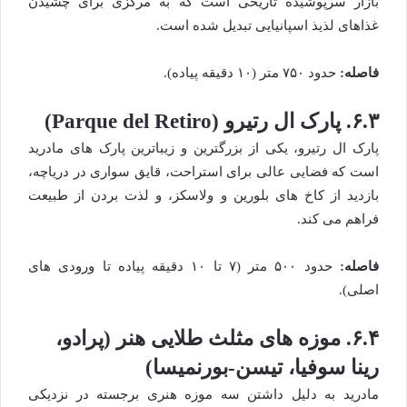
بازار سرپوشیده تاریخی است که به مرکزی برای چشیدن
غذاهای لذیذ اسپانیایی تبدیل شده است.
فاصله:
حدود ۷۵۰ متر (۱۰ دقیقه پیاده).
۶.۳. پارک ال رتیرو (Parque del Retiro)
پارک ال رتیرو، یکی از بزرگترین و زیباترین پارک های مادرید
است که فضایی عالی برای استراحت، قایق سواری در دریاچه،
بازدید از کاخ های بلورین و ولاسکز، و لذت بردن از طبیعت
فراهم می کند.
فاصله:
حدود ۵۰۰ متر (۷ تا ۱۰ دقیقه پیاده تا ورودی های
اصلی).
۶.۴. موزه های مثلث طلایی هنر (پرادو،
رینا سوفیا، تیسن-بورنمیسا)
مادرید به دلیل داشتن سه موزه هنری برجسته در نزدیکی