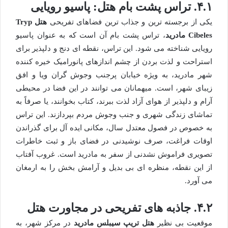
۴.۱. تراس پشت بام هتل: پاسیو رویایی
یکی از برجسته ترین و جذاب ترین فضاهای تفریحی
هتل Tryp
Cibeles مادرید
، تراس پشت بام آن است که به عنوان پاسیو
رویایی شناخته می شود. این تراس، نقطه ای دنج و دلپذیر برای
استراحت و لذت بردن از چشم اندازهای پانورامیک خیره کننده
شهر مادرید، به ویژه خیابان پرجنب وجوش گران ویا و افق
زیبای شهر، است. میهمانان می توانند در این فضا در محیطی
آرام و دلپذیر از هوای آزاد لذت ببرند، کتاب بخوانند، یا صرفاً به
تماشای زندگی شهری و جنب وجوش مردم بپردازند. این تراس
به خصوص در فصول معتدل سال، مکانی ایده آل برای گذراندن
اوقات فراغت، صرف نوشیدنی در فضای باز و ثبت خاطرات
تصویری فراموش نشدنی از سفر به مادرید است. غروب آفتاب
از این نقطه، منظره ای بی بدیل و آرامش بخش را به ارمغان
می آورد.
۴.۲. جاذبه های تفریحی در مجاورت هتل
موقعیت بی نظیر
هتل تریپ سیبلس مادرید
در مرکز شهر، به