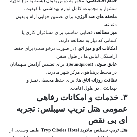
حمام اختصاصی:
مجهز به دوش یا وان (بسته به نوع اتاق)،
سشوار و مجموعه کامل لوازم بهداشتی با کیفیت.
ملحفه های ضد آلرژی:
برای تضمین خوابی آرام و بدون
دغدغه.
میز مطالعه:
فضایی مناسب برای مسافران کاری یا
کسانی که نیاز به مطالعه دارند.
امکانات اتو و میز اتو:
(در صورت درخواست) برای حفظ
آراستگی لباس ها در طول سفر.
عایق صوتی (Soundproof):
برای تضمین آرامش میهمانان
در محیط پرهیاهوی مرکز شهر مادرید.
نظافت روزانه اتاق ها:
برای حفظ محیطی تمیز و
بهداشتی در طول اقامت.
۳. خدمات و امکانات رفاهی
عمومی هتل تریپ سیبلس: تجربه
ای بی نقص
هتل تریپ سیبلس مادرید Tryp Cibeles Hotel
طیف وسیعی از