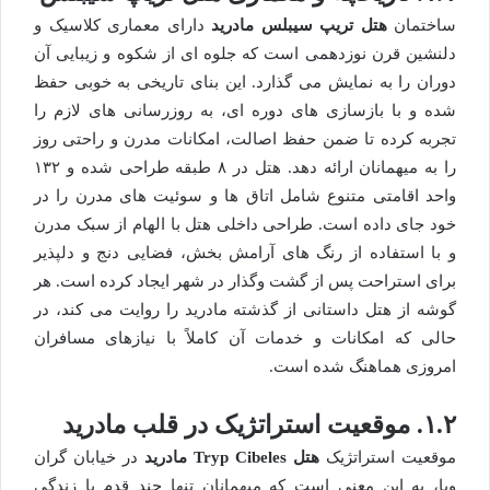
ساختمان
هتل تریپ سیبلس مادرید
دارای معماری کلاسیک و
دلنشین قرن نوزدهمی است که جلوه ای از شکوه و زیبایی آن
دوران را به نمایش می گذارد. این بنای تاریخی به خوبی حفظ
شده و با بازسازی های دوره ای، به روزرسانی های لازم را
تجربه کرده تا ضمن حفظ اصالت، امکانات مدرن و راحتی روز
را به میهمانان ارائه دهد. هتل در ۸ طبقه طراحی شده و ۱۳۲
واحد اقامتی متنوع شامل اتاق ها و سوئیت های مدرن را در
خود جای داده است. طراحی داخلی هتل با الهام از سبک مدرن
و با استفاده از رنگ های آرامش بخش، فضایی دنج و دلپذیر
برای استراحت پس از گشت وگذار در شهر ایجاد کرده است. هر
گوشه از هتل داستانی از گذشته مادرید را روایت می کند، در
حالی که امکانات و خدمات آن کاملاً با نیازهای مسافران
امروزی هماهنگ شده است.
۱.۲. موقعیت استراتژیک در قلب مادرید
موقعیت استراتژیک
هتل Tryp Cibeles مادرید
در خیابان گران
ویا، به این معنی است که میهمانان تنها چند قدم با زندگی