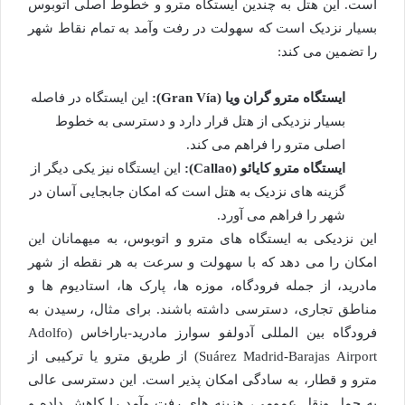
است. این هتل به چندین ایستگاه مترو و خطوط اصلی اتوبوس
بسیار نزدیک است که سهولت در رفت وآمد به تمام نقاط شهر
را تضمین می کند:
ایستگاه مترو گران ویا (Gran Vía):
این ایستگاه در فاصله
بسیار نزدیکی از هتل قرار دارد و دسترسی به خطوط
اصلی مترو را فراهم می کند.
ایستگاه مترو کایائو (Callao):
این ایستگاه نیز یکی دیگر از
گزینه های نزدیک به هتل است که امکان جابجایی آسان در
شهر را فراهم می آورد.
این نزدیکی به ایستگاه های مترو و اتوبوس، به میهمانان این
امکان را می دهد که با سهولت و سرعت به هر نقطه از شهر
مادرید، از جمله فرودگاه، موزه ها، پارک ها، استادیوم ها و
مناطق تجاری، دسترسی داشته باشند. برای مثال، رسیدن به
فرودگاه بین المللی آدولفو سوارز مادرید-باراخاس (Adolfo
Suárez Madrid-Barajas Airport) از طریق مترو یا ترکیبی از
مترو و قطار، به سادگی امکان پذیر است. این دسترسی عالی
به حمل ونقل عمومی، هزینه های رفت وآمد را کاهش داده و