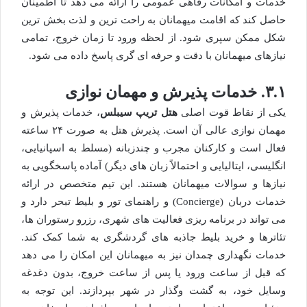
خدمات و امکانات رفاهی عمومی را ارائه می دهد تا اطمینان
حاصل کند که اقامت میهمانان به راحت ترین و لذت بخش ترین
شکل ممکن سپری شود. از لحظه ورود تا زمان خروج، تمامی
نیازهای میهمانان با دقت و حرفه ای گری پاسخ داده می شود.
۳.۱. خدمات پذیرش و مهمان نوازی
یکی از نقاط قوت اصلی
هتل تریپ سیبلس
، خدمات پذیرش و
مهمان نوازی عالی آن است. پذیرش هتل به صورت ۲۴ ساعته
فعال است و کارکنان مجرب و چندزبانه (مسلط به اسپانیایی،
انگلیسی، ایتالیایی و احتمالاً زبان های دیگر) آماده پاسخگویی به
نیازها و سوالات میهمانان هستند. این تیم متخصص در ارائه
خدمات دربان (Concierge) و راهنمای تور و بلیط تبحر دارد و
می تواند در برنامه ریزی فعالیت های شهری، رزرو رستوران ها،
تئاترها و خرید بلیط جاذبه های گردشگری به شما کمک کند.
خدمات نگهداری چمدان نیز به میهمانان این امکان را می دهد
که قبل از ساعت ورود یا پس از ساعت خروج، بدون دغدغه
وسایل خود، به گشت وگذار در شهر بپردازند. این توجه به