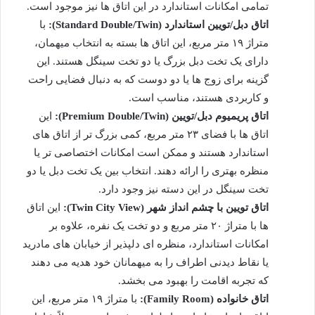
تمامی امکانات استاندارد در این اتاق ها نیز موجود است.
اتاق دبل/تویین استاندارد (Standard Double/Twin):
با
متراژ ۱۹ متر مربع، این اتاق ها بسته به انتخاب میهمان،
دارای یک تخت دبل بزرگ یا دو تخت سینگل هستند. این
گزینه برای زوج ها یا دو دوست که به دنبال فضایی راحت
و کاربردی هستند، مناسب است.
اتاق پریمیوم دبل/تویین (Premium Double/Twin):
این
اتاق ها با فضای ۲۳ متر مربع، کمی بزرگ تر از اتاق های
استاندارد هستند و ممکن است امکانات اختصاصی تر یا
منظره بهتری را ارائه دهند. انتخاب بین یک تخت دبل یا دو
تخت سینگل در این دسته نیز وجود دارد.
اتاق تویین با چشم انداز شهر (Twin City View):
این اتاق
ها با متراژ ۲۰ متر مربع و دو تخت یک نفره، علاوه بر
امکانات استاندارد، منظره ای دلپذیر از خیابان های مادرید
یا نقاط دیدنی اطراف را به میهمانان خود هدیه می دهند
که تجربه اقامت را بهبود می بخشد.
اتاق خانواده (Family Room):
با متراژ ۱۹ متر مربع، این