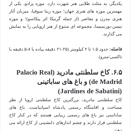
یکدیگر، به مثلث طلایی هنر شهرت دارد. موزه پرادو، یکی از
مهمترین موزه های هنری جهان؛ موزه رینا سوفیا، میزبان آثار
هنری مدرن و معاصر (از جمله گرنیکا اثر پیکاسو)؛ و موزه
تیسن-بورنمیسا، مجموعه ای متنوع از هنر اروپایی را به نمایش
می گذارند.
فاصله:
حدود ۱.۵ تا ۲ کیلومتر (۲۵-۲۱ دقیقه پیاده یا ۸-۵ دقیقه با
تاکسی/مترو).
۶.۵. کاخ سلطنتی مادرید (Palacio Real
de Madrid) و باغ های ساباتینی
(Jardines de Sabatini)
کاخ سلطنتی مادرید، بزرگترین کاخ سلطنتی اروپا از نظر
مساحت و اقامتگاه رسمی پادشاه اسپانیاست. باغ های
ساباتینی نیز باغ های رسمی زیبایی هستند که در کنار کاخ
سلطنتی قرار دارند و چشم اندازهای دلنشینی از کاخ ارائه می
دهند.