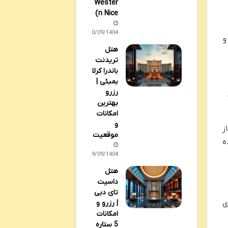
Wester
n Nice)
30/09/1404
و
هتل
تریدنت
باندرا کرلا
بمبئی |
رزرو
بهترین
امکانات
و
ز
موقعیت
ه
29/09/1404
هتل
داسیت
تای دبی
ی
| رزرو و
امکانات
5 ستاره