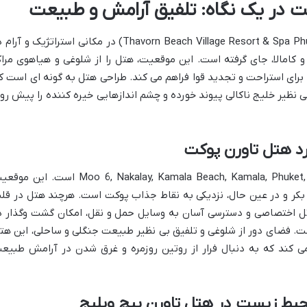
ت در یک نگاه: تلفیق آرامش و طبیعت
هتل تاورن بیچ ویلیج اند اسپا پوکت (Thavorn Beach Village Resort & Spa Phuket) در مکانی استراتژیک و آ
 کامالا، جای گرفته است. این موقعیت، هتل را از شلوغی و هیاهوی مراک
برای استراحت و تجدید قوا فراهم می کند. طراحی هتل به گونه ای است ک
ی نظیر خلیج ناکالی پیوند خورده و چشم اندازهایی خیره کننده را پیش رو
د هتل تاورن پوکت
مکان دقیق هتل، در 6/2 Moo 6, Nakalay, Kamala Beach, Kamala, Phuket, Thailand 83150 است. ای
کر و در عین حال، نزدیکی به نقاط جذاب پوکت است. هرچند هتل در قل
شاتل اختصاصی و دسترسی آسان به وسایل حمل و نقل، امکان گشت وگذار د
ست. فضای دور از شلوغی و تلفیق بی نظیر طبیعت جنگلی و ساحلی، این هت
 می کند که به دنبال فرار از روتین روزمره و غرق شدن در آرامش طبیع
یط زیست در هتل تاورن بیچ ویلیج