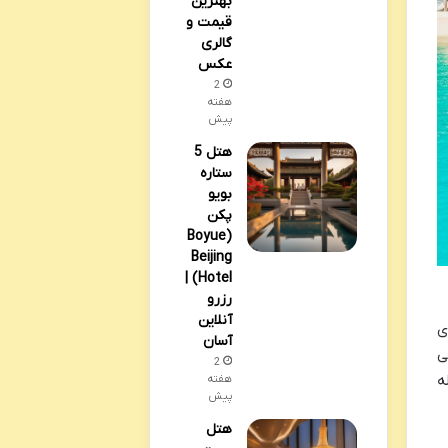
بهترین
قیمت و
گالری
عکس
2
هفته
پیش
هتل 5
ستاره
بویو
پکن
(Boyue
Beijing
Hotel) |
رزرو
آنلاین
ی
آسان
ی
2
ه
هفته
پیش
هتل