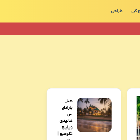
 کن
طراحی
هتل
پارادای
س
هالیدی
ویلیج
نگومبو |