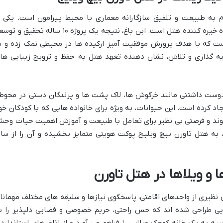
م به طبیعت و تلفیق سازگارانه معماری با محیط پیرامون است. یکی ا
برجسته ترین نمادهای این فلسفه، باغ ارکیده خیره کننده هتل است. این باغ، نتیجه یک پروژه ۱۰ ساله تحقیق
د ۱.۲ میلیون دلاری است که با هدف پرورش موفقیت آمیز ارکیده ها در محیطی نمک زده و د
ایه گذاری و تلاش، نشان دهنده تعهد هتل به حفظ و ترویج زیبایی ها
ی دوست داشتنی مانند خرگوش ها، لاک پشت ها و پرندگان دستی در محوط
اد کرده است. این حیوانات، به ویژه برای خانواده هایی که با کودکان خو
وند و فرصتی بی نظیر برای تعامل با طبیعت و آموزش اهمیت حیات وح
به هتل تاورن بیچ ویلیج پوکت هویتی متمایز بخشیده و آن را از سای
ها و ویلاها در هتل تاورن
ی نظیری از واحدهای اقامتی، پاسخگوی نیازها و سلیقه های مختلف مهمانا
یی طراحی شده اند که حس راحتی، حریم خصوصی و فضایی دلپذیر را ب