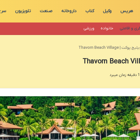
هریس
وکیل
کتاب
داروخانه
صنعت
تلویزیون
سرخ
ری و اقامتی
خانواده
ورزشی
Thavorn Beach Village