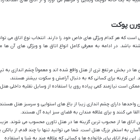
یه به یک خانه کوچک ویلایی را فراهم می آورد و از اتاق های استاندارد 
ورن پوکت
یلیج دارای ۱۸۵ واحد اقامتی است که هر کدام ویژگی های خاص خود را دارند. انتخاب نوع اتاق می توا
شته باشد. در ادامه به معرفی کامل انواع اتاق ها و ویژگی های آن ها م
 ها در بخش مرتفع تری از هتل واقع شده اند و معمولاً چشم اندازی به تپ
. این گزینه برای کسانی که به دنبال آرامش و سکوت بیشتر هستند،
مکن است نیازمند کمی پیاده روی یا استفاده از وسایل نقلیه داخلی هتل
 واحدها دارای چشم اندازی زیبا از باغ های استوایی و سرسبز هتل هستند.
لقا می کنند و برای علاقه مندان به فضای سبز ایده آل هستند.
ن اتاق ها از محبوب ترین گزینه ها در هتل تاورن محسوب می شوند. مزی
ان به استخر بزرگ هتل است. شما می توانید تنها با چند قدم، از بالکن ی
این نوع اتاق برای خانواده ها و کسانی که علاقه مند به شنا و استفاده