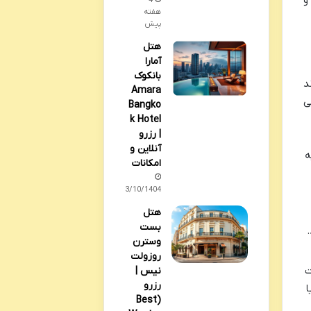
و
4
هفته
پیش
هتل
آمارا
بانکوک
ند
Amara
ی
Bangko
k Hotel
| رزرو
آنلاین و
ه
امکانات
03/10/1404
هتل
بست
وسترن
روزولت
ت
نیس |
رزرو
ا
(Best