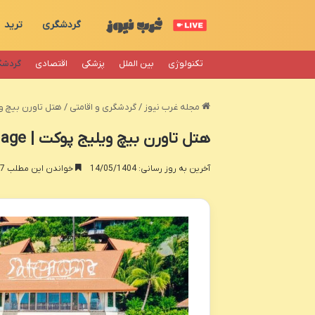
گردشگری
ترید
تکنولوژی
بین الملل
پزشکی
اقتصادی
گردشگ
مجله غرب نیوز
/
گردشگری و اقامتی
/
هتل تاورن بیچ ویلیج پوکت | 
هتل تاورن بیچ ویلیج پوکت | Thavorn Beach Village
آخرین به روز رسانی: 14/05/1404
خواندن این مطلب 17 دقیقه زمان میبرد