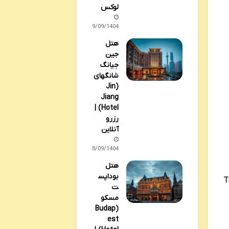
لوکس
29/09/1404
هتل
جین
جیانگ
شانگهای
(Jin
Jiang
Hotel) |
رزرو
آنلاین
28/09/1404
هتل
بوداپس
T
ت
مسکو
(Budap
est