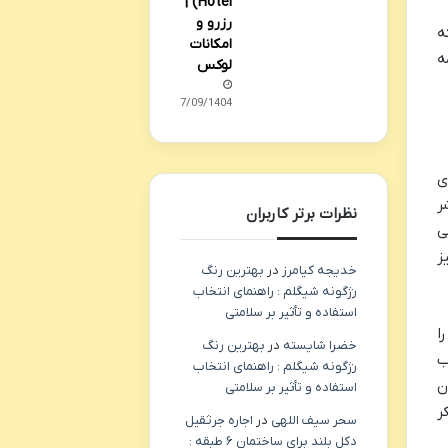
Hotel) |
رزرو و
ه
امکانات
ه
لوکس
27/09/1404
ی
ر
نظرات برتر کاربران
ی
ز
خدیجه کیامرز
در
بهترین رنگ
رژگونه شیگلم : راهنمای انتخاب
استفاده و تأثیر بر سلامتی
ا
خضرا شایسته
در
بهترین رنگ
ب
رژگونه شیگلم : راهنمای انتخاب
ن
استفاده و تأثیر بر سلامتی
ر
سحر سیف اللهی
در
اجاره جرثقیل
دکل بلند برای ساختمان ۶ طبقه :