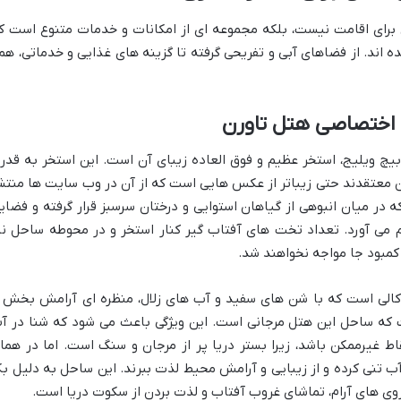
برای اقامت نیست، بلکه مجموعه ای از امکانات و خدمات متنوع است ک
اند. از فضاهای آبی و تفریحی گرفته تا گزینه های غذایی و خدماتی، هم
اختصاصی هتل تاورن
بیچ ویلیج، استخر عظیم و فوق العاده زیبای آن است. این استخر به قدر
ن معتقدند حتی زیباتر از عکس هایی است که از آن در وب سایت ها منتش
در میان انبوهی از گیاهان استوایی و درختان سرسبز قرار گرفته و فضای
هم می آورد. تعداد تخت های آفتاب گیر کنار استخر و در محوطه ساحل نی
کمبود جا مواجه نخواهند شد.
الی است که با شن های سفید و آب های زلال، منظره ای آرامش بخش ر
شت که ساحل این هتل مرجانی است. این ویژگی باعث می شود که شنا در آ
ط غیرممکن باشد، زیرا بستر دریا پر از مرجان و سنگ است. اما در هما
آب تنی کرده و از زیبایی و آرامش محیط لذت ببرند. این ساحل به دلیل بک
روی های آرام، تماشای غروب آفتاب و لذت بردن از سکوت دریا است.