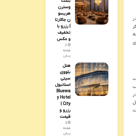
بست
وسترن
هریسو
رام در
ن جاکارتا
ز
| رزرو با
تخفیف
ه
و عکس
ی
2
هفته
پیش
هتل
بلووی
سیتی
ن موقعیت
استانبول
ب
Bluewa
ر
y Hotel
ل
City |
ت
رزرو و
قیمت
3
هفته
پیش