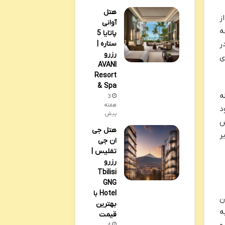
هتل
ز
آوانی
 و توسعه
پاتایا 5
ر
ستاره |
رزرو
ی
AVANI
Resort
& Spa
ه
3
هفته
د
پیش
ش
هتل جی
ر
ان جی
تفلیس |
رزرو
Tbilisi
GNG
Hotel با
ن
بهترین
ه
قیمت