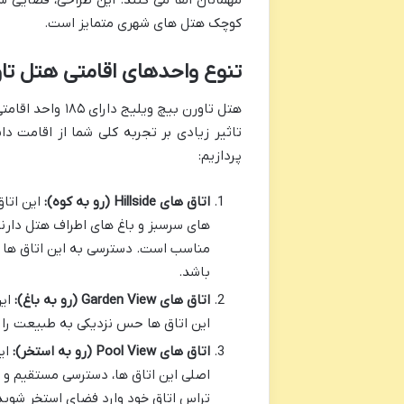
مهمانان القا می کنند. این طراحی، فضایی شب
کوچک هتل های شهری متمایز است.
تنوع واحدهای اقامتی هتل تا
هتل تاورن بیچ و
تاثیر زیادی بر تجربه کلی شما از اقامت دا
پردازیم:
اتاق های Hillside (رو به کوه):
این اتاق
های سرسبز و باغ های اطراف هتل دارند
مناسب است. دسترسی به این اتاق ها م
باشد.
اتاق های Garden View (رو به باغ):
این
این اتاق ها حس نزدیکی به طبیعت را ا
اتاق های Pool View (رو به استخر):
ای
اصلی این اتاق ها، دسترسی مستقیم و آس
تراس اتاق خود وارد فضای استخر شوید. 