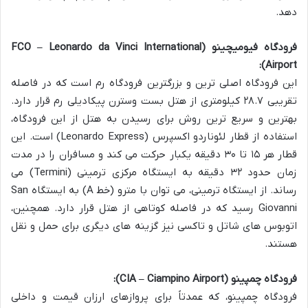
دهد.
فرودگاه فیومیچینو (FCO – Leonardo da Vinci International
Airport):
این فرودگاه اصلی ترین و بزرگترین فرودگاه رم است که در فاصله
تقریبی ۲۸.۷ کیلومتری از هتل بست وسترن پیکادیلی رم قرار دارد.
بهترین و سریع ترین روش برای رسیدن به هتل از این فرودگاه،
استفاده از قطار لئوناردو اکسپرس (Leonardo Express) است. این
قطار هر ۱۵ تا ۳۰ دقیقه یکبار حرکت می کند و مسافران را در مدت
زمان حدود ۳۲ دقیقه به ایستگاه مرکزی ترمینی (Termini) می
رساند. از ایستگاه ترمینی، می توان با مترو (خط A) به ایستگاه San
Giovanni رسید که در فاصله کوتاهی از هتل قرار دارد. همچنین،
اتوبوس های شاتل و تاکسی نیز گزینه های دیگری برای حمل و نقل
هستند.
فرودگاه چمپینو (CIA – Ciampino Airport):
فرودگاه چمپینو، که عمدتاً برای پروازهای ارزان قیمت و داخلی