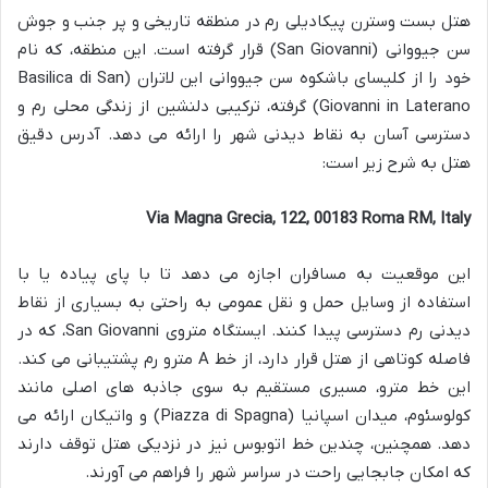
هتل بست وسترن پیکادیلی رم در منطقه تاریخی و پر جنب و جوش
سن جیووانی (San Giovanni) قرار گرفته است. این منطقه، که نام
خود را از کلیسای باشکوه سن جیووانی این لاتران (Basilica di San
Giovanni in Laterano) گرفته، ترکیبی دلنشین از زندگی محلی رم و
دسترسی آسان به نقاط دیدنی شهر را ارائه می دهد. آدرس دقیق
هتل به شرح زیر است:
Via Magna Grecia, 122, 00183 Roma RM, Italy
این موقعیت به مسافران اجازه می دهد تا با پای پیاده یا با
استفاده از وسایل حمل و نقل عمومی به راحتی به بسیاری از نقاط
دیدنی رم دسترسی پیدا کنند. ایستگاه متروی San Giovanni، که در
فاصله کوتاهی از هتل قرار دارد، از خط A مترو رم پشتیبانی می کند.
این خط مترو، مسیری مستقیم به سوی جاذبه های اصلی مانند
کولوسئوم، میدان اسپانیا (Piazza di Spagna) و واتیکان ارائه می
دهد. همچنین، چندین خط اتوبوس نیز در نزدیکی هتل توقف دارند
که امکان جابجایی راحت در سراسر شهر را فراهم می آورند.