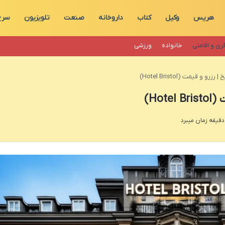
هریس
وکیل
کتاب
داروخانه
صنعت
تلویزیون
سرخ
ری و اقامتی
خانواده
ورزشی
و قیمت (Hotel Bristol)
Ho)