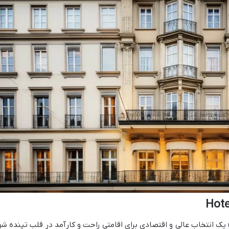
تل بریستول زوریخ (Hotel Bristol Zurich) یک انتخاب عالی و اقتصادی برای اقامتی راحت و کارآمد در قلب تپنده ش