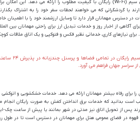
جمله اتاق ها و مناطق عمومی، اینترنت بی سیم (Wi-Fi) رایگان با کیفیت مطلوب را ارائه می دهد. این امکان بر
ارند یا گردشگرانی که می خواهند لحظات سفر خود را به اشتراک بگذارند
در دسترس مهمانان قرار دارد تا وسایل ارزشمند خود را با اطمینان خاط
رای آگاهی از اخبار روز و خدمات تبدیل ارز برای راحتی مهمانان بین الملل
د. برای نیازهای کاری، خدماتی نظیر فکس و فتوکپی و یک اتاق ملاقات کوچ
هتل بریستول زوریخ با ارائه اینترنت بی سیم رایگان در تمامی فضاها و پرسنل چندزبان
 از سراسر جهان فراهم می آورد.
را برای رفاه بیشتر مهمانان ارائه می دهد. خدمات خشکشویی و اتوکشی ب
 است بدانید که خدمات برق انداختن کفش به صورت رایگان انجام م
ارند پس از تحویل اتاق نیز مدتی در شهر بمانند یا پیش از ساعت چک-ای
 قهوه در فضای عمومی هتل برای مهمانان در دسترس است تا در طول رو