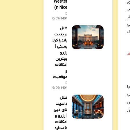
Wester
ای
n Nice)
،
ر
30/09/1404
ی
هتل
ک
تریدنت
باندرا کرلا
بمبئی |
رزرو
ه در پذیرش ۲۴ ساعته،
بهترین
امکانات
و
موقعیت
ا
29/09/1404
ی
هتل
ن
داسیت
ز
تای دبی
| رزرو و
امکانات
5 ستاره