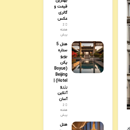
بهترین
قیمت و
گالری
عکس
2
هفته
پیش
هتل 5
ستاره
بویو
پکن
(Boyue
Beijing
Hotel) |
رزرو
آنلاین
آسان
2
هفته
پیش
هتل
هر