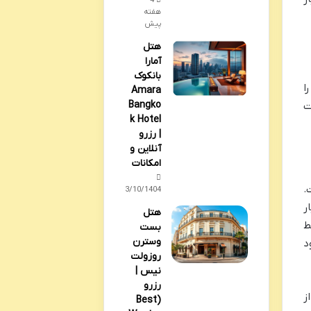
4
هفته
پیش
هتل
آمارا
بانکوک
ا
Amara
Bangko
ت
k Hotel
| رزرو
آنلاین و
امکانات
.
03/10/1404
ر
هتل
ط
بست
وسترن
د
روزولت
نیس |
رزرو
ز
(Best