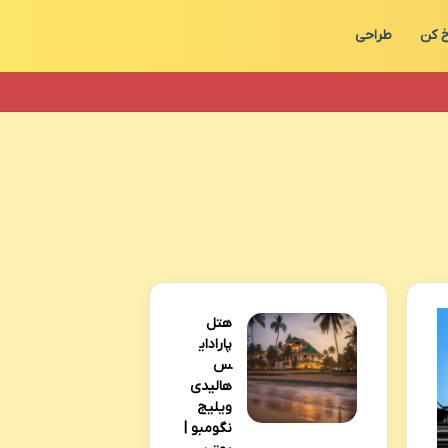
 کن
طراحی
هتل
پارادای
س
هالیدی
ویلیج
نگومبو |