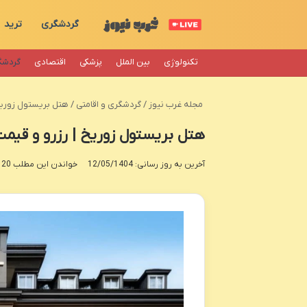
گردشگری
ترید
تکنولوژی
بین الملل
پزشکی
اقتصادی
گردشگ
مجله غرب نیوز
/
گردشگری و اقامتی
/
هتل بریستول زوریخ | رزرو 
هتل بریستول زوریخ | رزرو و قیمت (tel Bristol
آخرین به روز رسانی: 12/05/1404
خواندن این مطلب 20 دقیقه زمان میبرد