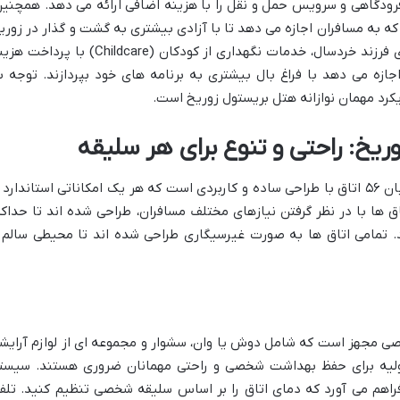
رودگاهی و سرویس حمل و نقل را با هزینه اضافی ارائه می دهد. همچنین
که به مسافران اجازه می دهد تا با آزادی بیشتری به گشت و گذار در زوری
و اطراف آن بپردازند. برای خانواده های دارای فرزند خردسال، خدمات نگهداری از کودکان (Childcare) با پر
ازه می دهد با فراغ بال بیشتری به برنامه های خود بپردازند. توجه ب
کرد مهمان نوازانه هتل بریستول زوریخ است.
ریخ: راحتی و تنوع برای هر سلیقه
هتل بریستول زوریخ در پنج طبقه خود، میزبان ۵۶ اتاق با طراحی ساده و کاربردی است که هر یک امکاناتی استاندارد 
اق ها با در نظر گرفتن نیازهای مختلف مسافران، طراحی شده اند تا حداکث
د. تمامی اتاق ها به صورت غیرسیگاری طراحی شده اند تا محیطی سالم 
ی مجهز است که شامل دوش یا وان، سشوار و مجموعه ای از لوازم آرایش
اولیه برای حفظ بهداشت شخصی و راحتی مهمانان ضروری هستند. سیست
ا فراهم می آورد که دمای اتاق را بر اساس سلیقه شخصی تنظیم کنید. تلف