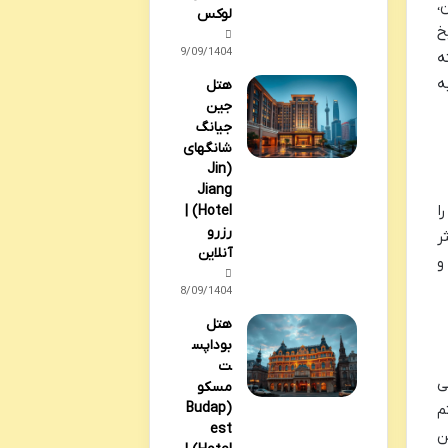
،
لوکس
خ
29/09/1404
داخت هزینه
ه
هتل
جین
جیانگ
شانگهای
(Jin
Jiang
را
Hotel) |
رزرو
ر
آنلاین
و
28/09/1404
هتل
بوداپس
ت
ی
مسکو
(Budap
م
est
ن