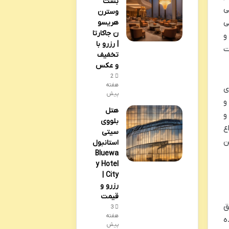
بست
ی
وسترن
ی
هریسو
ن جاکارتا
و
| رزرو با
ت
تخفیف
و عکس
2
هفته
ی
پیش
و
هتل
و
بلووی
ع
سیتی
ن
استانبول
Bluewa
y Hotel
City |
رزرو و
قیمت
ق
3
هفته
ده
پیش