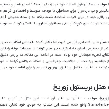
موقعیت مکانی فوق العاده خود در نزدیکی ایستگاه اصلی قطار و دسترس
لپذیر و بی دردسر را برای مسافران با بودجه متوسط و اقتصادی فراهم م
زش بالای خود در برابر قیمت شناخته شده، بلکه به واسطه محیطی آرام 
 ها، خانواده های کوچک و حتی مسافران تجاری با اقامتی کوتاه، محبوبی
 هتل های اقتصادی قرار می گیرد، اما تلاش کرده تا تمامی امکانات ضرور
د. از دسترسی آسان به اینترنت بی سیم گرفته تا صبحانه بوفه رایگان 
تقای تجربه مهمانان خود بوده است. در ادامه این مقاله، به بررسی دقیق 
خواهیم پرداخت؛ از موقعیت جغرافیایی و امکانات رفاهی گرفته تا انوا
توانید با اطلاعات کامل و دقیق، بهترین تصمیم را برای اقامت خود در ای
 هتل بریستول زوریخ
وریخ
، موقعیت مکانی بی نظیر آن است. این هتل در آدرس دقی
Stampfenbachstrasse 34, 8006 Zürich, Switzerland واقع شده است. این نشانی به خودی خود نشان دهن