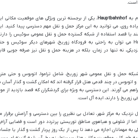
 است.
م به
Hauptbahnhof
، یکی از برجسته ترین ویژگی های موقعیت مکانی ای
اده روی، می توانید به این مرکز حمل و نقل مهم دسترسی پیدا کنید. ای
نند یا قصد استفاده از شبکه گسترده حمل و نقل عمومی سوئیس را دارند
بسیار حائز اهمیت است. از Hauptbahnhof می توان به راحتی به فرودگاه زوریخ، شهرهای دیگر سوئیس و ح
دیکی، نه تنها در زمان، بلکه در هزینه حمل و نقل نیز صرفه جویی قاب
شبکه حمل و نقل عمومی شهر زوریخ، شامل تراموا، اتوبوس و حتی مترو
 و اتوبوس در چند قدمی هتل قرار گرفته اند که امکان گشت و گذار آسان د
هم می آورند. این دسترسی به ویژه برای گردشگران که قصد بازدید از موز
ی زوریخ را دارند، ایده آل است.
ل نزدیک به مرکز شهر، تعادل بی نظیری را بین دسترسی و آرامش برقرار م
د، اما از شلوغی و هیاهوی مناطق توریستی پرتردد دور است و فضایی آرام 
ژگی به مهمانان اجازه می دهد تا پس از یک روز پربار گشت و گذار یا جلسا
 به طور کلی، موقعیت مکانی هتل بریستول زوریخ، آن را به گزینه ای بسیا