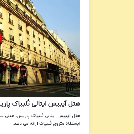
هتل آیبیس ایتالی تُلبیاک پاریس ibis Paris Italie Tolbiac
ایستگاه متروی تُلبیاک ارائه می دهد.