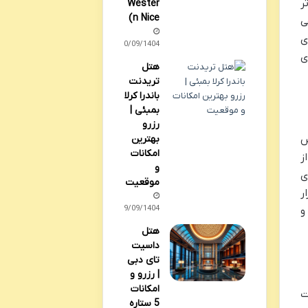
ر
Wester
n Nice)
ی
ی
30/09/1404
لی برای
هتل
تریدنت
باندرا کرلا
بمبئی |
رزرو
بهترین
س
امکانات
ریس فاصله دارد. خط ۷ یکی از
و
ی
موقعیت
ر
29/09/1404
و
هتل
داسیت
تای دبی
| رزرو و
امکانات
ت
5 ستاره