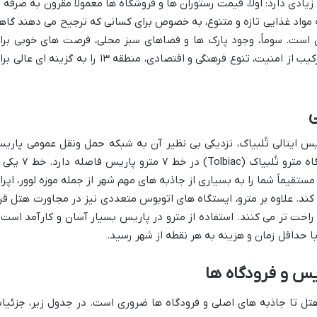
ادی دارد: اولاً، قیمت رستوران ها و فروشگاه ها معمولاً مقرون به صرفه ت
 مواد غذایی تازه و متنوع، به خصوص برای کسانی که ترجیح می دهند گاه
 است. سوماً، وجود پارک ها و فضاهای سبز محلی، فرصت های خوبی برا
پیاده روی و استراحت فراهم می آورد. این ترکیب از امنیت، تنوع فرهنگی و اقتصادی، منطقه ۱۳ را به گزینه ای عا
ی
یس ایتالی تُلبیاک، نزدیکی بی نظیر آن به شبکه حمل ونقل عمومی پاری
است. این هتل تنها حدود ۳۰۰ متر از ایستگاه مترو تُلبیاک (Tolbiac) در خط ۷ مترو پا
تقیماً شما را به بسیاری از جاذبه های مهم شهر از جمله موزه لوور، اپرا
ند. علاوه بر مترو، ایستگاه های اتوبوس متعددی نیز در مجاورت هتل قرا
راحت تر می کنند. استفاده از مترو در پاریس بسیار آسان و کارآمد است 
با حداقل زمان و هزینه به هر نقطه از شهر رسید.
یس و فرودگاه ها
 هتل تا جاذبه های اصلی و فرودگاه ها ضروری است. در جدول زیر، جزئیا