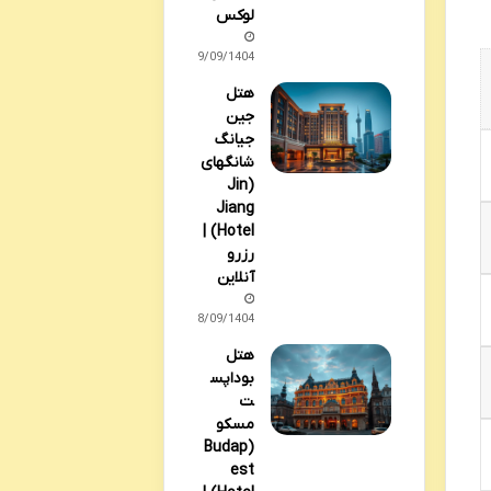
لوکس
29/09/1404
هتل
جین
جیانگ
شانگهای
(Jin
Jiang
Hotel) |
رزرو
آنلاین
28/09/1404
هتل
بوداپس
ت
مسکو
(Budap
est