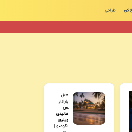
 کن
طراحی
هتل
پارادای
س
هالیدی
ویلیج
نگومبو |