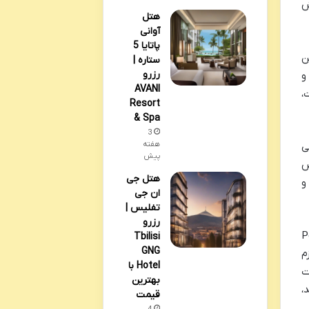
ش
هتل
آوانی
پاتایا 5
ت. این
ستاره |
رزرو
و
AVANI
،
Resort
& Spa
3
هفته
ی
پیش
ص
هتل جی
و
ان جی
تفلیس |
رزرو
رد، سیاست دوستدار حیوانات خانگی (Pet-
Tbilisi
GNG
م
Hotel با
ت
بهترین
،
قیمت