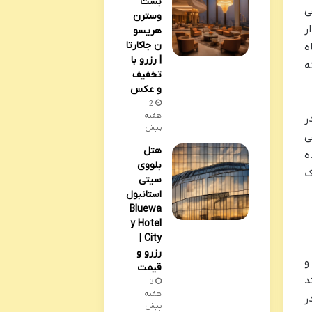
بست
ی
وسترن
ر
هریسو
ن جاکارتا
ه
| رزرو با
ه
تخفیف
و عکس
2
هفته
وش در
پیش
ی
هتل
ه
بلووی
ک
سیتی
استانبول
Bluewa
y Hotel
City |
رزرو و
Hôtel ibis Paris I) عضوی از گروه هتل های جهانی آکور (Accor) و
قیمت
د
3
هفته
ر
پیش