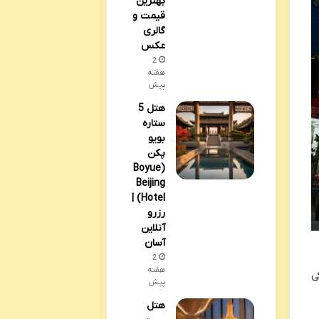
بهترین
قیمت و
گالری
عکس
2
هفته
پیش
هتل 5
ستاره
بویو
پکن
(Boyue
Beijing
Hotel) |
رزرو
آنلاین
آسان
2
هفته
یکی
پیش
هتل