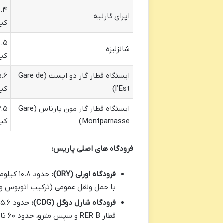
.۴
اپرای گارنیه
کیل
۶.۵
شانزلیزه
کیل
ایستگاه قطار گار دو ایست (Gare de
۵.۶
l’Est)
کیل
ایستگاه قطار گار مون پارناس (Gare
.۵
Montparnasse)
کیل
فرودگاه های اصلی پاریس:
فرودگاه اورلی (ORY):
با حمل ونقل عمومی (ترکیب اتوبوس و مترو یا اورلی ب
فرودگاه شارل دوگل (CDG):
قطار RER B و سپس مترو، حدود ۶۰ تا ۷۵ دقیقه زمان می برد.