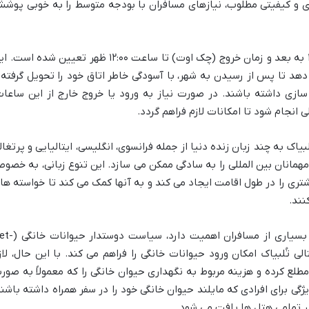
ی و کیفیتی مطلوب، نیازهای مسافران با بودجه متوسط را به خوبی پوش
زمان ورود (چک این) به هتل از ساعت ۱۴:۰۰ به بعد و زمان خروج (چک اوت) تا ساعت ۱۲:۰۰ ظهر تعیین شده اس
دهد تا پس از رسیدن به شهر، با آسودگی خاطر اتاق خود را تحویل گرفته 
سازی داشته باشند. در صورت نیاز به ورود یا خروج خارج از این ساعات
نجام شود تا امکانات لازم فراهم گردد.
ک به چند زبان زنده دنیا از جمله فرانسوی، انگلیسی، ایتالیایی و پرتغال
مهمانان بین المللی را به سادگی ممکن می سازد. این تنوع زبانی، به خصو
تری را در طول اقامت ایجاد می کند و به آنها کمک می کند تا خواسته ها 
نند.
یکی از ویژگی های متمایز این هتل که برای بسیاری از مسافران اهمیت دا
یتالی تُلبیاک امکان ورود حیوانات خانگی را فراهم می کند. با این حال، لاز
مطلع کرده و هزینه مربوط به نگهداری حیوان خانگی را که معمولاً به صور
ژگی برای افرادی که مایلند حیوان خانگی خود را در سفر همراه داشته باشند
ر تمامی هتل ها یافت می شود.