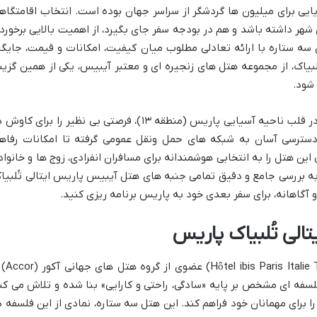
یی برای میلیون ها گردشگر از سراسر جهان بوده است. انتخاب اقامتگاه
ر داشته باشد و هم در بودجه سفر جای بگیرد، از اهمیت بالایی برخوردا
سه ستاره با ارائه تعادلی مطلوب میان کیفیت، امکانات و قیمت، جایگا
لبیاک، از مجموعه هتل های زنجیره ای و معتبر آیبیس، یکی از همین گزین
شود.
این هتل با موقعیت مکانی استراتژیک خود در قلب ناحیه آسیایی پاریس (منطقه ۱۳)، فرصتی بی نظیر را برای کا
 دسترسی آسان به شبکه های حمل ونقل عمومی گرفته تا امکانات رفاه
 این هتل را به انتخابی هوشمندانه برای مسافران انفرادی، زوج ها و خانواد
ه بررسی جامع و دقیق تمامی جنبه های هتل آیبیس پاریس ایتالی تُلبیا
 و آگاهانه، برای سفر بعدی خود به پاریس برنامه ریزی کنید.
الی تُلبیاک پاریس
هتل آیبیس پاریس ایتالی تُلبیاک (talie Tolbiac
لسفه ای مشخص بر پایه «سادگی، راحتی و کارایی» بنا شده و تلاش می کن
 برای مهمانان خود فراهم کند. این هتل سه ستاره، نمادی از این فلسفه د