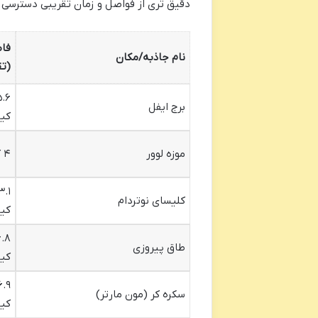
دقیق تری از فواصل و زمان تقریبی دسترسی 
فا
نام جاذبه/مکان
(تق
۵.۶
برج ایفل
کیل
موزه لوور
۴ کیلومتر
۳.۱
کلیسای نوتردام
کیل
۶.۸
طاق پیروزی
کیل
۶.۹
سکره کر (مون مارتر)
کیل