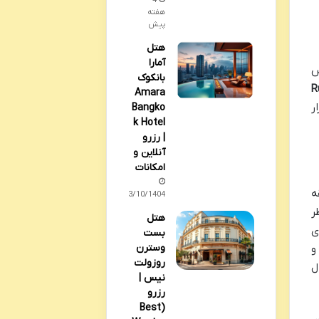
4
هفته
پیش
هتل
آمارا
س
بانکوک
۱
Amara
ک» (Quartier Asiatique) قرار
Bangko
k Hotel
| رزرو
آنلاین و
امکانات
ه
03/10/1404
ر
هتل
وران های
بست
وسترن
و
روزولت
ل
نیس |
رزرو
(Best