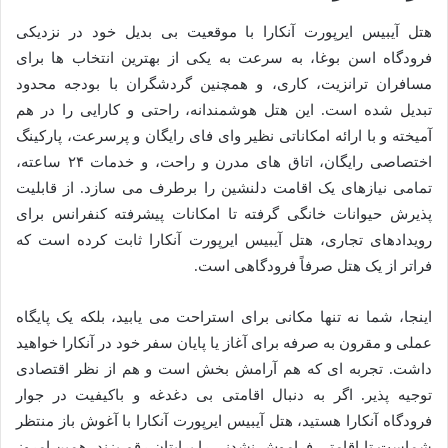
هتل آیبیس ایرپورت آنکارا با موقعیت بی بدیل خود در نزدیکی
فرودگاه اسن بوغا، به سرعت به یکی از بهترین انتخاب ها برای
مسافران ترانزیت، کاری، و همچنین گردشگران با بودجه محدود
تبدیل شده است. این هتل هوشمندانه، راحتی و کارایی را در هم
آمیخته و با ارائه امکاناتی نظیر وای فای رایگان و پرسرعت، پارکینگ
اختصاصی رایگان، اتاق های مدرن و راحت، و خدمات ۲۴ ساعته،
تمامی نیازهای یک اقامت دلنشین را برطرف می سازد. از قابلیت
پذیرش حیوانات خانگی گرفته تا امکانات پیشرفته کنفرانس برای
رویدادهای تجاری، هتل آیبیس ایرپورت آنکارا ثابت کرده است که
فراتر از یک هتل صرفاً فرودگاهی است.
اینجا، شما نه تنها مکانی برای استراحت می یابید، بلکه یک پایگاه
عملی و مقرون به صرفه برای آغاز یا پایان سفر خود در آنکارا خواهید
داشت. تجربه ای که هم آرامش بخش است و هم از نظر اقتصادی
توجیه پذیر. اگر به دنبال اقامتی بی دغدغه و باکیفیت در جوار
فرودگاه آنکارا هستید، هتل آیبیس ایرپورت آنکارا با آغوش باز منتظر
شماست تا اقامتی فراموش نشدنی را برایتان رقم بزند. همین امروز