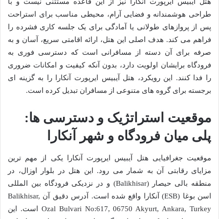
هتل آیبیس ایرپورت آنکارا نیز از این قاعده مستثنی نیست و با
طراحی هوشمندانه و فضایی آرام، محیطی مناسب برای استراحت
پس از پروازهای طولانی یا آمادگی برای یک جلسه کاری فشرده را
فراهم می کند. هدف اصلی این هتل، ارائه اقامتی سریع، آسان و به
صرفه برای آن دسته از مسافرانی است که دسترسی فوری به
فرودگاه برایشان اولویت دارد، بدون آنکه کیفیت و امکانات ضروری
را فدا کنند. این رویکرد، هتل آیبیس ایرپورت آنکارا را به گزینه ای
برجسته برای گروه های متنوعی از مسافران تبدیل کرده است.
موقعیت استراتژیک و دسترسی ها:
پلی میان فرودگاه و شهر آنکارا
موقعیت جغرافیایی هتل آیبیس ایرپورت آنکارا یکی از مهم ترین
مزایای رقابتی آن به شمار می رود. این هتل در بلوار اوزال، در
منطقه بالی حیصار (Balikhisar) و در نزدیکی فرودگاه بین المللی
اسن بوغا (ESB) آنکارا واقع شده است. آدرس دقیق آن Balikhisar,
Ozal Bulvari No:617, 06750 Akyurt, Ankara, Turkey است. این