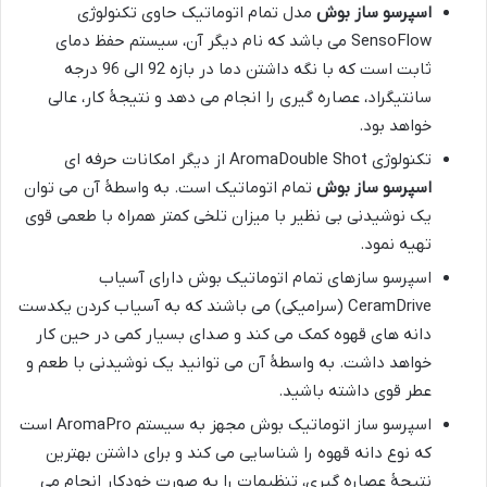
اسپرسو ساز بوش
مدل تمام اتوماتیک حاوی تکنولوژی
SensoFlow می باشد که نام دیگر آن، سیستم حفظ دمای
ثابت است که با نگه داشتن دما در بازه 92 الی 96 درجه
سانتیگراد، عصاره گیری را انجام می دهد و نتیجۀ کار، عالی
خواهد بود.
تکنولوژی AromaDouble Shot از دیگر امکانات حرفه ای
اسپرسو ساز بوش
تمام اتوماتیک است. به واسطۀ آن می توان
یک نوشیدنی بی نظیر با میزان تلخی کمتر همراه با طعمی قوی
تهیه نمود.
اسپرسو سازهای تمام اتوماتیک بوش دارای آسیاب
CeramDrive (سرامیکی) می باشند که به آسیاب کردن یکدست
دانه های قهوه کمک می کند و صدای بسیار کمی در حین کار
خواهد داشت. به واسطۀ آن می توانید یک نوشیدنی با طعم و
عطر قوی داشته باشید.
اسپرسو ساز اتوماتیک بوش مجهز به سیستم AromaPro است
که نوع دانه قهوه را شناسایی می کند و برای داشتن بهترین
نتیجۀ عصاره گیری، تنظیمات را به صورت خودکار انجام می