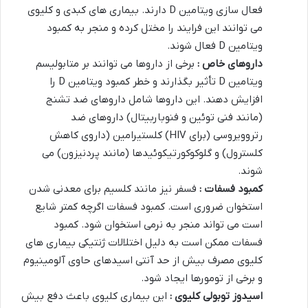
فعال سازی ویتامین D دارند. بیماری های کبدی و کلیوی
می توانند این فرایند را مختل کرده و منجر به کمبود
ویتامین D فعال شوند.
داروهای خاص :
برخی از داروها می توانند بر متابولیسم
ویتامین D تأثیر بگذارند و خطر کمبود ویتامین D را
افزایش دهند. این داروها شامل داروهای ضد تشنج
(مانند فنی توئین و فنوباربیتال) داروهای ضد
رتروویروسی (برای HIV) کلستیرامین (داروی کاهش
کلسترول) و گلوکوکورتیکوئیدها (مانند پردنیزون) می
شوند.
کمبود فسفات :
فسفر نیز مانند کلسیم برای معدنی شدن
استخوان ضروری است. کمبود فسفات اگرچه کمتر شایع
است می تواند منجر به نرمی استخوان شود. کمبود
فسفات ممکن است به دلیل اختلالات ژنتیکی بیماری های
کلیوی مصرف بیش از حد آنتی اسیدهای حاوی آلومینیوم
و برخی از تومورها ایجاد شود.
اسیدوز توبولی کلیوی :
این بیماری کلیوی باعث دفع بیش