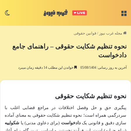
منو
تغی
مجله غرب نیوز
/
قوانین حقوقی
نحوه تنظیم شکایت حقوقی – راهنمای جامع
دادخواست
آخرین به روز رسانی: 05/08/1404
خواندن این مطلب 14 دقیقه زمان میبرد
نحوه تنظیم شکایت حقوقی
پیگیری حق و حل وفصل اختلافات در مراجع قضایی اغلب با
سردرگمی همراه است؛ نحوه تنظیم شکایت حقوقی به معنای آماده
سازی دقیق و قانونی یک
دادخواست
(برای دعاوی مدنی) یا
شکواییه
(برای جرایم) است. این فرآیند نخستین و اساسی ترین گام برای آغاز