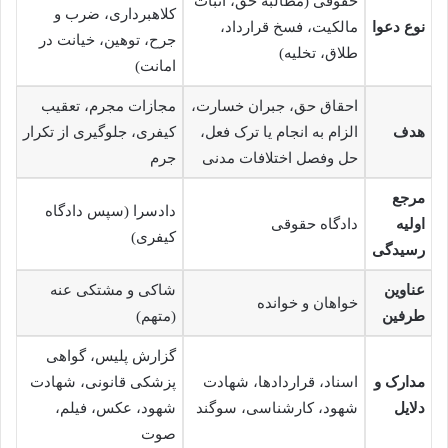
حقوقی (مطالبه حق، اثبات
کلاهبرداری، ضرب و
نوع دعوا
مالکیت، فسخ قرارداد،
جرح، توهین، خیانت در
طلاق، تخلیه)
امانت)
احقاق حق، جبران خسارت،
مجازات مجرم، تعقیب
هدف
الزام به انجام یا ترک فعل،
کیفری، جلوگیری از تکرار
حل وفصل اختلافات مدنی
جرم
مرجع
دادسرا (سپس دادگاه
اولیه
دادگاه حقوقی
کیفری)
رسیدگی
عناوین
شاکی و مشتکی عنه
خواهان و خوانده
طرفین
(متهم)
گزارش پلیس، گواهی
مدارک و
اسناد، قراردادها، شهادت
پزشکی قانونی، شهادت
دلایل
شهود، کارشناسی، سوگند
شهود، عکس، فیلم،
صوت