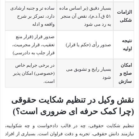
بسیار دقیق (بر اساس ماده
ساده تر و جنبه ارشادی
الزامات
۵۱ ق.آ.د.م)، نقص آن منجر
دارد، تمرکز بر شرح
شکلی
به رد می شود
واقعه و ادله
صدور قرار (قرار منع
نتیجه
صدور رأی (حکم یا قرار)
تعقیب، قرار مجرمیت،
اولیه
قرار جلب به دادرسی)
امکان
در برخی جرایم خاص
بسیار رایج و تشویق می
صلح و
(خصوصی) امکان پذیر
شود
سازش
است.
نقش وکیل در تنظیم شکایت حقوقی
(چرا کمک حرفه ای ضروری است؟)
تنظیم شکایت حقوقی، چه در قالب دادخواست و چه شکواییه،
نیازمند دانش حقوقی، تجربه و دقت فراوان است. بسیاری از افراد