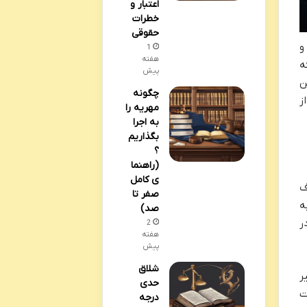
اعتبار و
خطرات
حقوقی
و
1
هفته
ه
پیش
ن
چگونه
ز
مهریه را
به اجرا
بگذاریم
؟
(راهنما
ی کامل
ف
صفر تا
ه
صد)
ر
2
هفته
پیش
شلاق
ر
حدی
ت
درجه