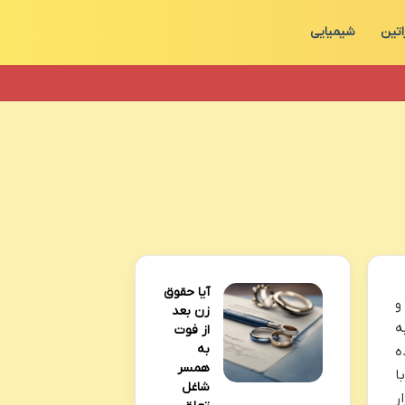
اتین
شیمیایی
آیا حقوق
 و
زن بعد
ه
از فوت
به
ه
همسر
ا
شاغل
ر