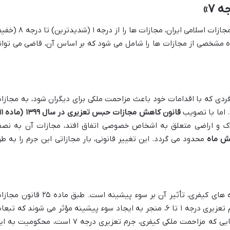
 ۷»
سیستم درجه بندی جرایم تعزیری در قانون مجازات اسلامی ایران، مجازات ها را از درجه ۱ (ش
ه مشخصی از مجازات ها را شامل می شود که بر اساس آن، قاضی می توان
سلامی، هر فردی که با اقدامات خود باعث مزاحمت ملکی برای دیگران شود، به مجازا
 اما با تصویب
قانون کاهش مجازات حبس تعزیری در سال ۱۳۹۹ (ماده ۱۱)
اک و اراضی متعلق به اشخاص خصوصی اتفاق افتد، مجازات آن به نص
شش ماه
محدود می گردد. این تغییر قانونی، بار مجازاتی این جرم را به طو
یکی از دغدغه های اصلی افراد درگیر پرونده های کیفری، تأثیر آن بر سوء پیشینه است. طبق ماده ۲۵ 
اسلامی، تنها محکومیت های قطعی به جرایم تعزیری درجه ۱ تا ۶، منجر به ایجاد سوء پیشینه مؤثر می شوند که تب
اجتماعی و حقوقی خاص خود را دارد. از آنجایی که مزاحمت ملکی کیفری، جرم تعزیری درجه ۷ است، محکومیت