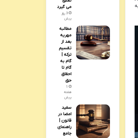
تعلق
ه
می گیرد
3 روز
پیش
مطالبه
مهریه
بعد از
تقسیم
ترکه |
گام به
گام تا
احقاق
حق
1
هفته
پیش
سفید
امضا در
قانون |
راهنمای
جامع