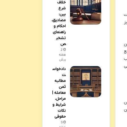
خلاف
شرع
بین:
ت
مصادیق،
ز
احکام و
راهنمای
تشخی
ن
ص
2
ع
هفته
ب
پیش
ی
دادخواس
ت
مطالبه
ثمن
معامله |
مراحل،
ن
شرایط و
ن
نکات
حقوقی
3