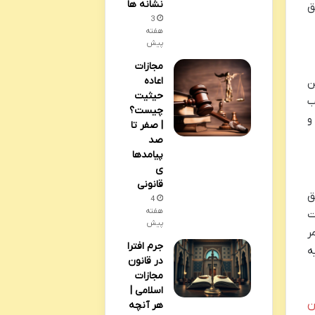
نشانه ها
ق
3
هفته
پیش
مجازات
اعاده
ن
حیثیت
ب
چیست؟
و
| صفر تا
صد
پیامدها
ی
قانونی
ق
4
هفته
 صورت
پیش
ر
جرم افترا
ه
در قانون
مجازات
اسلامی |
این
هر آنچه