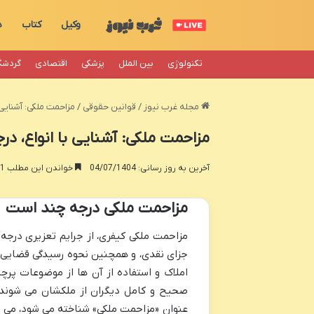
وکیل
کتاب
د
تکنولوژی
بین الملل
پزشکی
اقتصادی
گردشگ
مجله غرب نیوز
/
قوانین حقوقی
/
مزاحمت ملکی: آشنایی 
مزاحمت ملکی: آشنایی با انواع، در
آخرین به روز رسانی: 04/07/1404
خواندن این مطلب 21 دقیقه زمان میبرد
مزاحمت ملکی درجه چند است
جزای نقدی، و همچنین نحوه رسیدگی قضایی 
املاک و استفاده از آن ها از موضوعات پرچا
صحیح و کامل دیگران از ملکشان می شوند، 
عنوان «مزاحمت ملکی» شناخته می شود، می تو