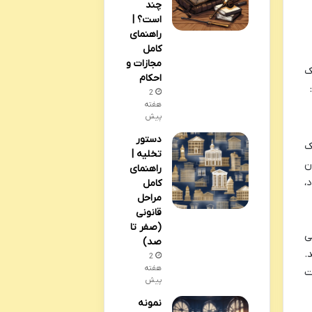
چند
است؟ |
راهنمای
کامل
مجازات و
ک
احکام
2
هفته
پیش
دستور
ک
تخلیه |
ن
راهنمای
،
کامل
مراحل
قانونی
(صفر تا
ی
صد)
.
2
هفته
ت
پیش
نمونه