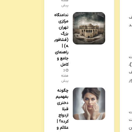
هفته
پیش
ندامتگاه
دیدترین) تا درجه ۸ (خفیف
مرکزی
د
تهران
بزرگ
(فشافوی
ه) |
راهنمای
ت
جامع و
،
کامل
3
ف
هفته
ر
پیش
چگونه
بفهمیم
دختری
قبلا
قانون مجازات
ازدواج
عات
کرده؟ |
 به این
علائم و