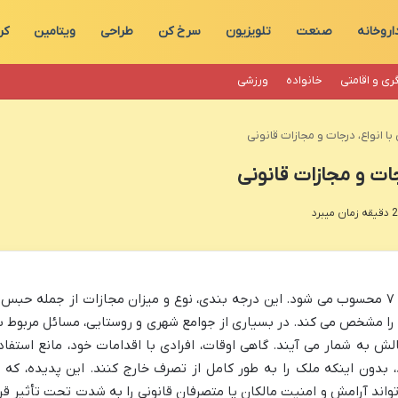
اروخانه
صنعت
تلویزیون
سرخ کن
طراحی
ویتامین
کر
ری و اقامتی
خانواده
ورزشی
با انواع، درجات و مجازات قانونی
جات و مجازات قانونی
مزاحمت ملکی کیفری، از جرایم تعزیری درجه ۷ محسوب می شود. این درجه بندی، نوع و میزان مجازات از جمله حبس
را مشخص می کند. در بسیاری از جوامع شهری و روستایی، مسائل مربوط ب
لش به شمار می آیند. گاهی اوقات، افرادی با اقدامات خود، مانع استفاد
بدون اینکه ملک را به طور کامل از تصرف خارج کنند. این پدیده، که ب
اند آرامش و امنیت مالکان یا متصرفان قانونی را به شدت تحت تأثیر قرا