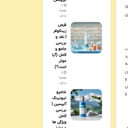
1
ا
هفته
ی
پیش
قرص
زینکوفر
| نقد و
بررسی
ت
جامع و
کامل (آیا
ئیک (امگا ۷) و اسید
موثر
ه
است؟)
ن
2
و
هفته
پیش
ن
شامپو
و
تیونینگ
آلپسین |
بررسی
کامل
ویژگی ها
.