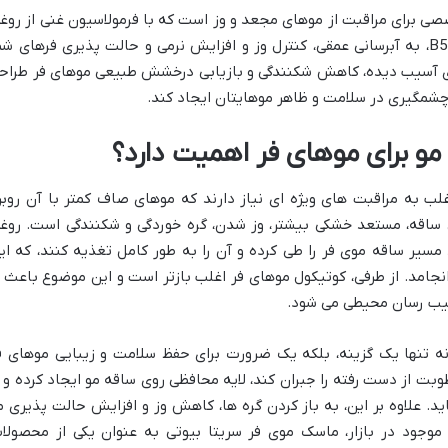
 برای مراقبت از موهای مجعد و وز است که با فرمولاسیون غنی از روغ
ماکادمیا، کراتین هیدرولیز شده و ویتامین B5، به آبرسانی عمقی، کنترل وز و افزایش نرمی و حالت پذیری فرهای ش
ی آسیب دیده، کاهش شکنندگی و بازیابی درخشش طبیعی موهای فر طراح
چشمگیری در سلامت و ظاهر موهایتان ایجاد کند.
مو برای موهای فر اهمیت دارد؟
غلب به مراقبت های ویژه ای نیاز دارند که موهای صاف کمتر با آن روبر
 ساقه، مستعد خشکی بیشتر، وز شدن، گره خوردگی و شکنندگی است. روغ
یر ساقه موی فر را طی کرده و آن را به طور کامل تغذیه کنند، که ای
امد. از طرفی، کوتیکول موهای فر اغلب بازتر است و این موضوع باعث ا
سیب رسان محیطی می شود.
 تنها یک گزینه، بلکه یک ضرورت برای حفظ سلامت و زیبایی موهای ف
ت از دست رفته را جبران کند، لایه محافظی روی ساقه مو ایجاد کرده و ا
. علاوه بر این، به باز کردن گره ها، کاهش وز و افزایش حالت پذیری م
موجود در بازار، ماسک موی فر سریتا بیوتی به عنوان یکی از محصولا