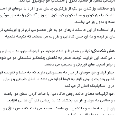
برسانی عمقی، از خشکی، کدری و شکنندگی مو جلوگیری می کند.
وای مختلف:
وز شدن مو یکی از بزرگترین چالش های افراد با موهای فر است
سک با نرم کردن و صاف کردن کوتیکول مو، وز و آشفتگی را به طور موثری
استه و بدون وز می بخشد.
ز استفاده از این ماسک، تارهای مو به طرز محسوسی نرم تر و ابریشمی تر
آسان تر کرده و به آن حس شادابی و طراوت می بخشد، که نتیجه تغذیه
اهش شکنندگی:
کراتین هیدرولیز شده موجود در فرمولاسیون، به بازسازی و
 می کند. این فرآیند ترمیم، منجر به کاهش چشمگیر شکنندگی مو می شود
 برابر آسیب های فیزیکی و محیطی می بخشد.
هتر فرهای مو:
موهای فر نیاز به محصولاتی دارند که به حفظ و تقویت فر
امین رطوبت و نرمی لازم، به فرها اجازه می دهد تا شکل طبیعی و زیبای
 برای استایلینگ آسان تر می کند.
مو:
ترکیبات مغذی مانند روغن ماکادمیا، با صاف کردن سطح مو، باعث
 سالمی به موهای فر می بخشند که به زیبایی کلی آن ها می افزاید.
ران از رایحه ملایم و دلنشین این ماسک تمجید می کنند که حس تازگی و
تشو، روی موها باقی می گذارد.