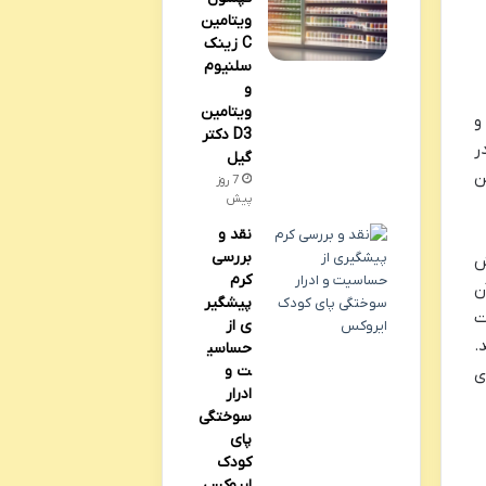
ویتامین
C زینک
سلنیوم
و
ویتامین
ز و
D3 دکتر
ر
گیل
ین
7 روز
پیش
نقد و
بررسی
ش
کرم
ن
پیشگیر
ت
ی از
.
حساسی
ت و
ی
ادرار
سوختگی
پای
کودک
ایروکس