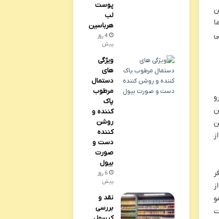
پوست
ن
لب
ما
هرباسین
ی
4 روز
پیش
ویژگی
های
دستمال
مرطوب
و
پاک
ن
کننده و
روشن
ن
کننده
ز
دست و
صورت
بیول
ر
6 روز
پیش
ز
نقد و
و
بررسی
ت
کپسول