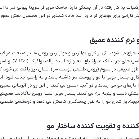
ات به کار رفته در آن بستگی دارد. ماسک موی فر سریتا بیوتی نیز با اتک
ثر کارایی برای موهای فر دارد. سه ماده کلیدی در این محصول نقش محور
 نرم کننده عمیق
ستخراج می شود، یکی از گران بهاترین و موثرترین روغن ها در صنعت مراقب
از مو محسوب می شود. این روغن غنی از اسیدهای چرب تک غیراشباع، به ویژه اسید پالمیتول
یتولئیک به طور طبیعی در سبوم (روغن طبیعی پوست سر) انسان نیز یافت می شود، ک
گاری بسیار خوبی با مو و پوست سر داشته باشد و به راحتی جذب شود. ای
 تارهای مو می رساند و در آنجا حبس می کند، از این رو در آبرسانی عمیق 
خشکی دست و پنجه نرم می کنند، بسیار موثر است. روغن ماکادمیا همچنی
تیجه، وز شدن مو را به طور چشمگیری کاهش می دهد و درخششی طبیعی 
کننده و تقویت کننده ساختار مو
 پوست است. در مو، کراتین به استحکام و انعطاف پذیری آن کمک می کند