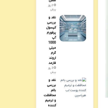
سمن
2 روز
پیش
نقد و
بررسی
کپسول
پرفورم
آپ
1000
میلی
گرم
اروند
فارمد
3 روز
پیش
نقد و
بررسی
بالم
محافظت
و ترمیم
کننده