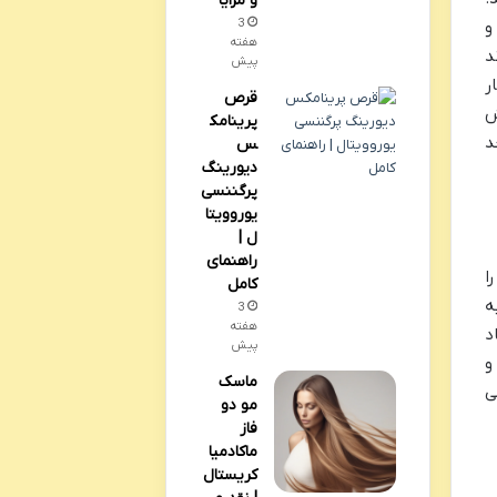
و مزایا
3
و
هفته
د
پیش
ر
قرص
ش
پرینامک
د
س
دیورینگ
پرگننسی
یوروویتا
ل |
راهنمای
ا
کامل
ه
3
هفته
د
پیش
و
ماسک
ی
مو دو
فاز
ماکادمیا
کریستال