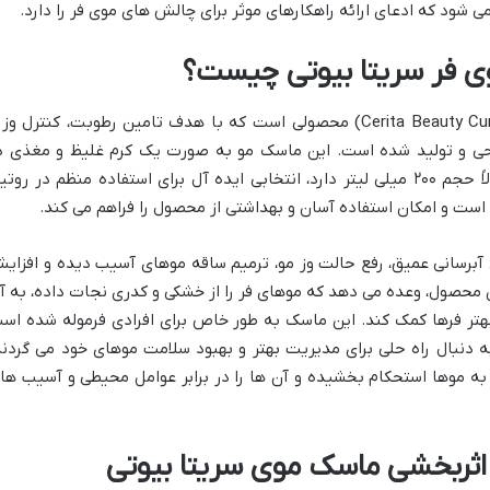
ی شود که ادعای ارائه راهکارهای موثر برای چالش های موی فر را دارد.
 فر سریتا بیوتی چیست؟
ماسک موی فر سریتا بیوتی (Cerita Beauty Curly Hair Mask) محصولی است که با هدف تامین رطوبت، کنترل و
احی و تولید شده است. این ماسک مو به صورت یک کرم غلیظ و مغذی د
بسته بندی تیوپی عرضه می شود که معمولاً حجم ۲۰۰ میلی لیتر دارد، انتخابی ایده آل برای استفاده منظم در روت
 است و امکان استفاده آسان و بهداشتی از محصول را فراهم می کند.
آبرسانی عمیق، رفع حالت وز مو، ترمیم ساقه موهای آسیب دیده و افزای
ین محصول، وعده می دهد که موهای فر را از خشکی و کدری نجات داده، به آ
تر فرها کمک کند. این ماسک به طور خاص برای افرادی فرموله شده اس
ه دنبال راه حلی برای مدیریت بهتر و بهبود سلامت موهای خود می گردند
 به موها استحکام بخشیده و آن ها را در برابر عوامل محیطی و آسیب ها
ز اثربخشی ماسک موی سریتا بیوتی