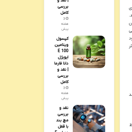
| نقد و
بررسی
ی
کامل
.
3
ن
هفته
پیش
ی
د
کپسول
ویتامین
ر
E 100
ایویژل
دانا فارما
| نقد و
بررسی
کامل
3
هفته
د
پیش
نقد و
بررسی
مچ بند
ظ
با قفل