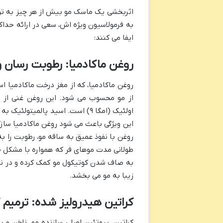
اثربخشی یک ماسک مو بیش از هر چیز به ترکیب
به فرمولاسیون ویژه اش، سعی در ارائه حداک
ایفا می کنند:
روغن ماکادمیا: رطوبت رسان و
روغن ماکادمیا، که از مغز درخت ماکادمیا ا
اولئیک (امگا ۹) است. اسید پالم
این ویژگی باعث می شود روغن ماکادمیا ساز
روغن با نفوذ عمیق به ساقه مو، رطوبت را به
طولانی مدت موهای فر که همواره با مشکل 
به صاف شدن کوتیکول مو کمک کرده و در ن
زیبا به مو می بخشد.
کراتین هیدرولیز شده: ترمیم 
کراتین، پروتئین اصلی سازنده مو، ناخن و