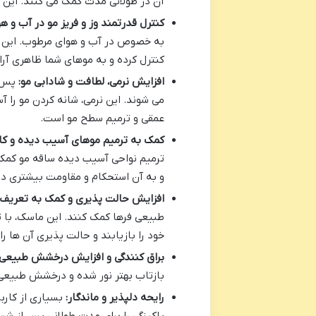
آن در طولانی مدت کمک می کنند. این آ
کنترل قدرتمند وز و فریز مو در آب و ه
به خصوص در آب و هوای مرطوب. این ما
کنترل کرده و به موهای شما ظاهری آر
افزایش نرمی، لطافت و شادابی مو:
پس ا
می شوند. این نرمی، شانه کردن مو را 
عمقی و ترمیم سطح مو است.
کمک به ترمیم موهای آسیب دیده و ک
ترمیم نواحی آسیب دیده ساقه مو کمک
و به آن استحکام و مقاومت بیشتری در
افزایش حالت پذیری و کمک به تعریف ب
طبیعی فرها کمک کنند. این ماسک، با ت
خود را بازیابند و حالت پذیری آن ها را
براق کنندگی و افزایش درخشش طبیعی 
بازتاب بهتر نور شده و درخشش طبیعی و
رایحه دلپذیر و ماندگار:
بسیاری از کارب
پاکیزگی را برای مدت طولانی پس از شس