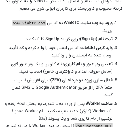
اینجا مراحل ثبت نام و اتصال به استخر ViaBTC را به عنوان یک
گزینه محبوب و کاربرپسند برای کاربران ایرانی شرح می دهیم:
ورود به وب سایت ViaBTC:
به آدرس
www.viabtc.com
بروید.
ثبت نام (Sign Up):
روی گزینه Sign Up کلیک کنید.
وارد کردن اطلاعات:
آدرس ایمیل خود را وارد کرده و کد تأیید
ارسال شده به ایمیلتان را وارد کنید.
تعیین رمز عبور و نام کاربری:
نام کاربری و یک رمز عبور قوی
(شامل حروف، اعداد و کاراکترهای خاص) انتخاب کنید.
فعال سازی ورود دو مرحله ای (2FA):
برای افزایش امنیت،
حتماً 2FA را از طریق Google Authenticator یا SMS فعال
کنید.
ساخت Worker:
پس از ورود به داشبورد، به بخش Pool رفته و
یک Worker (کارگر) جدید تعریف کنید. نام Worker معمولاً
ترکیبی از نام کاربری شما و یک پسوند (مثلاً
) است. رمز عبور Worker را می توانید هر
yourusername.001