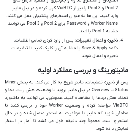
اطمینان از استخراج مداوم و جلوگیری از قطعی، آدرس های
Pool 2 و Pool 3 را نیز از ViaBTC کپی کرده و در پنل ماینر
وارد کنید. این ها به عنوان استخرهای پشتیبان عمل می کنند.
Worker Name و Password برای Pool 2 و Pool 3 می توانند
مشابه Pool 1 باشند.
ذخیره و اعمال تغییرات:
پس از وارد کردن تمامی اطلاعات،
دکمه Save & Apply یا مشابه آن را کلیک کنید تا تنظیمات
ذخیره و اعمال شوند.
مانیتورینگ و بررسی عملکرد اولیه
پس از ذخیره تنظیمات، ماینر شروع به کار می کند. به بخش Miner
Status یا Overview در پنل ماینر بروید تا وضعیت هش ریت، دما و
تعداد هش بردها را مشاهده کنید. همچنین، می توانید به داشبورد
ViaBTC مراجعه کرده و وضعیت Worker خود را بررسی کنید تا
مطمئن شوید که ماینر با موفقیت به استخر متصل شده و در حال
استخراج است. معمولاً چند دقیقه طول می کشد تا آمار در استخر
نمایش داده شود.