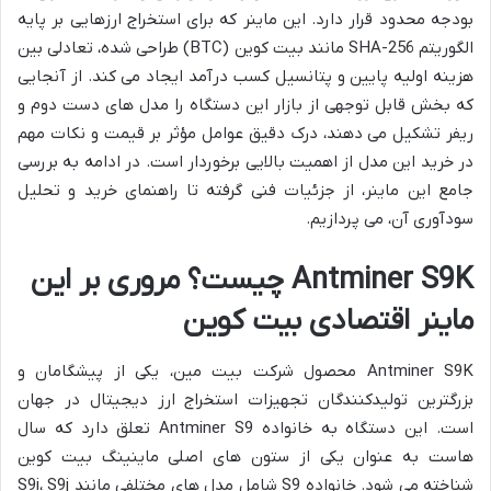
بودجه محدود قرار دارد. این ماینر که برای استخراج ارزهایی بر پایه
الگوریتم SHA-256 مانند بیت کوین (BTC) طراحی شده، تعادلی بین
هزینه اولیه پایین و پتانسیل کسب درآمد ایجاد می کند. از آنجایی
که بخش قابل توجهی از بازار این دستگاه را مدل های دست دوم و
ریفر تشکیل می دهند، درک دقیق عوامل مؤثر بر قیمت و نکات مهم
در خرید این مدل از اهمیت بالایی برخوردار است. در ادامه به بررسی
جامع این ماینر، از جزئیات فنی گرفته تا راهنمای خرید و تحلیل
سودآوری آن، می پردازیم.
Antminer S9K چیست؟ مروری بر این
ماینر اقتصادی بیت کوین
Antminer S9K محصول شرکت بیت مین، یکی از پیشگامان و
بزرگترین تولیدکنندگان تجهیزات استخراج ارز دیجیتال در جهان
است. این دستگاه به خانواده Antminer S9 تعلق دارد که سال
هاست به عنوان یکی از ستون های اصلی ماینینگ بیت کوین
شناخته می شود. خانواده S9 شامل مدل های مختلفی مانند S9i، S9j