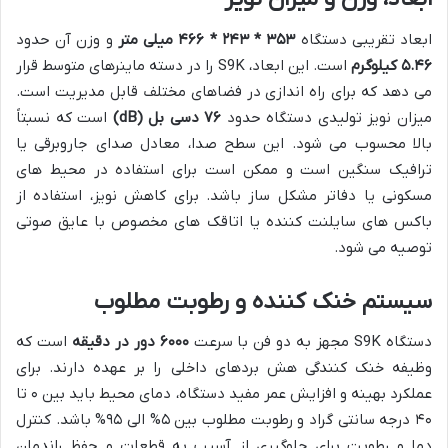
ابعاد تقریبی دستگاه
۳۵۳ * ۲۴۳ * ۴۶۶ میلی متر
و وزن آن حدود
۵.۴۶ کیلوگرم
است. این ابعاد، S9K را در دسته ماینرهای متوسط قرار
می دهد که برای راه اندازی در فضاهای مختلف قابل مدیریت است.
میزان نویز تولیدی دستگاه حدود
۷۶ دسی بل (dB)
است که نسبتاً
بالا محسوب می شود. این سطح صدا، معادل صدای جاروبرقی یا
ترافیک سنگین است و ممکن است برای استفاده در محیط های
مسکونی یا دفاتر مشکل ساز باشد. برای کاهش نویز، استفاده از
باکس های سایلنت کننده یا اتاقک های مخصوص با عایق صوتی
توصیه می شود.
سیستم خنک کننده و رطوبت مطلوب
دستگاه S9K مجهز به دو فن با سرعت
۶۰۰۰ دور در دقیقه
است که
وظیفه خنک کنندگی هش بردهای داخلی را بر عهده دارند. برای
عملکرد بهینه و افزایش عمر مفید دستگاه، دمای محیط باید بین ۰ تا
۴۰ درجه سانتی گراد و رطوبت مطلوب بین ۵% الی ۹۵% باشد. کنترل
دما و رطوبت برای جلوگیری از آسیب به قطعات و حفظ راندمان