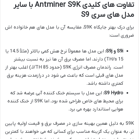
تفاوت های کلیدی Antminer S9K با سایر
مدل های سری S9
برای درک بهتر جایگاه S9K، مقایسه آن با مدل های هم خانواده اش
ضروری است:
S9i و S9j:
این مدل ها معمولاً نرخ هش کمی بالاتر (مثلاً 14.5 یا
15 TH/s) دارند، اما مصرف برق آن ها نیز به نسبت بیشتر
است. راندمان مصرف انرژی S9K (حدود 85 J/TH) اغلب بهتر از
مدل های قبلی است که باعث می شود در درازمدت هزینه برق
کمتری داشته باشد.
S9 Hydro:
این مدل با سیستم خنک کننده آبی عرضه شد که
برای محیط های خاص طراحی شده بود، اما S9K از خنک کننده
هوایی استاندارد بهره می برد.
S9K به دلیل همین بهینه سازی در مصرف برق و قیمت اولیه پایین
تر، به عنوان یک گزینه مناسب برای کسانی که می خواهند با کمترین