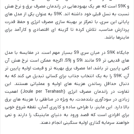
و S9K است که هر یک بهبودهایی در راندمان مصرف برق و نرخ هش
نسبت به نسل قبلی خود داشته اند. S9K به عنوان یکی از مدل های
پایانی این سری، با تمرکز بر بهینه سازی مصرف انرژی و حفظ قدرت
پردازش مناسب، تلاش کرده تا گزینه ای اقتصادی و کارآمد برای
ماینرها باشد.
جایگاه S9K در میان سری S9 بسیار مهم است. در مقایسه با مدل
های قدیمی تر S9 مانند S9i و S9j، اگرچه ممکن است نرخ هش آن
کمی پایین تر باشد، اما مصرف برق بهینه تر و قیمت اولیه پایین تر
آن، S9K را به یک انتخاب جذاب برای کسانی تبدیل می کند که به
دنبال حداقل رساندن هزینه های اولیه و عملیاتی هستند. این
تفاوت در راندمان مصرف انرژی (Joule per Terahash) اهمیت
زیادی در سودآوری بلندمدت، به ویژه در مناطقی با هزینه های برق
بالا دارد. این ماینر، با طراحی ساده و کاربری آسان، نقطه شروع خوبی
برای افرادی است که قصد ورود به دنیای ماینینگ را دارند و نمی
خواهند سرمایه گذاری اولیه سنگینی انجام دهند.