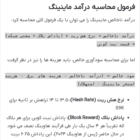
فرمول محاسبه درآمد ماینینگ
درآمد ناخالص ماینینگ را می توان با یک فرمول کلی محاسبه کرد:
درآمد ناخالص = نرخ هش ریت × (پاداش بلاک ÷ سختی شبکه)
× قیمت بیت کوین
اما برای محاسبه سودآوری خالص، باید هزینه ها را نیز در نظر گرفت:
سود خالص = (درآمد ناخالص - هزینه های برق - هزینه
استخر ماینینگ - استهلاک)
نرخ هش ریت (Hash Rate):
۱۳.۵ تا ۱۴ تراهش بر ثانیه برای
S9K.
پاداش بلاک (Block Reward):
پاداش بیت کوین برای هر بلاک
که تقریباً هر ۴ سال یک بار طی فرآیند هاوینگ نصف می شود.
در حال حاضر (پس از هاوینگ ۲۰۲۴)، این پاداش ۶.۲۵ بیت