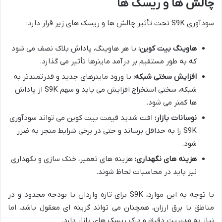
چالش ها و ریسک ها
سودآوری S9K تحت تأثیر چالش ها و ریسک های زیر قرار دارد:
هاوینگ بیت کوین:
با هر هاوینگ، پاداش بلاک نصف می شود
که به طور مستقیم بر درآمد ماینرها تأثیر می گذارد.
افزایش سختی شبکه:
با ورود ماینرهای جدید و قدرتمندتر به
شبکه، سختی استخراج افزایش می یابد و سهم S9K از پاداش
ها کمتر می شود.
نوسانات بازار:
افت شدید قیمت بیت کوین می تواند سودآوری
S9K را به حداقل برساند و حتی در برخی شرایط منجر به ضرر
شود.
هزینه های نگهداری:
هزینه های تعمیر، خنک سازی و نگهداری
نیز باید در محاسبات لحاظ شوند.
با توجه به این موارد، S9K برای تازه واردان با بودجه محدود و در
مناطق با برق ارزان، همچنان می تواند گزینه ای معقول باشد، اما
نیاز به مدیریت دقیق و درک ریسک های بازار دارد.