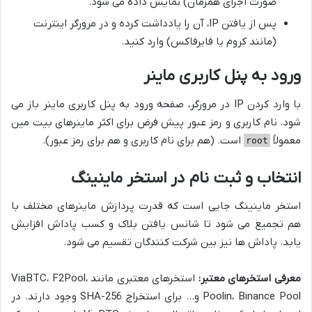
صورت اجرای همزمان) نمایش داده می شود.
پس از یافتن IP، آن را یادداشت کرده و در مرورگر اینترنت
(مانند کروم یا فایرفاکس) وارد کنید.
ورود به پنل کاربری ماینر
با وارد کردن IP در مرورگر، صفحه ورود به پنل کاربری ماینر باز می
شود. نام کاربری و رمز عبور پیش فرض برای اکثر ماینرهای بیت مین
معمولاً
است. (هم برای نام کاربری و هم برای رمز عبور).
root
انتخاب و ثبت نام در استخر ماینینگ
استخر ماینینگ جایی است که قدرت پردازش ماینرهای مختلف با
هم تجمیع می شود تا شانس یافتن بلاک و کسب پاداش افزایش
یابد. پاداش ها نیز بین شرکت کنندگان تقسیم می شود.
معرفی استخرهای معتبر:
استخرهای معتبری مانند ViaBTC، F2Pool،
Poolin، Binance Pool و… برای استخراج SHA-256 وجود دارند. در