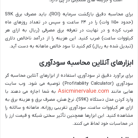
است و جریمه های سنگینی در پی دارد.
برای محاسبه دقیق بازگشت سرمایه (ROI)، باید مصرف برق S9K
(حدود ۱۱۵۰ وات) را در ۲۴ ساعت و سپس در تعداد روزهای ماه
ضرب کرده و در نهایت در تعرفه برق مصرفی (ریال به ازای هر
کیلووات ساعت) ضرب کنید. این هزینه را از درآمد ناخالص دلاری
(تبدیل شده به ریال) کم کنید تا سود خالص ماهانه به دست آید.
ابزارهای آنلاین محاسبه سودآوری
برای برآورد دقیق تر سودآوری، استفاده از ابزارهای آنلاین محاسبه گر
سودآوری (Profitability Calculator) توصیه می شود. وب سایت
Asicminervalue.com
هایی مانند
به شما اجازه می دهند با
وارد کردن مدل دستگاه (S9K)، نرخ هش، مصرف برق و هزینه برق به
ازای هر کیلووات ساعت، سودآوری تقریبی روزانه، ماهانه و سالانه را
مشاهده کنید. این ابزارها همچنین تأثیر سختی شبکه و قیمت ارز را
در محاسبات خود لحاظ می کنند.