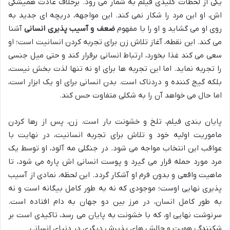
یکی از لحظات کلیدی فیلم به شمار می رود. برخلاف عادت همیشگی
اش، او این مرد را شکار نمی کند. این مواجهه، دریچه ای جدید به
روی او می گشاید و او را با مفهوم
ضعف و آسیب پذیری انسانی
آشنا
می کند. این نقطه، آغاز تلاش زن برای تجربه کردن انسانیت است؛ او
سعی می کند غذا بخورد، ارتباط انسانی برقرار کند و حتی میل جنسی
را تجربه نماید. اما این تجربه ها برای او نه تنها لذت بخش نیست،
بلکه گیج کننده و دردناک است. بدن انسانی برای او یک ابزار است،
اما حال می خواهد آن را به شکلی متفاوت حس کند.
پایان بندی فیلم، تلخ و خشونت بار است. زن، پس از رها کردن
ماموریت اولیه خود و تلاش برای تجربه انسانیت، در نهایت با
عواقب این انتخاب مواجه می شود. در جنگلی مه آلود، او توسط یک
مرد مورد حمله قرار می گیرد و پوست انسانی اش پاره می شود، تا
ماهیت واقعی و بدون فرم او آشکار گردد. این لحظه، نمادی از آسیب
پذیری نهایی اوست؛ موجودی که نه به طور کامل بیگانه است و نه
به طور کامل انسان، در مرز بین دو جهان به دام افتاده است.
سرنوشت نهایی او، که با خشونت به پایان می رسد، تاکیدی است بر
شکنندگی هویت و چالش های پذیرش دیگری در دنیای انسانی.