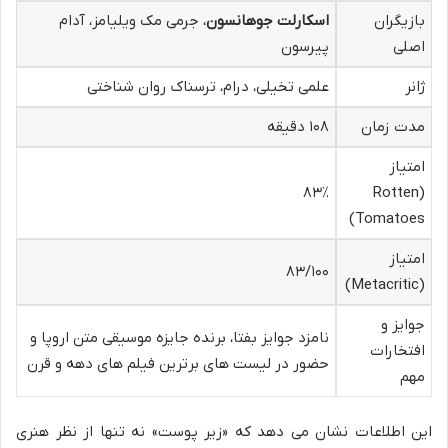
بازیگران
اسکارلت جوهانسون
، جرمی مک ویلیامز، آدام
اصلی
پیرسون
ژانر
علمی تخیلی، درام، ترسناک روان شناختی
مدت زمان
۱۰۸ دقیقه
امتیاز
۸۳٪
(Rotten
Tomatoes)
امتیاز
۸۳/۱۰۰
(Metacritic)
جوایز و
نامزد جوایز بفتا، برنده جایزه موسیقی متن اروپا و
افتخارات
حضور در لیست های برترین فیلم های دهه و قرن
مهم
این اطلاعات نشان می دهد که «زیر پوست» نه تنها از نظر هنری