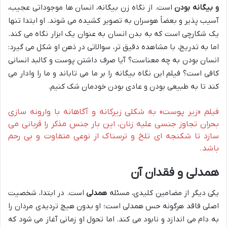
و بیگانه بودن
است. از نگاه زن بیگانه، انسان ها موجوداتی عجیب،
آسیب پذیر و بعضاً هوسران به تصویر کشیده می شوند. او ابتدا تنها
یک شکارچی است که به بدن انسان به عنوان یک ابزار نگاه می کند.
اما به تدریج، با مشاهده دقیق تر، سوالاتی در ذهن او شکل می گیرد:
انسان بودن به چه معناست؟ آیا صرف داشتن پوست و کالبد انسانی
کافی است؟ فیلم این نگاه بیگانه را بر ما می تاباند و ما را وادار می
کند تا به طبیعی بودن و عادی بودن خودمان شک کنیم.
فیلم «زیر پوست» به شکلی زیرکانه و آگاهانه با وارونه سازی
بحران تجاوز جنسی علیه زنان، این بار جنس مذکر را قربانی می
سازد تا شکنجه ای تلخ و ترسناک از نوعی متفاوت و بی رحم
باشد.
همدلی و فقدان آن
یکی دیگر از مضامین کلیدی، مسئله
همدلی
است. در ابتدا، شخصیت
اصلی فاقد هرگونه حس همدلی است؛ او بدون هیچ تردیدی مردان را
به دام می اندازد و نابود می کند. اما تحول او زمانی آغاز می شود که