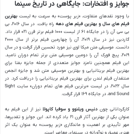
جوایز و افتخارات: جایگاهی در تاریخ سینما
با وجود نقدهای متفاوت، «زیر پوست» به سرعت به لیست
بهترین
فیلم های سال و بهترین فیلم های دهه
راه یافت. در سال ۲۰۱۶، بی
بی سی آن را در جایگاه ۶۱ از لیست «۱۰۰ فیلم برتر قرن ۲۱» قرار داد.
گاردین نیز در سال ۲۰۱۹، آن را چهارمین فیلم برتر از سال ۲۰۰۰
دانست. موسیقی متن میکا لوی نیز مورد تحسین قرار گرفت و در سال
۲۰۱۹، پیچ فورک آن را دومین موسیقی متن برتر تمام دوران نامید.
این فیلم همچنین نامزد جوایز متعددی از جمله جایزه بفتا برای
بهترین فیلم بریتانیایی و بهترین موسیقی متن شد و جایزه انجمن
منتقدان فیلم لندن برای بهترین فیلم بریتانیایی را دریافت کرد. در
سال ۲۰۲۲، در لیست «برترین فیلم های تمام دوران» سایت Sight
and Sound، در جایگاه ۱۶۹ قرار گرفت.
کارگردانانی چون
دنیس ویلنوو و سوفیا کاپولا
نیز از این فیلم به
عنوان یکی از بهترین آثار قرن ۲۱ یاد کرده اند. این جوایز و تقدیرها،
مهر تأییدی بر اهمیت و ماندگاری «زیر پوست» به عنوان یک اثر
هنری عمیق و نوآورانه در سینمای معاصر است.