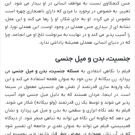
حس کنجکاوی نسبت به عواطف انسانی در او بیدار می شود. این
تغییر، به خصوص در برخورد با مردی که دارای ناهنجاری چهره است،
ملموس تر می گردد. او به جای شکار، او را رها می کند و این عمل،
نشانه ای از بیداری حس همدلی در وجود اوست. این همدلی نوپا، او
را آسیب پذیر می کند و در نهایت به سرنوشت تلخ او می انجامد، چرا
که در دنیای انسانی، همدلی همیشه پاداشی ندارد.
جنسیت، بدن و میل جنسی
فیلم با نگاهی انتقادی به
مسئله جنسیت، بدن و میل جنسی
می
پردازد. زن بیگانه از بدن خود به عنوان طعمه استفاده می کند و این
یک وارونه سازی قدرتمند از نقش های جنسیتی معمول در سینما
است. در اینجا، مردان هستند که به دلیل میل جنسی خود آسیب
پذیر می شوند و توسط یک زن قدرتمند (ولو بیگانه) شکار می شوند.
فیلم به نقد نگاه ابزاری و سطحی به بدن و میل می پردازد و نشان
می دهد که چگونه این نگاه می تواند به تباهی منجر شود. از دیدگاه
فمینیستی، فیلم می تواند به عنوان نقدی بر جامعه ای تفسیر شود
که در آن زنان همواره در معرض خطر قرار دارند؛ «زیر پوست» این