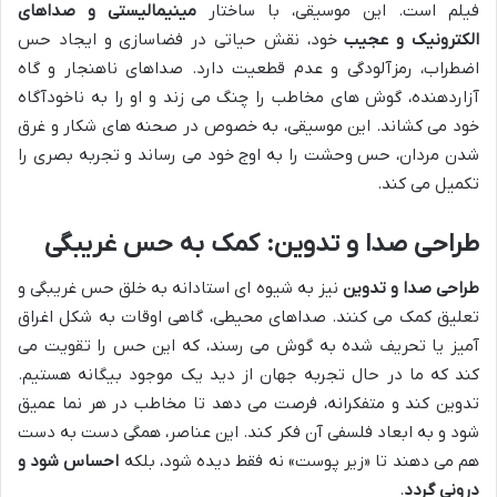
فیلم است. این موسیقی، با ساختار
مینیمالیستی و صداهای
الکترونیک و عجیب
خود، نقش حیاتی در فضاسازی و ایجاد حس
اضطراب، رمزآلودگی و عدم قطعیت دارد. صداهای ناهنجار و گاه
آزاردهنده، گوش های مخاطب را چنگ می زند و او را به ناخودآگاه
خود می کشاند. این موسیقی، به خصوص در صحنه های شکار و غرق
شدن مردان، حس وحشت را به اوج خود می رساند و تجربه بصری را
تکمیل می کند.
طراحی صدا و تدوین: کمک به حس غریبگی
طراحی صدا و تدوین
نیز به شیوه ای استادانه به خلق حس غریبگی و
تعلیق کمک می کنند. صداهای محیطی، گاهی اوقات به شکل اغراق
آمیز یا تحریف شده به گوش می رسند، که این حس را تقویت می
کند که ما در حال تجربه جهان از دید یک موجود بیگانه هستیم.
تدوین کند و متفکرانه، فرصت می دهد تا مخاطب در هر نما عمیق
شود و به ابعاد فلسفی آن فکر کند. این عناصر، همگی دست به دست
هم می دهند تا «زیر پوست» نه فقط دیده شود، بلکه
احساس شود و
درونی گردد
.