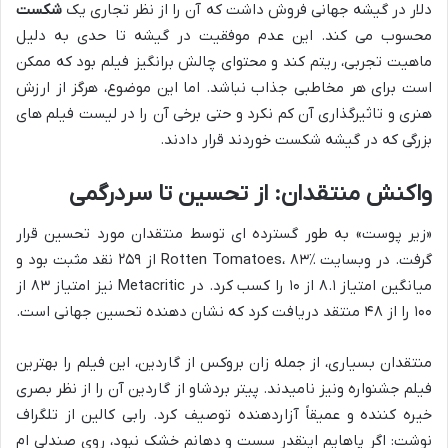
دلار در گیشه جهانی فروش داشت که آن را از نظر تجاری یک
شکست
محسوب می کند. این عدم موفقیت در گیشه تا حدی به دلیل
ماهیت تجربی، ریتم کند و محتوای چالش برانگیز فیلم بود که ممکن
است برای هر مخاطبی جذاب نباشد. اما این موضوع، هرگز از ارزش
هنری و تاثیرگذاری آن کم نکرد و حتی برخی آن را در لیست فیلم های
بزرگی که در گیشه شکست خوردند قرار دادند.
واکنش منتقدان: از تحسین تا سردرگمی
«زیر پوست» به طور گسترده ای توسط منتقدان مورد تحسین قرار
گرفت. در وبسایت Rotten Tomatoes، ۸۳٪ از ۲۵۹ نقد مثبت بود و
میانگین امتیاز ۸.۱ از ۱۰ را کسب کرد. در Metacritic نیز امتیاز ۸۳ از
۱۰۰ را از ۴۸ منتقد دریافت کرد که نشان دهنده تحسین جهانی است.
منتقدان بسیاری، از جمله زان بروکس از گاردین، این فیلم را بهترین
فیلم جشنواره ونیز نامیدند. پیتر بردشاو از گاردین آن را از نظر بصری
خیره کننده و عمیقاً آزاردهنده توصیف کرد. رابی کالین از تلگراف
نوشت: اگر پاهایم اینقدر سست و دهانم خشک نبود، روی صندلی ام